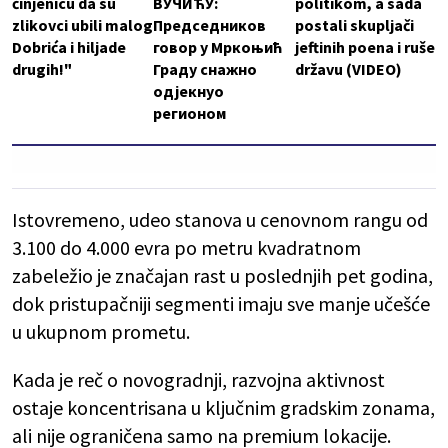
činjenicu da su
ВУЧИЋУ:
politikom, a sada
zlikovci ubili malog
Председников
postali skupljači
Dobrića i hiljade
говор у Мркоњић
jeftinih poena i ruše
drugih!"
Граду снажно
državu (VIDEO)
одјекнуо
регионом
Istovremeno, udeo stanova u cenovnom rangu od
3.100 do 4.000 evra po metru kvadratnom
zabeležio je značajan rast u poslednjih pet godina,
dok pristupačniji segmenti imaju sve manje učešće
u ukupnom prometu.
Kada je reč o novogradnji, razvojna aktivnost
ostaje koncentrisana u ključnim gradskim zonama,
ali nije ograničena samo na premium lokacije.