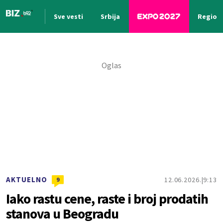
Sve vesti
Srbija
Region
Nova vest
AKTUELNO
12.06.2026.
9:13
9
Iako rastu cene, raste i broj prodatih
stanova u Beogradu