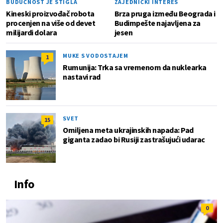
BUDUĆNOST JE STIGLA
ZAJEDNIČKI INTERES
Kineski proizvođač robota
Brza pruga između Beograda i
procenjen na više od devet
Budimpešte najavljena za
milijardi dolara
jesen
MUKE S VODOSTAJEM
1
Rumunija: Trka sa vremenom da nuklearka
nastavi rad
SVET
15
Omiljena meta ukrajinskih napada: Pad
giganta zadao bi Rusiji zastrašujući udarac
Info
0