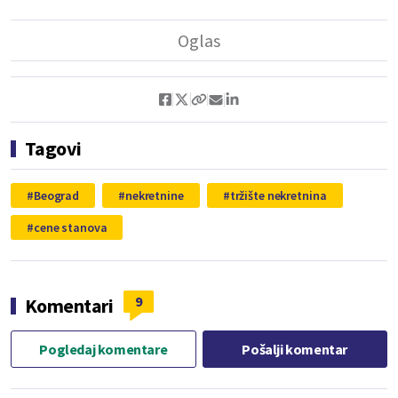
Tagovi
Beograd
nekretnine
tržište nekretnina
cene stanova
9
Komentari
Pogledaj komentare
Pošalji komentar