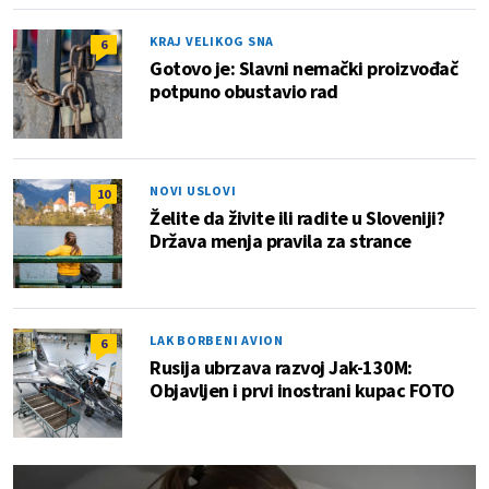
KRAJ VELIKOG SNA
6
Gotovo je: Slavni nemački proizvođač
potpuno obustavio rad
NOVI USLOVI
10
Želite da živite ili radite u Sloveniji?
Država menja pravila za strance
LAK BORBENI AVION
6
Rusija ubrzava razvoj Jak-130M:
Objavljen i prvi inostrani kupac FOTO