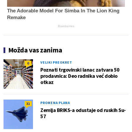
The Adorable Model For Simba In The Lion King
Remake
Brainberries
Možda vas zanima
VELIKI PREOKRET
0
Poznati trgovinski lanac zatvara 50
prodavnica: Deo radnika već dobio
otkaz
PROMENA PLANA
31
Zemlja BRIKS-a odustaje od ruskih Su-
57