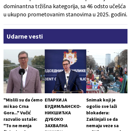
dominantna tržišna kategorija, sa 46 odsto učešća
u ukupno prometovanim stanovima u 2025. godini.
Udarne vesti
"Mislili su da ćemo
ЕПАРХИЈА
Snimak koji je
mi kao Crna
БУДИМЉАНСКО-
ogolio sve laži
Gora..." Vučić
НИКШИЋКА
blokadera:
razvalio ustaše:
ДУБОКО
Zaklinjali se da
"To ne menja
ЗАХВАЛНА
nemaju veze sa