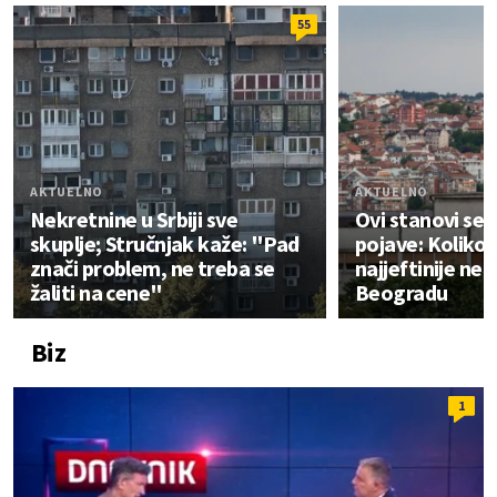
55
AKTUELNO
AKTUELNO
Nekretnine u Srbiji sve
Ovi stanovi se 
skuplje; Stručnjak kaže: "Pad
pojave: Koliko 
znači problem, ne treba se
najjeftinije ne
žaliti na cene"
Beogradu
Biz
1