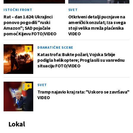
ISTOČNI FRONT
SVET
Rat – dan 1.624: Ukrajinci
Otkriveni detalji pucnjave na
ponovo pogodili "ruski
američki konzulat; Iza svega
Amazon"; SAD pojačale
stoji velika mreža plaćenika
pomoć Kijevu FOTO/VIDEO
VIDEO
DRAMATIČNE SCENE
9
Katastrofa: Bukte požari; Vojska Srbije
podigla helikoptere; Proglasili su vanrednu
situaciju FOTO/VIDEO
SVET
0
Tramp najavio kraj rata: "Uskoro se završava"
VIDEO
Lokal