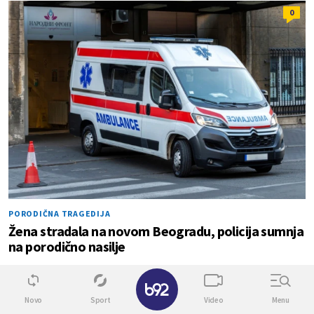
0
PORODIČNA TRAGEDIJA
Žena stradala na novom Beogradu, policija sumnja
na porodično nasilje
✕
0
0
Novo
Sport
Video
Menu