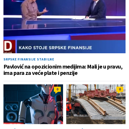
SRPSKE FINANSIJE STABILNE
Pavlović na opozicionim medijima: Mali je u pravu,
ima para za veće plate i penzije
0
0