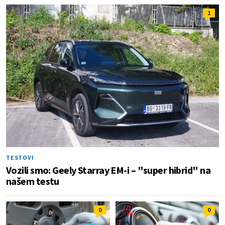
1
TESTOVI
Vozili smo: Geely Starray EM-i – "super hibrid" na
našem testu
0
0