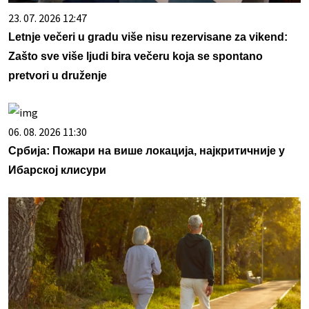
23. 07. 2026 12:47
Letnje večeri u gradu više nisu rezervisane za vikend:
Zašto sve više ljudi bira večeru koja se spontano
pretvori u druženje
06. 08. 2026 11:30
Србија: Пожари на више локација, најкритичније у
Ибарској клисури