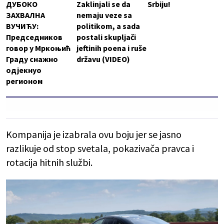
ДУБОКО
Zaklinjali se da
Srbiju!
ЗАХВАЛНА
nemaju veze sa
ВУЧИЋУ:
politikom, a sada
Председников
postali skupljači
говор у Мркоњић
jeftinih poena i ruše
Граду снажно
državu (VIDEO)
одјекнуо
регионом
Kompanija je izabrala ovu boju jer se jasno
razlikuje od stop svetala, pokazivača pravca i
rotacija hitnih službi.