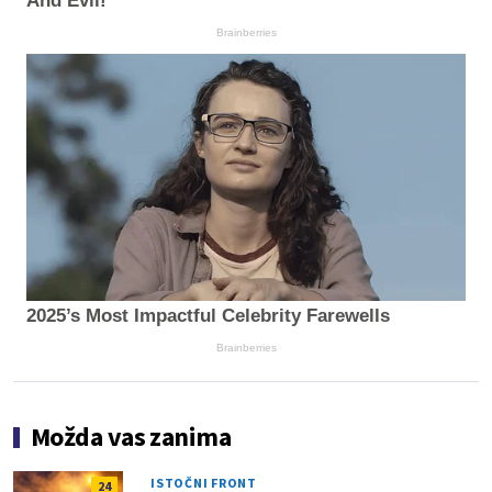
And Evil!
Brainberries
2025’s Most Impactful Celebrity Farewells
Brainberries
Možda vas zanima
ISTOČNI FRONT
24