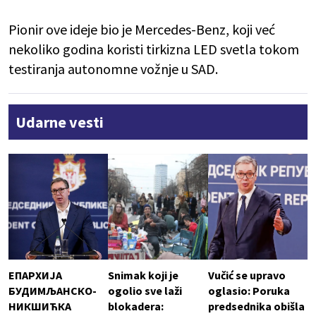
Pionir ove ideje bio je Mercedes-Benz, koji već
nekoliko godina koristi tirkizna LED svetla tokom
testiranja autonomne vožnje u SAD.
Udarne vesti
ЕПАРХИЈА
Snimak koji je
Vučić se upravo
БУДИМЉАНСКО-
ogolio sve laži
oglasio: Poruka
НИКШИЋКА
blokadera:
predsednika obišla