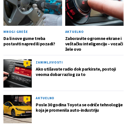
MNOGI GREŠE
AKTUELNO
Da li nove gume treba
Zaboravite ogromne ekrane i
postaviti napred ili pozadi?
veštačku inteligenciju – vozači
žele ovo
ZANIMLJIVOSTI
0
Ako utišavate radio dok parkirate, postoji
veoma dobar razlog za to
AKTUELNO
0
Posle 30 godina Toyota se odriče tehnologije
koja je promenila auto-industriju