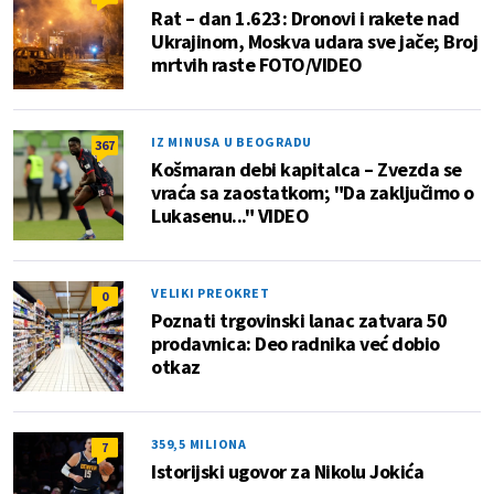
Rat – dan 1.623: Dronovi i rakete nad
Ukrajinom, Moskva udara sve jače; Broj
mrtvih raste FOTO/VIDEO
IZ MINUSA U BEOGRADU
367
Košmaran debi kapitalca – Zvezda se
vraća sa zaostatkom; "Da zaključimo o
Lukasenu..." VIDEO
VELIKI PREOKRET
0
Poznati trgovinski lanac zatvara 50
prodavnica: Deo radnika već dobio
otkaz
359,5 MILIONA
7
Istorijski ugovor za Nikolu Jokića