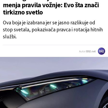
menja pravila vožnje: Evo šta znači
tirkizno svetlo
Ova boja je izabrana jer se jasno razlikuje od
stop svetala, pokazivača pravca i rotacija hitnih
službi.
Autor:
B92.net