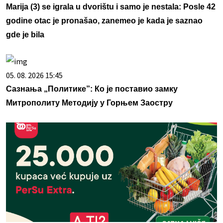
Marija (3) se igrala u dvorištu i samo je nestala: Posle 42
godine otac je pronašao, zanemeo je kada je saznao
gde je bila
05. 08. 2026 15:45
Сазнања „Политике”: Ко је поставио замку
Митрополиту Методију у Горњем Заостру