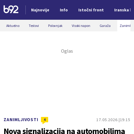
Najnovije
Info
Istočni front
Iranska kr
Nova vest
Aktuelno
Testovi
Polovnjak
Visoki napon
Garaža
Zanimljiv
ZANIMLJIVOSTI
17.05.2026.
19:15
4
Nova signalizacija na automobilima