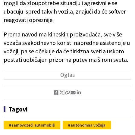
mogli da zloupotrebe situaciju i agresivnije se
ubacuju ispred takvih vozila, znajući da će softver
reagovati opreznije.
Prema navodima kineskih proizvođača, sve više
vozača svakodnevno koristi napredne asistencije u
vožnji, pa se očekuje da će tirkizna svetla uskoro
postati uobičajen prizor na putevima širom sveta.
Tagovi
samovozeći automobili
autonomna vožnja