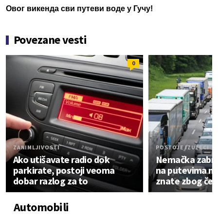
Овог викенда сви путеви воде у Гучу!
Povezane vesti
0
ZANIMLJIVOSTI
POSTOJE IZUZECI
Ako utišavate radio dok
Nemačka zabra
parkirate, postoji veoma
na putevima ned
dobar razlog za to
znate zbog če
Automobili