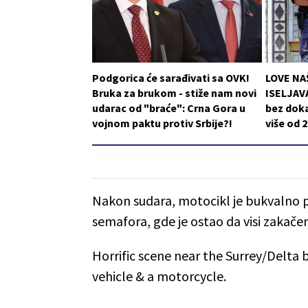
Podgorica će sarađivati sa OVK!
LOVE NA
Bruka za brukom - stiže nam novi
ISELJAVA
udarac od "braće": Crna Gora u
bez doka
vojnom paktu protiv Srbije?!
više od 
Nakon sudara, motocikl je bukvalno p
semafora, gde je ostao da visi zakač
Horrific scene near the Surrey/Delta 
vehicle & a motorcycle.