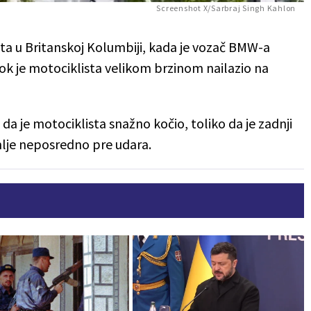
Screenshot X/Sarbraj Singh Kahlon
ta u Britanskoj Kolumbiji, kada je vozač BMW-a
dok je motociklista velikom brzinom nailazio na
a je motociklista snažno kočio, toliko da je zadnji
lje neposredno pre udara.