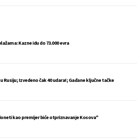
plažama: Kazne idu do 73.000 evra
u Rusiju; Izvedeno čak 40 udara!; Gađane ključne tačke
doneti kao premijer biće otpriznavanje Kosova"