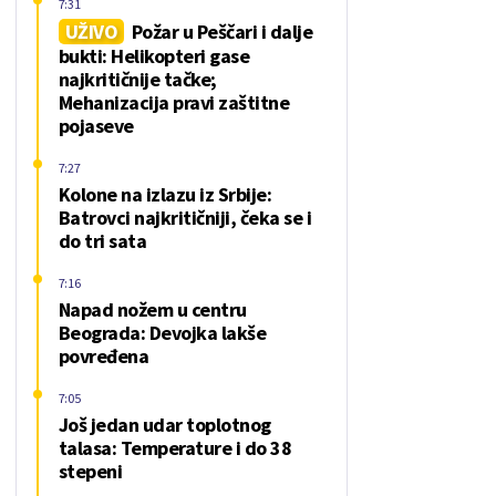
7:31
UŽIVO
Požar u Peščari i dalje
bukti: Helikopteri gase
najkritičnije tačke;
Mehanizacija pravi zaštitne
pojaseve
7:27
Kolone na izlazu iz Srbije:
Batrovci najkritičniji, čeka se i
do tri sata
7:16
Napad nožem u centru
Beograda: Devojka lakše
povređena
7:05
Još jedan udar toplotnog
talasa: Temperature i do 38
stepeni