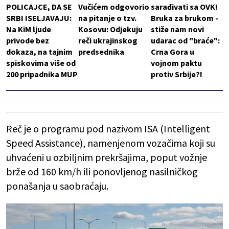
POLICAJCE, DA SE
Vučićem odgovorio
sarađivati sa OVK!
SRBI ISELJAVAJU:
na pitanje o tzv.
Bruka za brukom -
Na KiM ljude
Kosovu: Odjekuju
stiže nam novi
privode bez
reči ukrajinskog
udarac od "braće":
dokaza, na tajnim
predsednika
Crna Gora u
spiskovima više od
vojnom paktu
200 pripadnika MUP
protiv Srbije?!
Reč je o programu pod nazivom ISA (Intelligent
Speed Assistance), namenjenom vozačima koji su
uhvaćeni u ozbiljnim prekršajima, poput vožnje
brže od 160 km/h ili ponovljenog nasilničkog
ponašanja u saobraćaju.