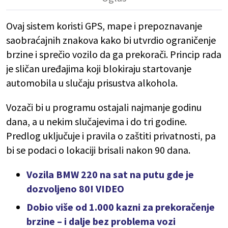
Ovaj sistem koristi GPS, mape i prepoznavanje
saobraćajnih znakova kako bi utvrdio ograničenje
brzine i sprečio vozilo da ga prekorači. Princip rada
je sličan uređajima koji blokiraju startovanje
automobila u slučaju prisustva alkohola.
Vozači bi u programu ostajali najmanje godinu
dana, a u nekim slučajevima i do tri godine.
Predlog uključuje i pravila o zaštiti privatnosti, pa
bi se podaci o lokaciji brisali nakon 90 dana.
Vozila BMW 220 na sat na putu gde je
dozvoljeno 80! VIDEO
Dobio više od 1.000 kazni za prekoračenje
brzine – i dalje bez problema vozi