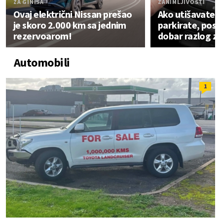
ZA GINISA
ZANIMLJIVOSTI
Ovaj električni Nissan prešao
Ako utišavate 
je skoro 2.000 km sa jednim
parkirate, pos
rezervoarom!
dobar razlog z
Automobili
1