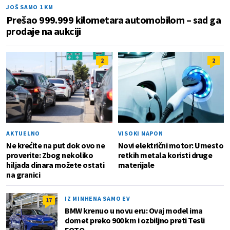
JOŠ SAMO 1 KM
Prešao 999.999 kilometara automobilom – sad ga
prodaje na aukciji
2
2
AKTUELNO
VISOKI NAPON
Ne krećite na put dok ovo ne
Novi električni motor: Umesto
proverite: Zbog nekoliko
retkih metala koristi druge
hiljada dinara možete ostati
materijale
na granici
IZ MINHENA SAMO EV
17
BMW krenuo u novu eru: Ovaj model ima
domet preko 900 km i ozbiljno preti Tesli