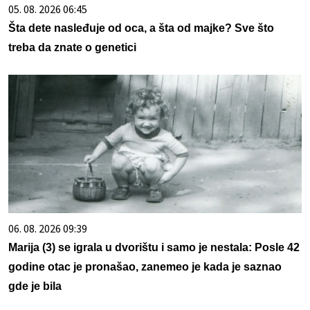
05. 08. 2026 06:45
Šta dete nasleđuje od oca, a šta od majke? Sve što
treba da znate o genetici
06. 08. 2026 09:39
Marija (3) se igrala u dvorištu i samo je nestala: Posle 42
godine otac je pronašao, zanemeo je kada je saznao
gde je bila