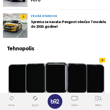
FOTO
VELIKA OFANZIVA
3
Sprema se navala: Peugeot obećao 7 modela
do 2030. godine!
Tehnopolis
0
✕
Novo
Sport
Video
Menu