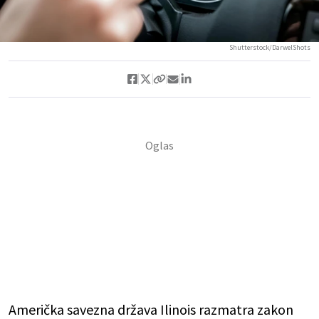
Shutterstock/DarwelShots
Američka savezna država Ilinois razmatra zakon