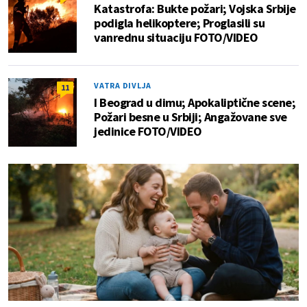
Katastrofa: Bukte požari; Vojska Srbije
podigla helikoptere; Proglasili su
vanrednu situaciju FOTO/VIDEO
VATRA DIVLJA
11
I Beograd u dimu; Apokaliptične scene;
Požari besne u Srbiji; Angažovane sve
jedinice FOTO/VIDEO