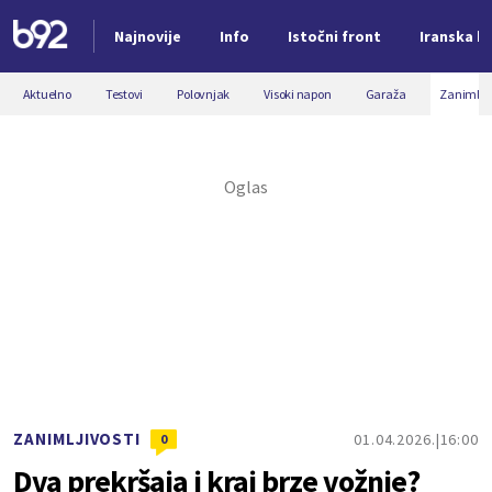
Najnovije
Info
Istočni front
Iranska kr
Nova vest
Aktuelno
Testovi
Polovnjak
Visoki napon
Garaža
Zanimljiv
ZANIMLJIVOSTI
01.04.2026.
16:00
0
Dva prekršaja i kraj brze vožnje?