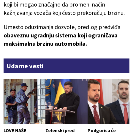
koji bi mogao značajno da promeni način
kažnjavanja vozača koji često prekoračuju brzinu.
Umesto oduzimanja dozvole, predlog predviđa
obaveznu ugradnju sistema koji ograničava
maksimalnu brzinu automobila.
Udarne vesti
LOVE NAŠE
Zelenski pred
Podgorica će