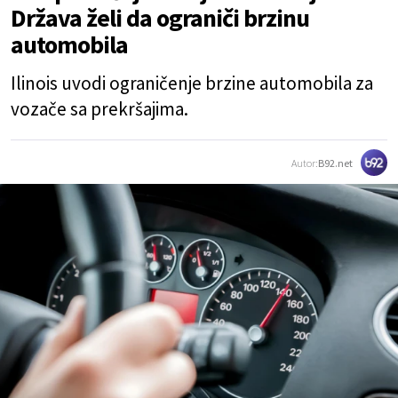
Država želi da ograniči brzinu
automobila
Ilinois uvodi ograničenje brzine automobila za
vozače sa prekršajima.
Autor:
B92.net