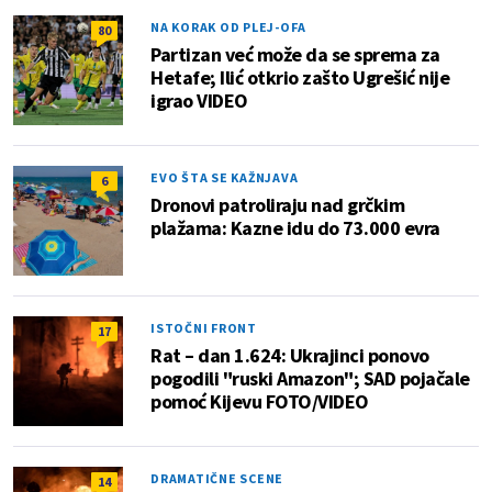
NA KORAK OD PLEJ-OFA
80
Partizan već može da se sprema za
Hetafe; Ilić otkrio zašto Ugrešić nije
igrao VIDEO
EVO ŠTA SE KAŽNJAVA
6
Dronovi patroliraju nad grčkim
plažama: Kazne idu do 73.000 evra
ISTOČNI FRONT
17
Rat – dan 1.624: Ukrajinci ponovo
pogodili "ruski Amazon"; SAD pojačale
pomoć Kijevu FOTO/VIDEO
DRAMATIČNE SCENE
14