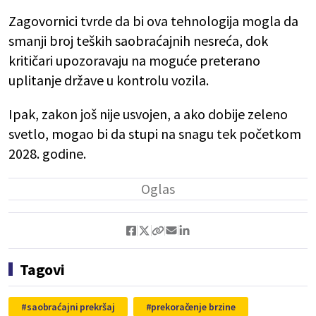
Zagovornici tvrde da bi ova tehnologija mogla da
smanji broj teških saobraćajnih nesreća, dok
kritičari upozoravaju na moguće preterano
uplitanje države u kontrolu vozila.
Ipak, zakon još nije usvojen, a ako dobije zeleno
svetlo, mogao bi da stupi na snagu tek početkom
2028. godine.
Tagovi
saobraćajni prekršaj
prekoračenje brzine