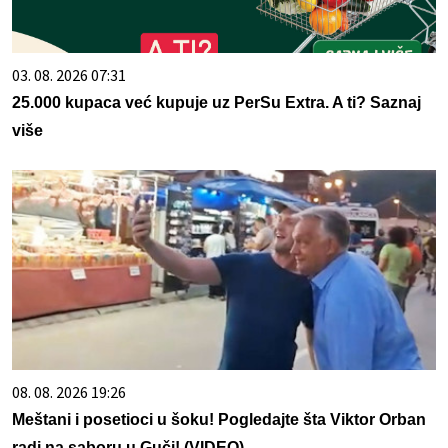
03. 08. 2026 07:31
25.000 kupaca već kupuje uz PerSu Extra. A ti? Saznaj
više
08. 08. 2026 19:26
Meštani i posetioci u šoku! Pogledajte šta Viktor Orban
radi na saboru u Guči! (VIDEO)