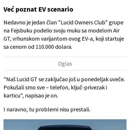
Već poznat EV scenario
Nedavno je jedan član "Lucid Owners Club" grupe
na Fejsbuku podelio svoju muku sa modelom Air
GT, vrhunskom varijantom ovog EV-a, koji startuje
sa cenom od 110.000 dolara.
"Naš Lucid GT se zaključao još u ponedeljak uveče.
Pokušali smo sve – telefon, ključ-privezak i
karticu", napisao je on.
I naravno, tu problemi nisu prestali.