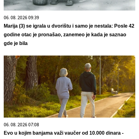
06. 08. 2026 09:39
Marija (3) se igrala u dvorištu i samo je nestala: Posle 42
godine otac je pronašao, zanemeo je kada je saznao
gde je bila
06. 08. 2026 07:08
Evo u kojim banjama važi vaučer od 10.000 dinara -