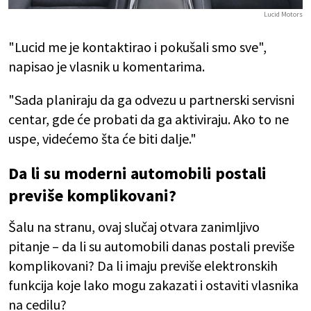
Lucid Motors
"Lucid me je kontaktirao i pokušali smo sve",
napisao je vlasnik u komentarima.
"Sada planiraju da ga odvezu u partnerski servisni
centar, gde će probati da ga aktiviraju. Ako to ne
uspe, videćemo šta će biti dalje."
Da li su moderni automobili postali
previše komplikovani?
Šalu na stranu, ovaj slučaj otvara zanimljivo
pitanje – da li su automobili danas postali previše
komplikovani? Da li imaju previše elektronskih
funkcija koje lako mogu zakazati i ostaviti vlasnika
na cedilu?