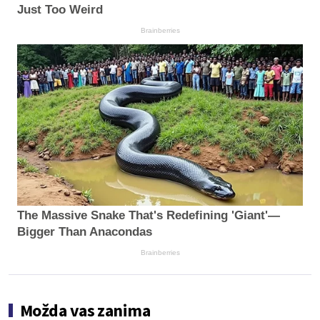
Just Too Weird
Brainberries
The Massive Snake That's Redefining 'Giant'—
Bigger Than Anacondas
Brainberries
Možda vas zanima