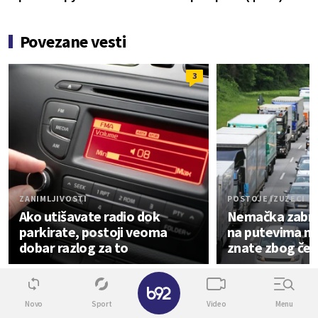
Povezane vesti
3
ZANIMLJIVOSTI
POSTOJE IZUZECI
Ako utišavate radio dok
Nemačka zabra
parkirate, postoji veoma
na putevima ned
dobar razlog za to
znate zbog če
Automobili
✕
Novo
Sport
Video
Menu