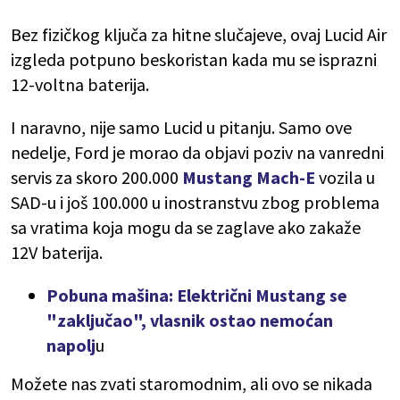
Bez fizičkog ključa za hitne slučajeve, ovaj Lucid Air
izgleda potpuno beskoristan kada mu se isprazni
12-voltna baterija.
I naravno, nije samo Lucid u pitanju. Samo ove
nedelje, Ford je morao da objavi poziv na vanredni
servis za skoro 200.000
Mustang Mach-E
vozila u
SAD-u i još 100.000 u inostranstvu zbog problema
sa vratima koja mogu da se zaglave ako zakaže
12V baterija.
Pobuna mašina: Električni Mustang se
"zaključao", vlasnik ostao nemoćan
napolj
u
Možete nas zvati staromodnim, ali ovo se nikada