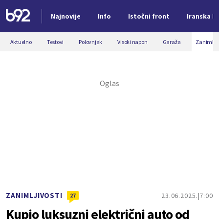
Najnovije
Info
Istočni front
Iranska kr
Nova vest
Aktuelno
Testovi
Polovnjak
Visoki napon
Garaža
Zanimljiv
ZANIMLJIVOSTI
23.06.2025.
7:00
27
Kupio luksuzni električni auto od