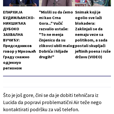
ЕПАРХИЈА
"Mislili su da ćemo
Snimak koji je
БУДИМЉАНСКО-
mi kao Crna
ogolio sve laži
НИКШИЋКА
Gora..." Vučić
blokadera:
ДУБОКО
razvalio ustaše:
Zaklinjali se da
ЗАХВАЛНА
"To ne menja
nemaju veze sa
ВУЧИЋУ:
činjenicu da su
politikom, a sada
Председников
zlikovci ubili malog
postali skupljači
говор у Мркоњић
Dobrića i hiljade
jeftinih poena i ruše
Граду снажно
drugih!"
državu (VIDEO)
одјекнуо
регионом
Što je još gore, čini se da je dobiti tehničara iz
Lucida da popravi problematični Air teže nego
kontaktirati podršku za vaš telefon.