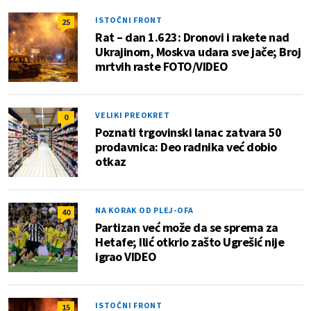
ISTOČNI FRONT
25
Rat – dan 1.623: Dronovi i rakete nad
Ukrajinom, Moskva udara sve jače; Broj
mrtvih raste FOTO/VIDEO
VELIKI PREOKRET
0
Poznati trgovinski lanac zatvara 50
prodavnica: Deo radnika već dobio
otkaz
NA KORAK OD PLEJ-OFA
40
Partizan već može da se sprema za
Hetafe; Ilić otkrio zašto Ugrešić nije
igrao VIDEO
ISTOČNI FRONT
15