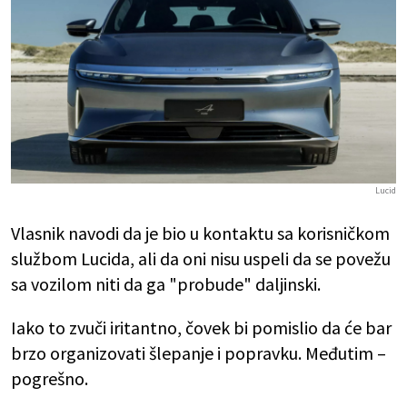
Lucid
Vlasnik navodi da je bio u kontaktu sa korisničkom
službom Lucida, ali da oni nisu uspeli da se povežu
sa vozilom niti da ga "probude" daljinski.
Iako to zvuči iritantno, čovek bi pomislio da će bar
brzo organizovati šlepanje i popravku. Međutim –
pogrešno.