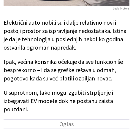
Lucid Motors
Električni automobili su i dalje relativno novi i
postoji prostor za ispravljanje nedostataka. Istina
je da je tehnologija u poslednjih nekoliko godina
ostvarila ogroman napredak.
Ipak, većina korisnika očekuje da sve funkcioniše
besprekorno – i da se greške rešavaju odmah,
pogotovo kada su već platili ozbiljan novac.
U suprotnom, lako mogu izgubiti strpljenje i
izbegavati EV modele dok ne postanu zaista
pouzdani.