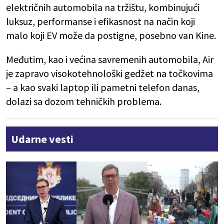
električnih automobila na tržištu, kombinujući
luksuz, performanse i efikasnost na način koji
malo koji EV može da postigne, posebno van Kine.
Međutim, kao i većina savremenih automobila, Air
je zapravo visokotehnološki gedžet na točkovima
– a kao svaki laptop ili pametni telefon danas,
dolazi sa dozom tehničkih problema.
Udarne vesti