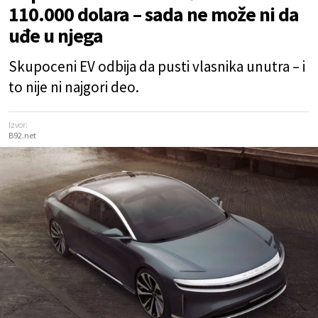
110.000 dolara – sada ne može ni da
uđe u njega
Skupoceni EV odbija da pusti vlasnika unutra – i
to nije ni najgori deo.
Izvor:
B92.net