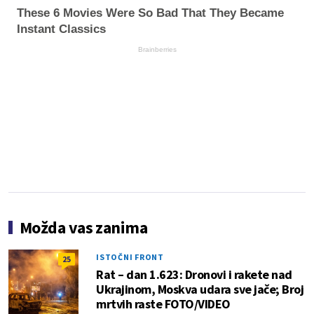
These 6 Movies Were So Bad That They Became
Instant Classics
Brainberries
Možda vas zanima
ISTOČNI FRONT
25
Rat – dan 1.623: Dronovi i rakete nad
Ukrajinom, Moskva udara sve jače; Broj
mrtvih raste FOTO/VIDEO