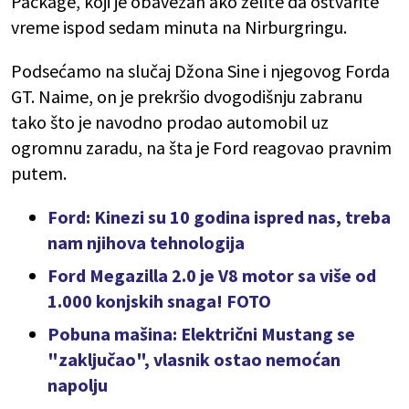
Package, koji je obavezan ako želite da ostvarite
vreme ispod sedam minuta na Nirburgringu.
Podsećamo na slučaj Džona Sine i njegovog Forda
GT. Naime, on je prekršio dvogodišnju zabranu
tako što je navodno prodao automobil uz
ogromnu zaradu, na šta je Ford reagovao pravnim
putem.
Ford: Kinezi su 10 godina ispred nas, treba
nam njihova tehnologija
Ford Megazilla 2.0 je V8 motor sa više od
1.000 konjskih snaga! FOTO
Pobuna mašina: Električni Mustang se
"zaključao", vlasnik ostao nemoćan
napolju