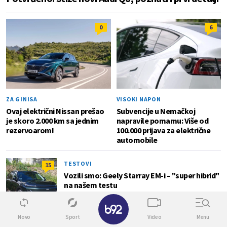
0
6
ZA GINISA
VISOKI NAPON
Ovaj električni Nissan prešao
Subvencije u Nemačkoj
je skoro 2.000 km sa jednim
napravile pomamu: Više od
rezervoarom!
100.000 prijava za električne
automobile
TESTOVI
15
Vozili smo: Geely Starray EM-i – "super hibrid"
na našem testu
✕
Novo
Sport
Video
Menu