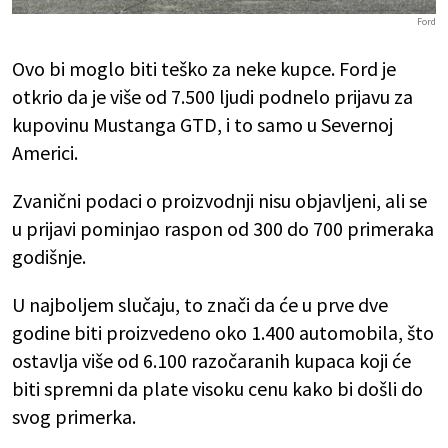
Ford
Ovo bi moglo biti teško za neke kupce. Ford je
otkrio da je više od 7.500 ljudi podnelo prijavu za
kupovinu Mustanga GTD, i to samo u Severnoj
Americi.
Zvanični podaci o proizvodnji nisu objavljeni, ali se
u prijavi pominjao raspon od 300 do 700 primeraka
godišnje.
U najboljem slučaju, to znači da će u prve dve
godine biti proizvedeno oko 1.400 automobila, što
ostavlja više od 6.100 razočaranih kupaca koji će
biti spremni da plate visoku cenu kako bi došli do
svog primerka.