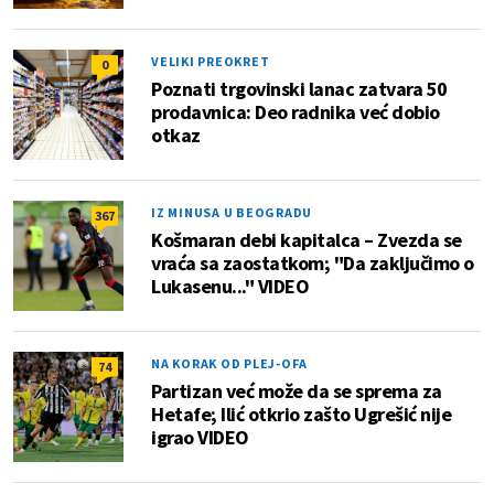
VELIKI PREOKRET
0
Poznati trgovinski lanac zatvara 50
prodavnica: Deo radnika već dobio
otkaz
IZ MINUSA U BEOGRADU
367
Košmaran debi kapitalca – Zvezda se
vraća sa zaostatkom; "Da zaključimo o
Lukasenu..." VIDEO
NA KORAK OD PLEJ-OFA
74
Partizan već može da se sprema za
Hetafe; Ilić otkrio zašto Ugrešić nije
igrao VIDEO