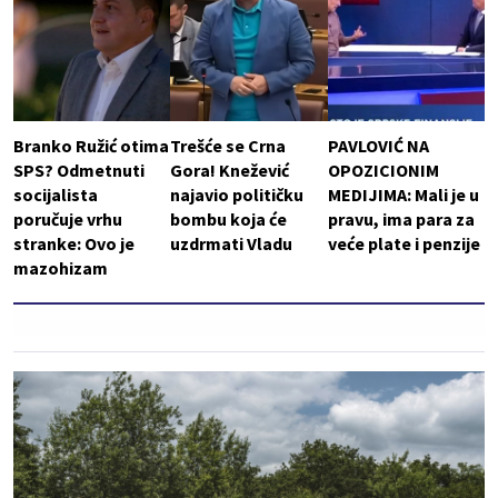
Branko Ružić otima
Trešće se Crna
PAVLOVIĆ NA
SPS? Odmetnuti
Gora! Knežević
OPOZICIONIM
socijalista
najavio političku
MEDIJIMA: Mali je u
poručuje vrhu
bombu koja će
pravu, ima para za
stranke: Ovo je
uzdrmati Vladu
veće plate i penzije
mazohizam