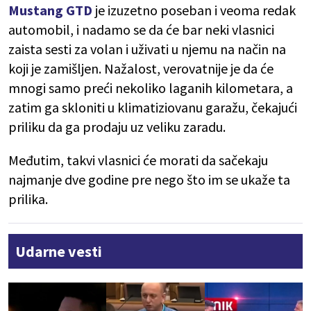
Mustang GTD
je izuzetno poseban i veoma redak
automobil, i nadamo se da će bar neki vlasnici
zaista sesti za volan i uživati u njemu na način na
koji je zamišljen. Nažalost, verovatnije je da će
mnogi samo preći nekoliko laganih kilometara, a
zatim ga skloniti u klimatiziovanu garažu, čekajući
priliku da ga prodaju uz veliku zaradu.
Međutim, takvi vlasnici će morati da sačekaju
najmanje dve godine pre nego što im se ukaže ta
prilika.
Udarne vesti