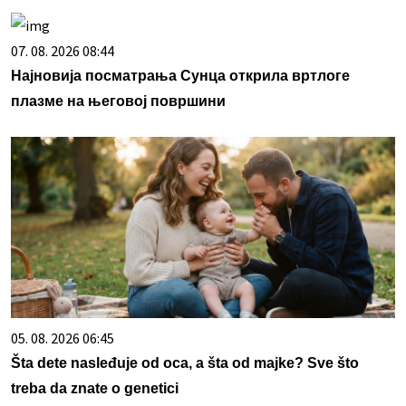
07. 08. 2026 08:44
Најновија посматрања Сунца открила вртлоге
плазме на његовој површини
05. 08. 2026 06:45
Šta dete nasleđuje od oca, a šta od majke? Sve što
treba da znate o genetici