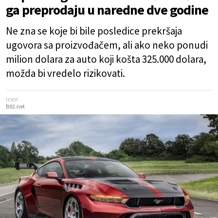
ga preprodaju u naredne dve godine
Ne zna se koje bi bile posledice prekršaja
ugovora sa proizvođačem, ali ako neko ponudi
milion dolara za auto koji košta 325.000 dolara,
možda bi vredelo rizikovati.
Izvor:
B92.net