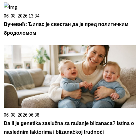
06. 08. 2026 13:34
Вучевић: Ђилас је свестан да је пред политичким
бродоломом
06. 08. 2026 06:38
Da li je genetika zaslužna za rađanje blizanaca? Istina o
naslednim faktorima i blizanačkoj trudnoći