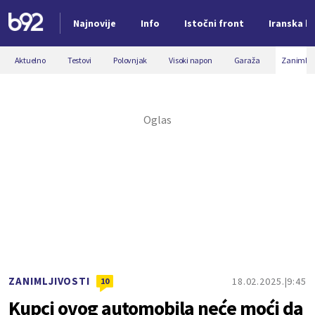
Najnovije
Info
Istočni front
Iranska kr
Nova vest
Aktuelno
Testovi
Polovnjak
Visoki napon
Garaža
Zanimljiv
ZANIMLJIVOSTI
18.02.2025.
9:45
10
Kupci ovog automobila neće moći da