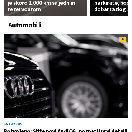
je skoro 2.000 km sa jednim
parkirate, pos
rezervoarom!
dobar razlog z
Automobili
0
AKTUELNO
Potvrđeno: Stiže novi Audi Q8, poznati i prvi detalji