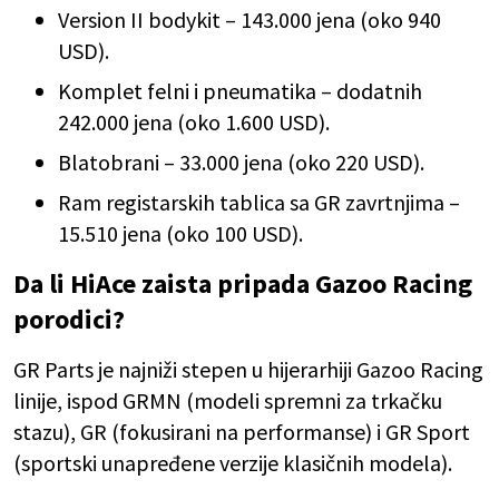
Version II bodykit – 143.000 jena (oko 940
USD).
Komplet felni i pneumatika – dodatnih
242.000 jena (oko 1.600 USD).
Blatobrani – 33.000 jena (oko 220 USD).
Ram registarskih tablica sa GR zavrtnjima –
15.510 jena (oko 100 USD).
Da li HiAce zaista pripada Gazoo Racing
porodici?
GR Parts je najniži stepen u hijerarhiji Gazoo Racing
linije, ispod GRMN (modeli spremni za trkačku
stazu), GR (fokusirani na performanse) i GR Sport
(sportski unapređene verzije klasičnih modela).