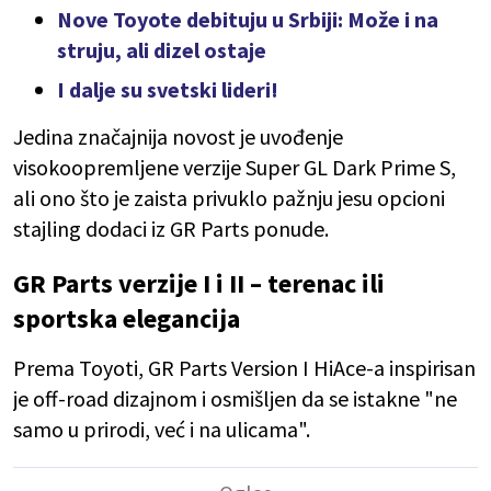
Nove Toyote debituju u Srbiji: Može i na
struju, ali dizel ostaje
I dalje su svetski lideri!
Jedina značajnija novost je uvođenje
visokoopremljene verzije Super GL Dark Prime S,
ali ono što je zaista privuklo pažnju jesu opcioni
stajling dodaci iz GR Parts ponude.
GR Parts verzije I i II – terenac ili
sportska elegancija
Prema Toyoti, GR Parts Version I HiAce-a inspirisan
je off-road dizajnom i osmišljen da se istakne "ne
samo u prirodi, već i na ulicama".