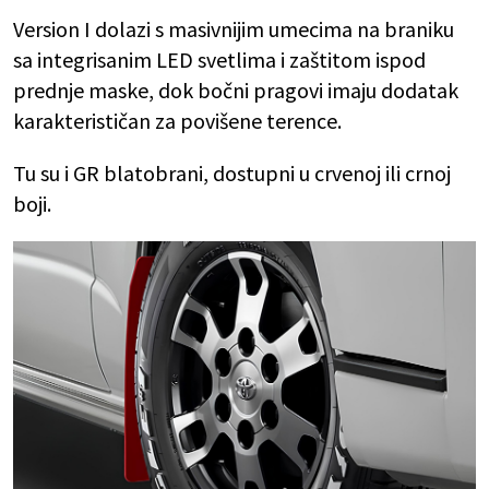
Version I dolazi s masivnijim umecima na braniku
sa integrisanim LED svetlima i zaštitom ispod
prednje maske, dok bočni pragovi imaju dodatak
karakterističan za povišene terence.
Tu su i GR blatobrani, dostupni u crvenoj ili crnoj
boji.