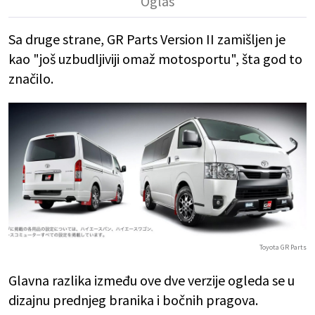
Sa druge strane, GR Parts Version II zamišljen je
kao "još uzbudljiviji omaž motosportu", šta god to
značilo.
Toyota GR Parts
Glavna razlika između ove dve verzije ogleda se u
dizajnu prednjeg branika i bočnih pragova.