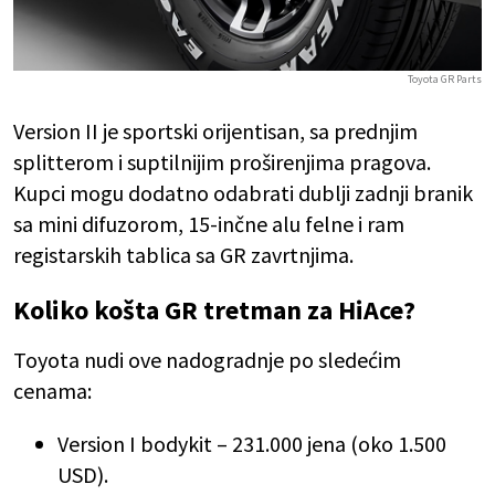
Toyota GR Parts
Version II je sportski orijentisan, sa prednjim
splitterom i suptilnijim proširenjima pragova.
Kupci mogu dodatno odabrati dublji zadnji branik
sa mini difuzorom, 15-inčne alu felne i ram
registarskih tablica sa GR zavrtnjima.
Koliko košta GR tretman za HiAce?
Toyota nudi ove nadogradnje po sledećim
cenama:
Version I bodykit – 231.000 jena (oko 1.500
USD).