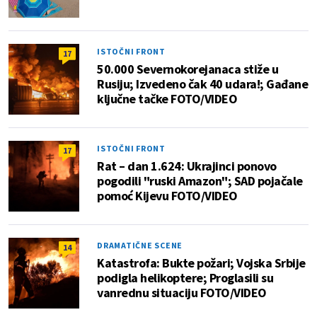
ISTOČNI FRONT
17
50.000 Severnokorejanaca stiže u
Rusiju; Izvedeno čak 40 udara!; Gađane
ključne tačke FOTO/VIDEO
ISTOČNI FRONT
17
Rat – dan 1.624: Ukrajinci ponovo
pogodili "ruski Amazon"; SAD pojačale
pomoć Kijevu FOTO/VIDEO
DRAMATIČNE SCENE
14
Katastrofa: Bukte požari; Vojska Srbije
podigla helikoptere; Proglasili su
vanrednu situaciju FOTO/VIDEO