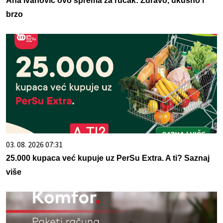
Ana Ivanović ovo sprema za ručak: Zdravo, ukusno i
brzo
03. 08. 2026 07:31
25.000 kupaca već kupuje uz PerSu Extra. A ti? Saznaj
više