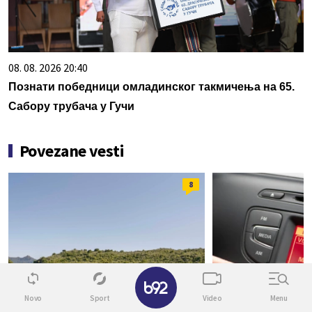
08. 08. 2026 20:40
Познати победници омладинског такмичења на 65.
Сабору трубача у Гучи
Povezane vesti
8
✕
Novo
Sport
Video
Menu
ZA GINISA
ZANIMLJIVOSTI