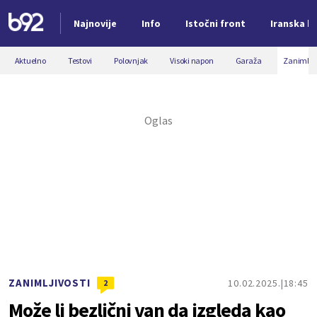
Najnovije
Info
Istočni front
Iranska kr
Nova vest
Aktuelno
Testovi
Polovnjak
Visoki napon
Garaža
Zanimljiv
ZANIMLJIVOSTI
10.02.2025.
18:45
2
Može li bezlični van da izgleda kao