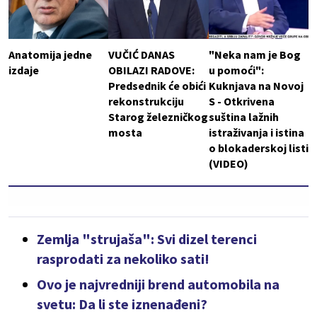
Anatomija jedne
VUČIĆ DANAS
"Neka nam je Bog
izdaje
OBILAZI RADOVE:
u pomoći":
Predsednik će obići
Kuknjava na Novoj
rekonstrukciju
S - Otkrivena
Starog železničkog
suština lažnih
mosta
istraživanja i istina
o blokaderskoj listi
(VIDEO)
Zemlja "strujaša": Svi dizel terenci
rasprodati za nekoliko sati!
Ovo je najvredniji brend automobila na
svetu: Da li ste iznenađeni?