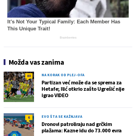
It's Not Your Typical Family: Each Member Has
This Unique Trait!
Brainberries
Možda vas zanima
NA KORAK OD PLEJ-OFA
80
Partizan već može da se sprema za
Hetafe; Ilić otkrio zašto Ugrešić nije
igrao VIDEO
EVO ŠTA SE KAŽNJAVA
6
Dronovi patroliraju nad grčkim
plažama: Kazne idu do 73.000 evra