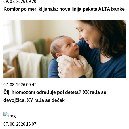
09. 07. 2026 09:20
Komfor po meri klijenata: nova linija paketa ALTA banke
07. 08. 2026 09:47
Čiji hromozom određuje pol deteta? XX rađa se
devojčica, XY rađa se dečak
07. 08. 2026 15:07