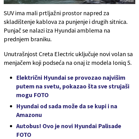
Hyundai
SUV ima mali prtljažni prostor napred za
skladištenje kablova za punjenje i drugih sitnica.
Punjač se nalazi iza Hyundai amblema na
prednjem braniku.
Unutrašnjost Creta Electric uključuje novi volan sa
menjačem koji podseća na onaj iz modela Ioniq 5.
Električni Hyundai se provozao najvišim
putem na svetu, pokazao šta sve strujaši
mogu FOTO
Hyundai od sada može da se kupi i na
Amazonu
Autobus! Ovo je novi Hyundai Palisade
FOTO