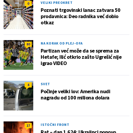
VELIKI PREOKRET
0
Poznati trgovinski lanac zatvara 50
prodavnica: Deo radnika već dobio
otkaz
NA KORAK OD PLEJ-OFA
80
Partizan već može da se sprema za
Hetafe; Ilić otkrio zašto Ugrešić nije
igrao VIDEO
SVET
4
Počinje veliki lov: Amerika nudi
nagradu od 100 miliona dolara
ISTOČNI FRONT
17
Rat – dan 1.624: Ukrajinci ponovo