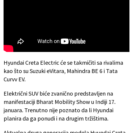
Hyundai Creta Electric će se takmičiti sa rivalima
kao što su Suzuki eVitara, Mahindra BE 6 i Tata
Curvv EV.
Električni SUV biće zvanično predstavljen na
manifestaciji Bharat Mobility Show u Indiji 17.
januara. Trenutno nije poznato da li Hyundai
planira da ga ponudi i na drugim tržištima.
Aktuelna druga generacija modela Hyundai Creta