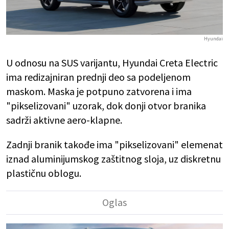
Hyundai
U odnosu na SUS varijantu, Hyundai Creta Electric
ima redizajniran prednji deo sa podeljenom
maskom. Maska je potpuno zatvorena i ima
"pikselizovani" uzorak, dok donji otvor branika
sadrži aktivne aero-klapne.
Zadnji branik takođe ima "pikselizovani" elemenat
iznad aluminijumskog zaštitnog sloja, uz diskretnu
plastičnu oblogu.