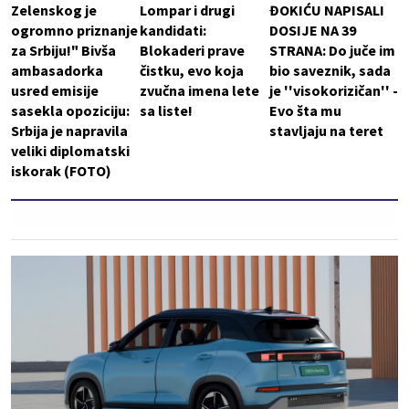
Zelenskog je
Lompar i drugi
ĐOKIĆU NAPISALI
ogromno priznanje
kandidati:
DOSIJE NA 39
za Srbiju!" Bivša
Blokaderi prave
STRANA: Do juče im
ambasadorka
čistku, evo koja
bio saveznik, sada
usred emisije
zvučna imena lete
je ''visokorizičan'' -
sasekla opoziciju:
sa liste!
Evo šta mu
Srbija je napravila
stavljaju na teret
veliki diplomatski
iskorak (FOTO)