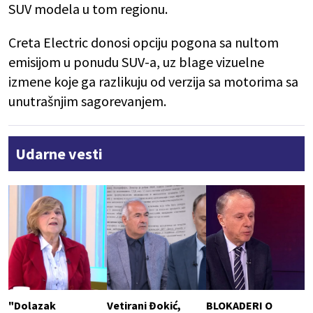
SUV modela u tom regionu.
Creta Electric donosi opciju pogona sa nultom
emisijom u ponudu SUV-a, uz blage vizuelne
izmene koje ga razlikuju od verzija sa motorima sa
unutrašnjim sagorevanjem.
Udarne vesti
"Dolazak
Vetirani Đokić,
BLOKADERI O