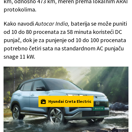
km, odnosno 473 km, meren prema lokalnim ARAI
protokolima.
Kako navodi
Autocar India,
baterija se može puniti
od 10 do 80 procenata za 58 minuta koristeći DC
punjač, dok je za punjenje od 10 do 100 procenata
potrebno četiri sata na standardnom AC punjaču
snage 11 kW.
Hyundai Creta Electric