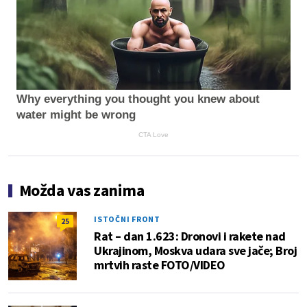
Why everything you thought you knew about
water might be wrong
CTA Love
Možda vas zanima
ISTOČNI FRONT
25
Rat – dan 1.623: Dronovi i rakete nad
Ukrajinom, Moskva udara sve jače; Broj
mrtvih raste FOTO/VIDEO