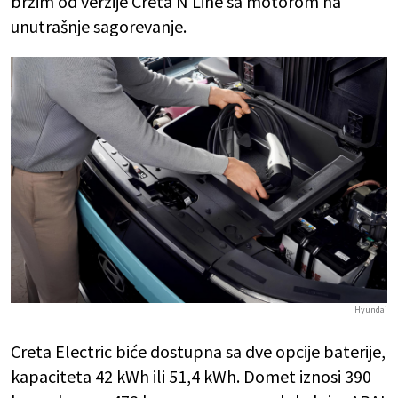
bržim od verzije Creta N Line sa motorom na
unutrašnje sagorevanje.
Hyundai
Creta Electric biće dostupna sa dve opcije baterije,
kapaciteta 42 kWh ili 51,4 kWh. Domet iznosi 390