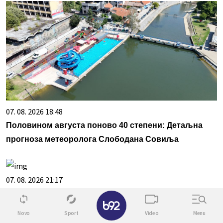
07. 08. 2026 18:48
Половином августа поново 40 степени: Детаљна
прогноза метеоролога Слободана Совиља
07. 08. 2026 21:17
Грчке плаже под лупом инспекције: Власници
✕
лежаљки стрепе од папрених казни
Novo
Sport
Video
Menu