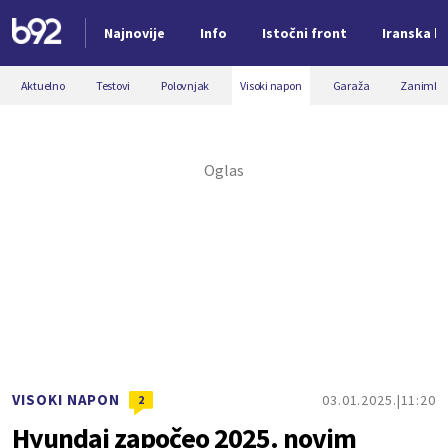
Najnovije
Info
Istočni front
Iranska kr
Nova vest
Aktuelno
Testovi
Polovnjak
Visoki napon
Garaža
Zanimljiv
VISOKI NAPON
03.01.2025.
11:20
2
Hyundai započeo 2025. novim