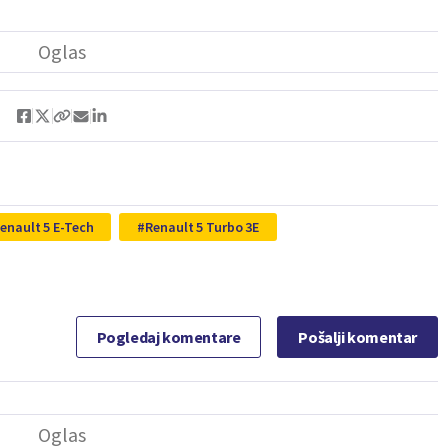
enault 5 E-Tech
Renault 5 Turbo 3E
Pogledaj komentare
Pošalji komentar