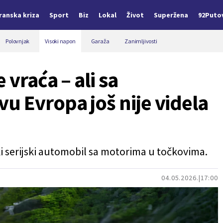
Iranska kriza
Sport
Biz
Lokal
Život
Superžena
92Puto
Polovnjak
Visoki napon
Garaža
Zanimljivosti
 vraća – ali sa
u Evropa još nije videla
ki serijski automobil sa motorima u točkovima.
04.05.2026.
17:00