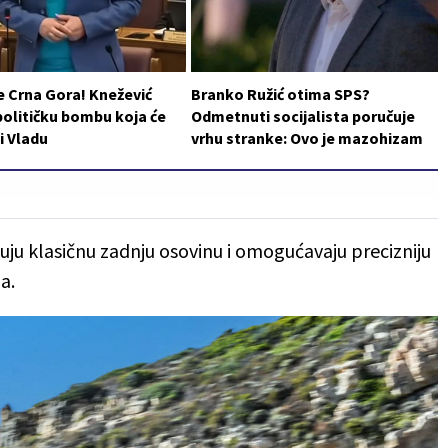
e Crna Gora! Knežević
Branko Ružić otima SPS?
političku bombu koja će
Odmetnuti socijalista poručuje
i Vladu
vrhu stranke: Ovo je mazohizam
ju klasičnu zadnju osovinu i omogućavaju precizniju
a.