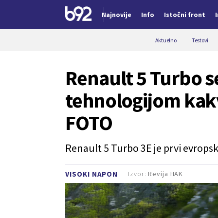
Najnovije
Info
Istočni front
Nova vest
Aktuelno
Testovi
Renault 5 Turbo se
tehnologijom kakv
FOTO
Renault 5 Turbo 3E je prvi evrops
Izvor:
Revija HAK
VISOKI NAPON