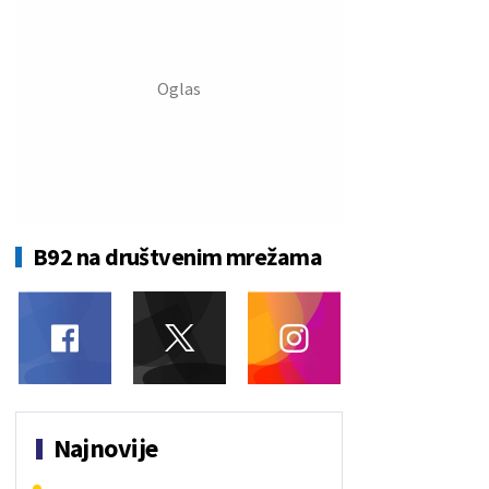
B92 na društvenim mrežama
Najnovije