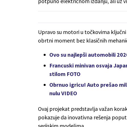
potpuno električnom izdanju, ali uz 
Upravo su motori u točkovima ključni
obrtni moment bez klasičnih mehanič
Ovo su najlepši automobili 2026
Francuski minivan osvaja Japa
stilom FOTO
Obrnuo igricu! Auto prešao mil
nulu VIDEO
Ovaj projekat predstavlja važan korak 
pokazuje da inovativna rešenja poput
serijskim modelima.