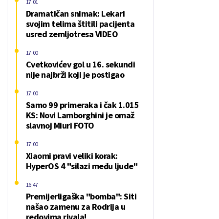
17:01
Dramatičan snimak: Lekari
svojim telima štitili pacijenta
usred zemljotresa VIDEO
17:00
Cvetkovićev gol u 16. sekundi
nije najbrži koji je postigao
17:00
Samo 99 primeraka i čak 1.015
KS: Novi Lamborghini je omaž
slavnoj Miuri FOTO
17:00
Xiaomi pravi veliki korak:
HyperOS 4 "silazi među ljude"
16:47
Premijerligaška "bomba": Siti
našao zamenu za Rodrija u
redovima rivala!