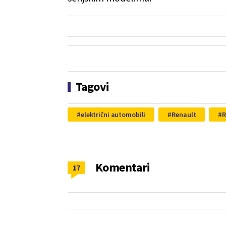
Tagovi
električni automobili
Renault
R
Komentari
17