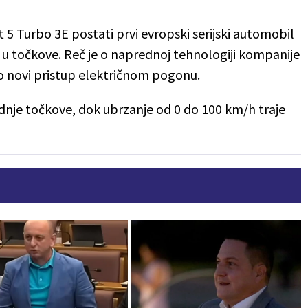
 5 Turbo 3E postati prvi evropski serijski automobil
 u točkove. Reč je o naprednoj tehnologiji kompanije
o novi pristup električnom pogonu.
adnje točkove, dok ubrzanje od 0 do 100 km/h traje