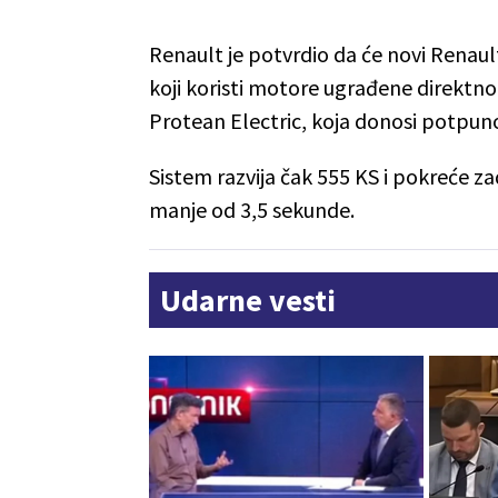
Renault je potvrdio da će novi Renault
koji koristi motore ugrađene direktno
Protean Electric, koja donosi potpun
Sistem razvija čak 555 KS i pokreće z
manje od 3,5 sekunde.
Udarne vesti