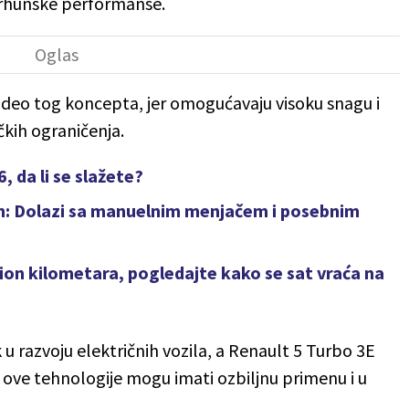
vrhunske performanse.
 deo tog koncepta, jer omogućavaju visoku snagu i
kih ograničenja.
, da li se slažete?
n: Dolazi sa manuelnim menjačem i posebnim
ion kilometara, pogledajte kako se sat vraća na
u razvoju električnih vozila, a Renault 5 Turbo 3E
 ove tehnologije mogu imati ozbiljnu primenu i u