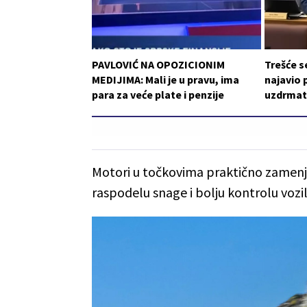
PAVLOVIĆ NA OPOZICIONIM
Trešće s
MEDIJIMA: Mali je u pravu, ima
najavio 
para za veće plate i penzije
uzdrmat
Motori u točkovima praktično zamenju
raspodelu snage i bolju kontrolu vozil