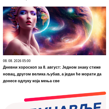
08. 08. 2026 05:00
Дневни хороскоп за 8. август: Једном знаку стиже
новац, другом велика љубав, а један ће морати да
донесе одлуку која мења све