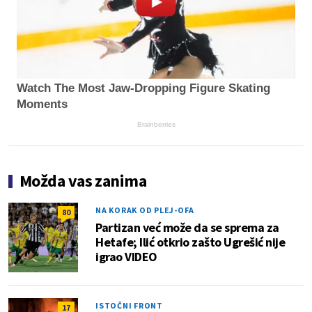
Watch The Most Jaw‑Dropping Figure Skating
Moments
Brainberries
Možda vas zanima
NA KORAK OD PLEJ-OFA
80
Partizan već može da se sprema za
Hetafe; Ilić otkrio zašto Ugrešić nije
igrao VIDEO
ISTOČNI FRONT
17