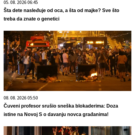
05. 08. 2026 06:45
Šta dete nasleđuje od oca, a šta od majke? Sve što
treba da znate o genetici
08. 08. 2026 05:50
Čuveni profesor srušio sneška blokaderima: Doza
istine na Novoj S o davanju novca građanima!