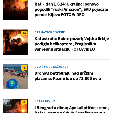
Rat – dan 1.624: Ukrajinci ponovo
pogodili "ruski Amazon"; SAD pojačale
pomoć Kijevu FOTO/VIDEO
DRAMATIČNE SCENE
14
Katastrofa: Bukte požari; Vojska Srbije
podigla helikoptere; Proglasili su
vanrednu situaciju FOTO/VIDEO
EVO ŠTA SE KAŽNJAVA
4
Dronovi patroliraju nad grčkim
plažama: Kazne idu do 73.000 evra
VATRA DIVLJA
6
I Beograd u dimu; Apokaliptične scene;
Požari besne u Srbiji; Angažovane sve