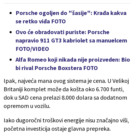
Porsche ogoljen do "šasije": Krađa kakva
se retko viđa FOTO
Ovo će obradovati puriste: Porsche
napravio 911 GT3 kabriolet sa manuelcem
FOTO/VIDEO
Alfa Romeo koji nikada nije proizveden: Bio
bi rival Porsche Boxstera FOTO
Ipak, najveća mana ovog sistema je cena. U Velikoj
Britaniji komplet može da košta oko 6.700 funti,
dok u SAD cena prelazi 8.000 dolara sa dodatnom
opremom u vozilu.
Iako dugoročni troškovi energije nisu značajno viši,
početna investicija ostaje glavna prepreka.