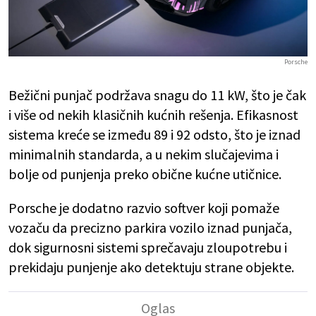
Porsche
Bežični punjač podržava snagu do 11 kW, što je čak
i više od nekih klasičnih kućnih rešenja. Efikasnost
sistema kreće se između 89 i 92 odsto, što je iznad
minimalnih standarda, a u nekim slučajevima i
bolje od punjenja preko obične kućne utičnice.
Porsche je dodatno razvio softver koji pomaže
vozaču da precizno parkira vozilo iznad punjača,
dok sigurnosni sistemi sprečavaju zloupotrebu i
prekidaju punjenje ako detektuju strane objekte.