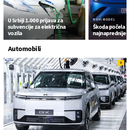
VELIKO INTERESOVANJE
U Srbiji 1.000 prijava za
NOVI MODEL
subvencije za električna
Škoda počela p
vozila
najnaprednijeg
Automobili
0