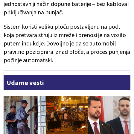
jednostavniji način dopune baterije – bez kablova i
priključivanja na punjač.
Sistem koristi veliku ploču postavljenu na pod,
koja pretvara struju iz mreže i prenosi je na vozilo
putem indukcije. Dovoljno je da se automobil
pravilno pozicionira iznad ploče, a proces punjenja
počinje automatski.
Udarne vesti