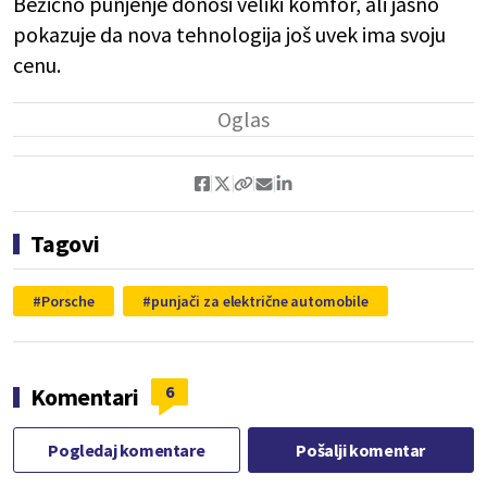
Bežično punjenje donosi veliki komfor, ali jasno
pokazuje da nova tehnologija još uvek ima svoju
cenu.
Tagovi
Porsche
punjači za električne automobile
6
Komentari
Pogledaj komentare
Pošalji komentar