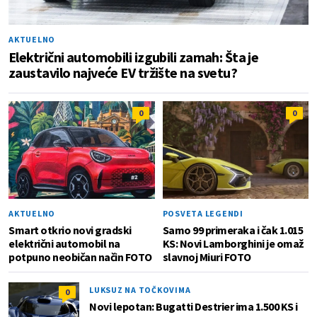
AKTUELNO
Električni automobili izgubili zamah: Šta je
zaustavilo najveće EV tržište na svetu?
0
0
AKTUELNO
POSVETA LEGENDI
Smart otkrio novi gradski
Samo 99 primeraka i čak 1.015
električni automobil na
KS: Novi Lamborghini je omaž
potpuno neobičan način FOTO
slavnoj Miuri FOTO
LUKSUZ NA TOČKOVIMA
0
Novi lepotan: Bugatti Destrier ima 1.500 KS i