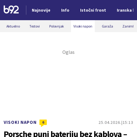
Najnovije
Info
Istočni front
Iranska kr
Nova vest
Aktuelno
Testovi
Polovnjak
Visoki napon
Garaža
Zanimljiv
VISOKI NAPON
25.04.2026.
15:13
6
Porsche puni bateriju bez kablova –