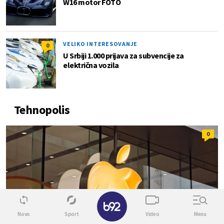
W16 motor FOTO
VELIKO INTERESOVANJE
0
U Srbiji 1.000 prijava za subvencije za
električna vozila
Tehnopolis
0
✕
Novo
Sport
Video
Menu