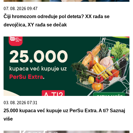
07. 08. 2026 09:47
Čiji hromozom određuje pol deteta? XX rađa se
devojčica, XY rađa se dečak
03. 08. 2026 07:31
25.000 kupaca već kupuje uz PerSu Extra. A ti? Saznaj
više