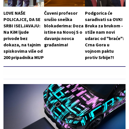
LOVE NAŠE
Čuveni profesor
Podgorica će
POLICAJCE, DA SE
srušio sneška
sarađivati sa OVK!
SRBI ISELJAVAJU:
blokaderima: Doza
Bruka za brukom -
Na KiM ljude
istine na Novoj S o
stiže nam novi
privode bez
davanju novca
udarac od "braće":
dokaza, na tajnim
građanima!
Crna Gora u
spiskovima više od
vojnom paktu
200 pripadnika MUP
protiv Srbije?!