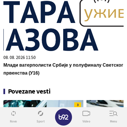
08. 08. 2026 11:50
Млади ватерполисти Србије у полуфиналу Светског
првенства (У16)
Povezane vesti
3
✕
Novo
Sport
Video
Menu