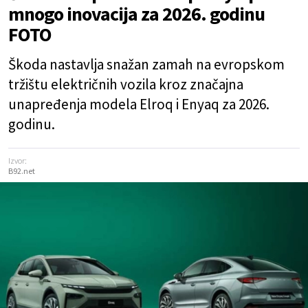
mnogo inovacija za 2026. godinu
FOTO
Škoda nastavlja snažan zamah na evropskom
tržištu električnih vozila kroz značajna
unapređenja modela Elroq i Enyaq za 2026.
godinu.
Izvor:
B92.net