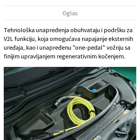
Tehnološka unapređenja obuhvataju i podršku za
V2L funkciju, koja omogućava napajanje eksternih
uređaja, kao i unapređenu "one-pedal" vožnju sa
finijim upravljanjem regenerativnim kočenjem.