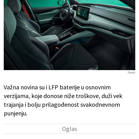
Škoda
Važna novina su i LFP baterije u osnovnim
verzijama, koje donose niže troškove, duži vek
trajanja i bolju prilagođenost svakodnevnom
punjenju.