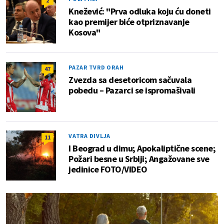
2
Knežević: "Prva odluka koju ću doneti
kao premijer biće otpriznavanje
Kosova"
PAZAR TVRD ORAH
47
Zvezda sa desetoricom sačuvala
pobedu – Pazarci se ispromašivali
VATRA DIVLJA
11
I Beograd u dimu; Apokaliptične scene;
Požari besne u Srbiji; Angažovane sve
jedinice FOTO/VIDEO