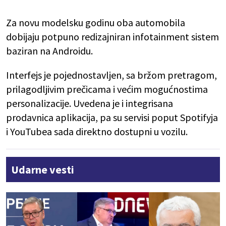
Za novu modelsku godinu oba automobila
dobijaju potpuno redizajniran infotainment sistem
baziran na Androidu.
Interfejs je pojednostavljen, sa bržom pretragom,
prilagodljivim prečicama i većim mogućnostima
personalizacije. Uvedena je i integrisana
prodavnica aplikacija, pa su servisi poput Spotifyja
i YouTubea sada direktno dostupni u vozilu.
Udarne vesti