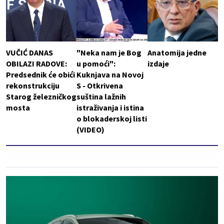
VUČIĆ DANAS
"Neka nam je Bog
Anatomija jedne
OBILAZI RADOVE:
u pomoći":
izdaje
Predsednik će obići
Kuknjava na Novoj
rekonstrukciju
S - Otkrivena
Starog železničkog
suština lažnih
mosta
istraživanja i istina
o blokaderskoj listi
(VIDEO)