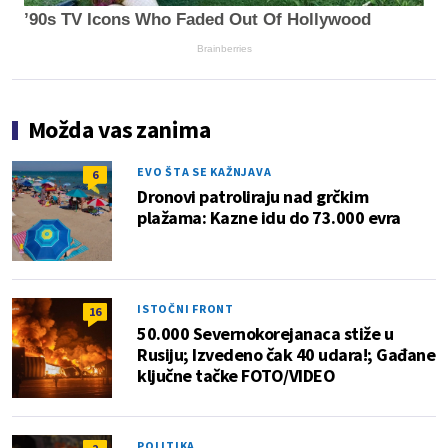
’90s TV Icons Who Faded Out Of Hollywood
Brainberries
Možda vas zanima
EVO ŠTA SE KAŽNJAVA
6
Dronovi patroliraju nad grčkim
plažama: Kazne idu do 73.000 evra
ISTOČNI FRONT
16
50.000 Severnokorejanaca stiže u
Rusiju; Izvedeno čak 40 udara!; Gađane
ključne tačke FOTO/VIDEO
POLITIKA