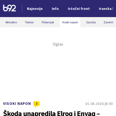
Najnovije
Info
Istočni front
Iranska kr
Nova vest
Aktuelno
Testovi
Polovnjak
Visoki napon
Garaža
Zanimljiv
VISOKI NAPON
01.04.2026.
8:00
2
Škoda unapredila Elroq i Enyaq –