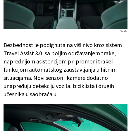
Škoda
Bezbednost je podignuta na viši nivo kroz sistem
Travel Assist 3.0, sa boljim održavanjem trake,
naprednijom asistencijom pri promeni trake i
funkcijom automatskog zaustavljanja u hitnim
situacijama. Novi senzori i kamere dodatno
unapređuju detekciju vozila, biciklista i drugih
učesnika u saobraćaju.