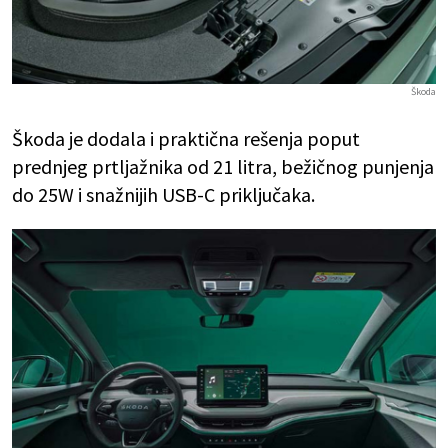
Škoda
Škoda je dodala i praktična rešenja poput
prednjeg prtljažnika od 21 litra, bežičnog punjenja
do 25W i snažnijih USB-C priključaka.