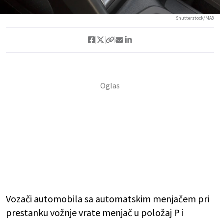
Shutterstock/MA8
Vozači automobila sa automatskim menjačem pri
prestanku vožnje vrate menjač u položaj P i