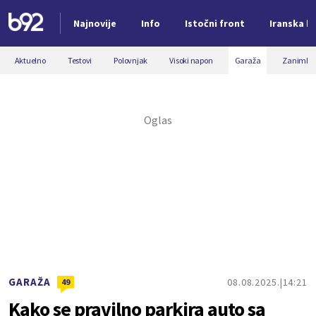
Najnovije
Info
Istočni front
Iranska kr
Nova vest
Aktuelno
Testovi
Polovnjak
Visoki napon
Garaža
Zanimljiv
GARAŽA
08.08.2025.
14:21
49
Kako se pravilno parkira auto sa