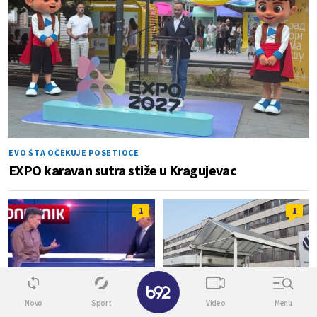
EVO ŠTA OČEKUJE POSETIOCE
EXPO karavan sutra stiže u Kragujevac
1
1
✕
Novo
Sport
Video
Menu
SRPSKE FINANSIJE STABILNE
TONU SVE DUBLJE