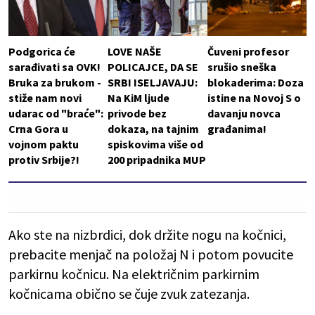
Podgorica će
LOVE NAŠE
Čuveni profesor
sarađivati sa OVK!
POLICAJCE, DA SE
srušio sneška
Bruka za brukom -
SRBI ISELJAVAJU:
blokaderima: Doza
stiže nam novi
Na KiM ljude
istine na Novoj S o
udarac od "braće":
privode bez
davanju novca
Crna Gora u
dokaza, na tajnim
građanima!
vojnom paktu
spiskovima više od
protiv Srbije?!
200 pripadnika MUP
Ako ste na nizbrdici, dok držite nogu na kočnici,
prebacite menjač na položaj N i potom povucite
parkirnu kočnicu. Na električnim parkirnim
kočnicama obično se čuje zvuk zatezanja.