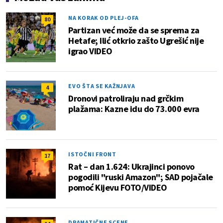
NA KORAK OD PLEJ-OFA
80
Partizan već može da se sprema za
Hetafe; Ilić otkrio zašto Ugrešić nije
igrao VIDEO
EVO ŠTA SE KAŽNJAVA
4
Dronovi patroliraju nad grčkim
plažama: Kazne idu do 73.000 evra
ISTOČNI FRONT
17
Rat – dan 1.624: Ukrajinci ponovo
pogodili "ruski Amazon"; SAD pojačale
pomoć Kijevu FOTO/VIDEO
DRAMATIČNE SCENE