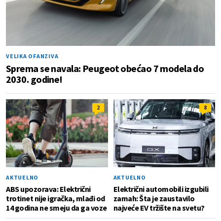
VELIKA OFANZIVA
Sprema se navala: Peugeot obećao 7 modela do
2030. godine!
2
8
AKTUELNO
AKTUELNO
ABS upozorava: Električni
Električni automobili izgubili
trotinet nije igračka, mlađi od
zamah: Šta je zaustavilo
14 godina ne smeju da ga voze
najveće EV tržište na svetu?