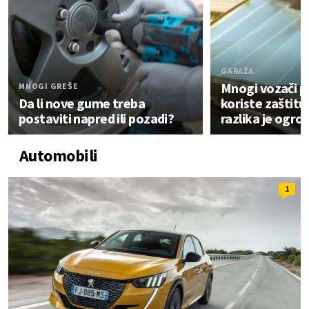
GARAŽA
Mnogi vozači 
MNOGI GREŠE
Da li nove gume treba
koriste zaštitu
postaviti napred ili pozadi?
razlika je ogr
Automobili
1