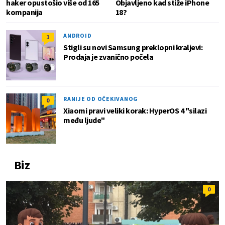
haker opustošio više od 165
Objavljeno kad stiže iPhone
kompanija
18?
ANDROID
1
Stigli su novi Samsung preklopni kraljevi:
Prodaja je zvanično počela
RANIJE OD OČEKIVANOG
0
Xiaomi pravi veliki korak: HyperOS 4 "silazi
među ljude"
Biz
0