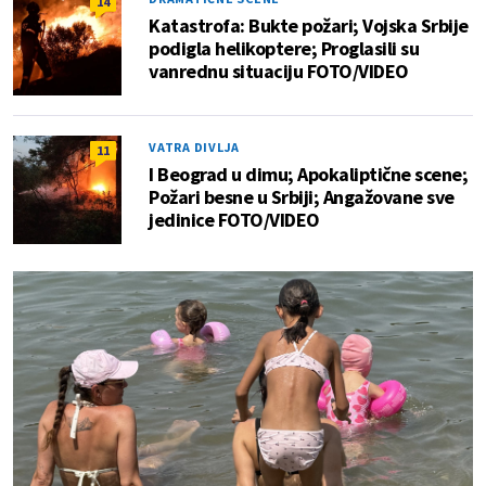
14
Katastrofa: Bukte požari; Vojska Srbije
podigla helikoptere; Proglasili su
vanrednu situaciju FOTO/VIDEO
VATRA DIVLJA
11
I Beograd u dimu; Apokaliptične scene;
Požari besne u Srbiji; Angažovane sve
jedinice FOTO/VIDEO