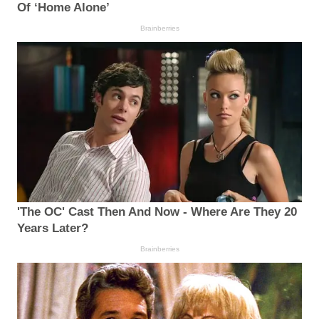
Of ‘Home Alone’
Brainberries
'The OC' Cast Then And Now - Where Are They 20
Years Later?
Brainberries