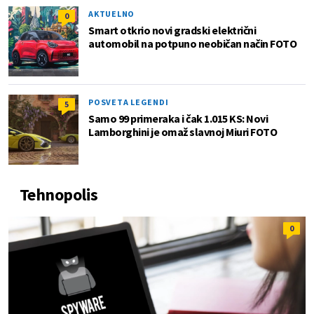
AKTUELNO
0
Smart otkrio novi gradski električni
automobil na potpuno neobičan način FOTO
POSVETA LEGENDI
5
Samo 99 primeraka i čak 1.015 KS: Novi
Lamborghini je omaž slavnoj Miuri FOTO
Tehnopolis
0