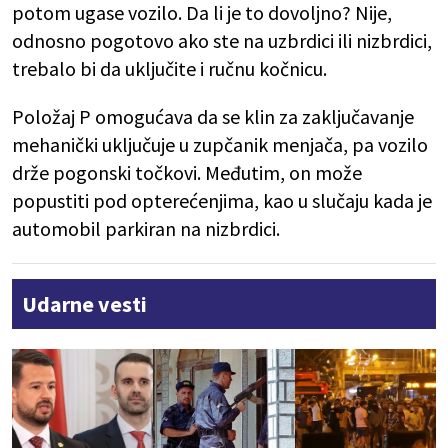
potom ugase vozilo. Da li je to dovoljno? Nije,
odnosno pogotovo ako ste na uzbrdici ili nizbrdici,
trebalo bi da uključite i ručnu kočnicu.
Položaj P omogućava da se klin za zaključavanje
mehanički uključuje u zupčanik menjača, pa vozilo
drže pogonski točkovi. Međutim, on može
popustiti pod opterećenjima, kao u slučaju kada je
automobil parkiran na nizbrdici.
Udarne vesti