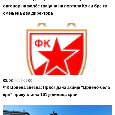
одговор на жалбе грађана на порталу Ко си бре ти,
смењена два директора
08. 08. 2026 09:00
ФК Црвена звезда: Првог дана акције "Црвено-бела
крв" прикупљена 161 јединица крви