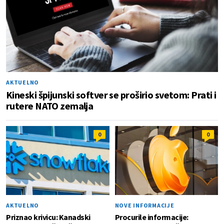
AKTUELNO
Kineski špijunski softver se proširio svetom: Prati i
rutere NATO zemalja
0
0
AKTUELNO
NOVE INFORMACIJE
Priznao krivicu: Kanadski
Procurile informacije: