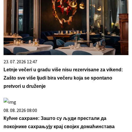
23. 07. 2026 12:47
Letnje večeri u gradu više nisu rezervisane za vikend:
Zašto sve više ljudi bira večeru koja se spontano
pretvori u druženje
08. 08. 2026 08:00
Кућне сахране: Зашто су људи престали да
покојнике сахрањују крај својих домаћинстава