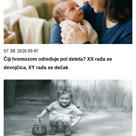
07. 08. 2026 09:47
Čiji hromozom određuje pol deteta? XX rađa se
devojčica, XY rađa se dečak