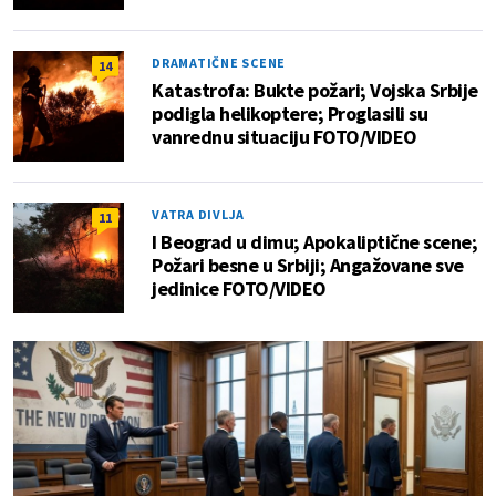
DRAMATIČNE SCENE
14
Katastrofa: Bukte požari; Vojska Srbije
podigla helikoptere; Proglasili su
vanrednu situaciju FOTO/VIDEO
VATRA DIVLJA
11
I Beograd u dimu; Apokaliptične scene;
Požari besne u Srbiji; Angažovane sve
jedinice FOTO/VIDEO