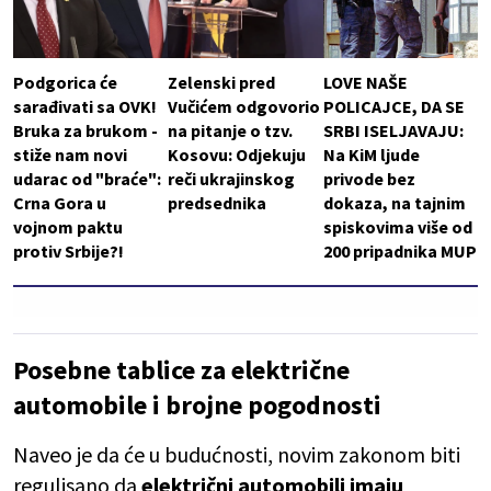
Podgorica će
Zelenski pred
LOVE NAŠE
sarađivati sa OVK!
Vučićem odgovorio
POLICAJCE, DA SE
Bruka za brukom -
na pitanje o tzv.
SRBI ISELJAVAJU:
stiže nam novi
Kosovu: Odjekuju
Na KiM ljude
udarac od "braće":
reči ukrajinskog
privode bez
Crna Gora u
predsednika
dokaza, na tajnim
vojnom paktu
spiskovima više od
protiv Srbije?!
200 pripadnika MUP
Posebne tablice za električne
automobile i brojne pogodnosti
Naveo je da će u budućnosti, novim zakonom biti
regulisano da
električni automobili imaju