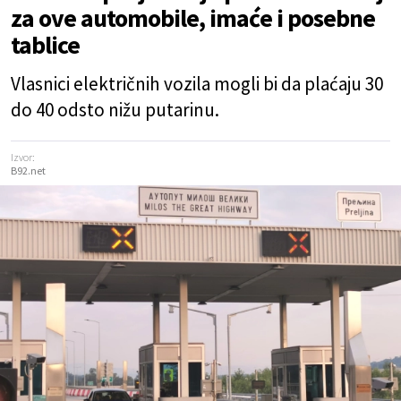
za ove automobile, imaće i posebne
tablice
Vlasnici električnih vozila mogli bi da plaćaju 30
do 40 odsto nižu putarinu.
Izvor:
B92.net