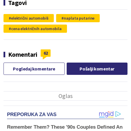
Tagovi
električni automobili
naplata putarine
cena električnih automobila
62
Komentari
Pogledaj komentare
Pošalji komentar
PREPORUKA ZA VAS
Remember Them? These '90s Couples Defined An