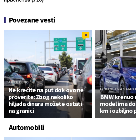
Povezane vesti
0
AKTUELNO
Ne krećite na put dok ovo ne
IZ MINHENA SAMO EV
proverite: Zbog nekoliko
BMW krenuo u n
hiljada dinara možete ostati
model ima dom
na granici
km i ozbiljno p
Automobili