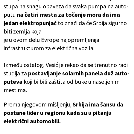
stupa na snagu obaveza da svaka pumpa na auto-
putu
na četiri mesta za točenje mora da ima
jedan elektropunjač
to znači da će Srbija sigurno
biti zemlja koja
je u ovom delu Evrope najopremljenija
infrastrukturom za električna vozila.
Između ostalog, Vesić je rekao da se trenutno radi
studija za
postavljanje solarnih panela duž auto-
puteva
koji bi bili zaštita od buke u naseljenim
mestima.
Prema njegovom mišljenju,
Srbija ima šansu da
postane lider u regionu kada su u pitanju
električni automobili.