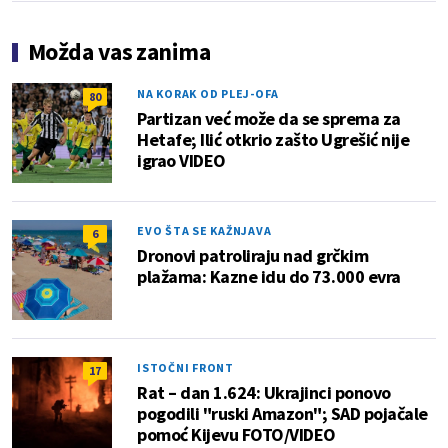
Možda vas zanima
NA KORAK OD PLEJ-OFA
80
Partizan već može da se sprema za
Hetafe; Ilić otkrio zašto Ugrešić nije
igrao VIDEO
EVO ŠTA SE KAŽNJAVA
6
Dronovi patroliraju nad grčkim
plažama: Kazne idu do 73.000 evra
ISTOČNI FRONT
17
Rat – dan 1.624: Ukrajinci ponovo
pogodili "ruski Amazon"; SAD pojačale
pomoć Kijevu FOTO/VIDEO