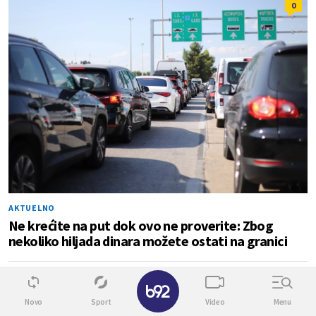
0
AKTUELNO
Ne krećite na put dok ovo ne proverite: Zbog
nekoliko hiljada dinara možete ostati na granici
✕
0
10
Novo
Sport
Video
Menu