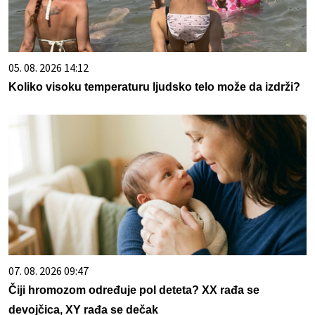
05. 08. 2026 14:12
Koliko visoku temperaturu ljudsko telo može da izdrži?
07. 08. 2026 09:47
Čiji hromozom određuje pol deteta? XX rađa se
devojčica, XY rađa se dečak