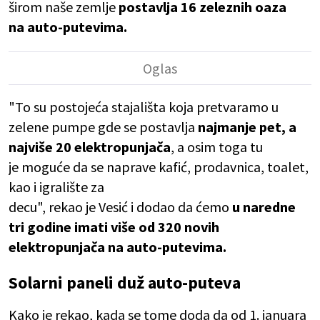
širom naše zemlje
postavlja 16 zeleznih oaza
na auto-putevima.
"To su postojeća stajališta koja pretvaramo u
zelene pumpe gde se postavlja
najmanje pet, a
najviše 20 elektropunjača
, a osim toga tu
je moguće da se naprave kafić, prodavnica, toalet,
kao i igralište za
decu", rekao je Vesić i dodao da ćemo
u naredne
tri godine imati više od 320 novih
elektropunjača na auto-putevima.
Solarni paneli duž auto-puteva
Kako je rekao, kada se tome doda da od 1. januara