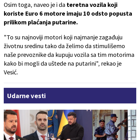
Osim toga, naveo je i da
teretna vozila koji
koriste Euro 6 motore imaju 10 odsto popusta
prilikom plaćanja putarine.
"To su najnoviji motori koji najmanje zagađuju
životnu sredinu tako da želimo da stimulišemo
naše prevoznike da kupuju vozila sa tim motorima
kako bi mogli da uštede na putarini", rekao je
Vesić.
Udarne vesti