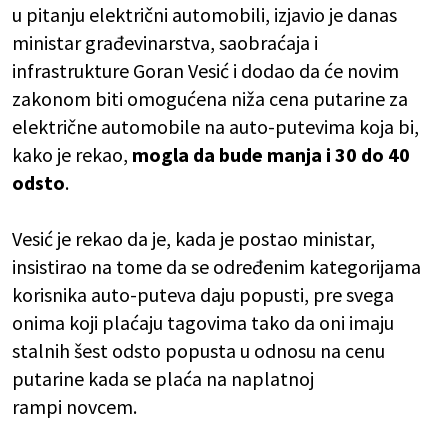
u pitanju električni automobili, izjavio je danas
ministar građevinarstva, saobraćaja i
infrastrukture Goran Vesić i dodao da će novim
zakonom biti omogućena niža cena putarine za
električne automobile na auto-putevima koja bi,
kako je rekao,
mogla da bude manja i 30 do 40
odsto
.
Vesić je rekao da je, kada je postao ministar,
insistirao na tome da se određenim kategorijama
korisnika auto-puteva daju popusti, pre svega
onima koji plaćaju tagovima tako da oni imaju
stalnih šest odsto popusta u odnosu na cenu
putarine kada se plaća na naplatnoj
rampi novcem.