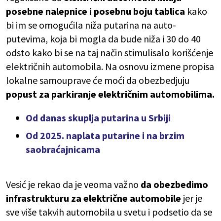
posebne nalepnice i posebnu boju tablica
kako
bi im se omogućila niža putarina na auto-
putevima, koja bi mogla da bude niža i 30 do 40
odsto kako bi se na taj način stimulisalo korišćenje
električnih automobila. Na osnovu izmene propisa
lokalne samouprave će moći da obezbedjuju
popust za parkiranje električnim automobilima.
Od danas skuplja putarina u Srbiji
Od 2025. naplata putarine i na brzim
saobraćajnicama
Vesić je rekao da je veoma važno
da obezbedimo
infrastrukturu za električne automobile
jer je
sve više takvih automobila u svetu i podsetio da se