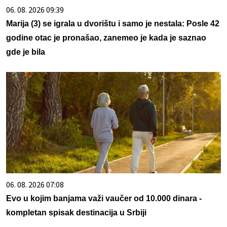
06. 08. 2026 09:39
Marija (3) se igrala u dvorištu i samo je nestala: Posle 42
godine otac je pronašao, zanemeo je kada je saznao
gde je bila
06. 08. 2026 07:08
Evo u kojim banjama važi vaučer od 10.000 dinara -
kompletan spisak destinacija u Srbiji