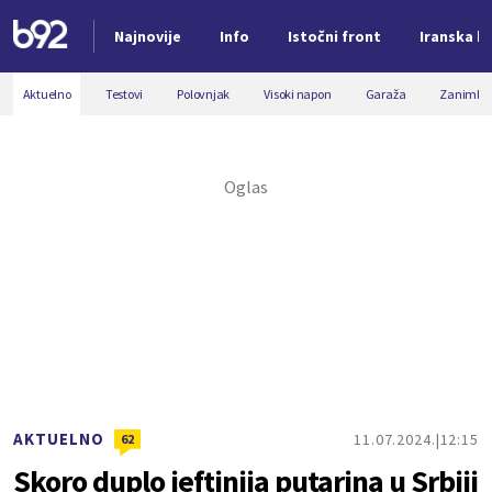
Najnovije
Info
Istočni front
Iranska kr
Nova vest
Aktuelno
Testovi
Polovnjak
Visoki napon
Garaža
Zanimljiv
AKTUELNO
11.07.2024.
12:15
62
Skoro duplo jeftinija putarina u Srbiji