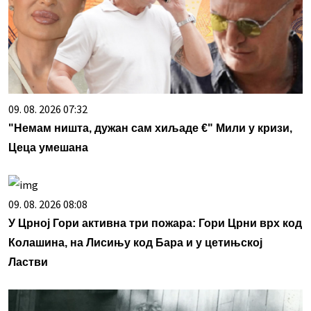
09. 08. 2026 07:32
"Немам ништа, дужан сам хиљаде €" Мили у кризи,
Цеца умешана
09. 08. 2026 08:08
У Црној Гори активна три пожара: Гори Црни врх код
Колашина, на Лисињу код Бара и у цетињској
Ластви