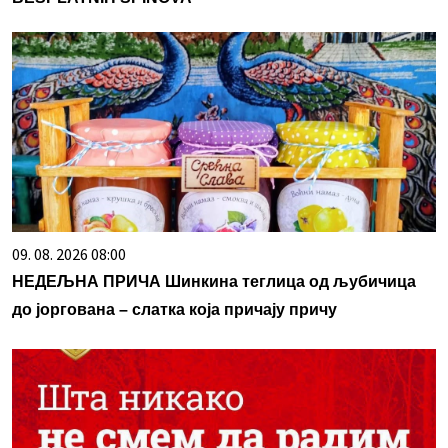
09. 08. 2026 08:00
НЕДЕЉНА ПРИЧА Шинкина теглица од љубичица
до јоргована – слатка која причају причу