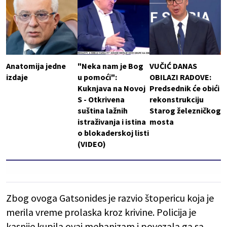
Anatomija jedne
"Neka nam je Bog
VUČIĆ DANAS
izdaje
u pomoći":
OBILAZI RADOVE:
Kuknjava na Novoj
Predsednik će obići
S - Otkrivena
rekonstrukciju
suština lažnih
Starog železničkog
istraživanja i istina
mosta
o blokaderskoj listi
(VIDEO)
Zbog ovoga Gatsonides je razvio štopericu koja je
merila vreme prolaska kroz krivine. Policija je
kasnije kupila ovaj mehanizam i povezala ga sa