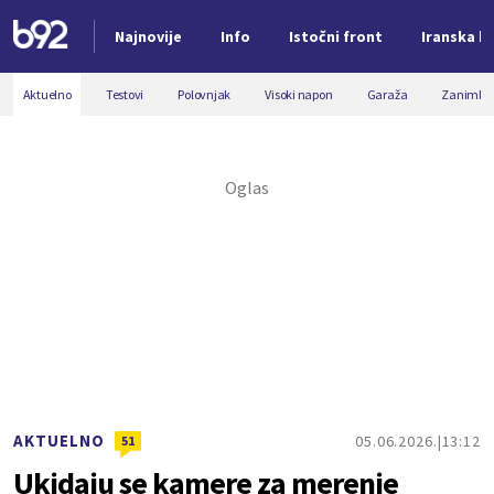
Najnovije
Info
Istočni front
Iranska kr
Nova vest
Aktuelno
Testovi
Polovnjak
Visoki napon
Garaža
Zanimljiv
AKTUELNO
05.06.2026.
13:12
51
Ukidaju se kamere za merenje