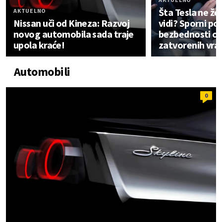
Šta Tesla ne žel
AKTUELNO
Nissan uči od Kineza: Razvoj
vidi? Sporni po
novog automobila sada traje
bezbednosti os
upola kraće!
zatvorenih vra
Automobili
0