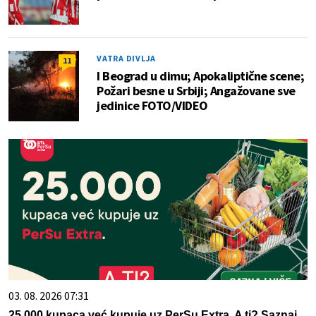
VATRA DIVLJA
11
I Beograd u dimu; Apokaliptične scene;
Požari besne u Srbiji; Angažovane sve
jedinice FOTO/VIDEO
03. 08. 2026 07:31
25.000 kupaca već kupuje uz PerSu Extra. A ti? Saznaj