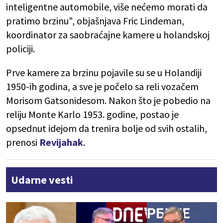
inteligentne automobile, više nećemo morati da
pratimo brzinu", objašnjava Fric Lindeman,
koordinator za saobraćajne kamere u holandskoj
policiji.
Prve kamere za brzinu pojavile su se u Holandiji
1950-ih godina, a sve je počelo sa reli vozačem
Morisom Gatsonidesom. Nakon što je pobedio na
reliju Monte Karlo 1953. godine, postao je
opsednut idejom da trenira bolje od svih ostalih,
prenosi
Revijahak
.
Udarne vesti