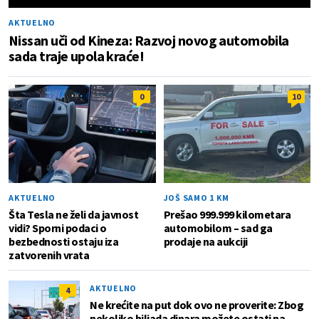
AKTUELNO
Nissan uči od Kineza: Razvoj novog automobila
sada traje upola kraće!
0
10
AKTUELNO
JOŠ SAMO 1 KM
Šta Tesla ne želi da javnost
Prešao 999.999 kilometara
vidi? Sporni podaci o
automobilom – sad ga
bezbednosti ostaju iza
prodaje na aukciji
zatvorenih vrata
AKTUELNO
4
Ne krećite na put dok ovo ne proverite: Zbog
nekoliko hiljada dinara možete ostati na