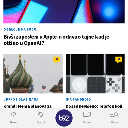
OBRAČUN NA SUDU
Bivši zaposleni u Apple-u odavao tajne kad je
otišao u OpenAI?
0
0
UPRKOS GLASINAMA
IMA I ANDROID
Kremlj: Nema planova za
Dosad neviđeno: Telefon koji
zabranu društvenih mreža
menja tastuturu po vašim
✕
potrebama FOTO
Novo
Sport
Video
Menu