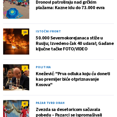
Dronovi patroliraju nad grčkim
plažama: Kazne idu do 73.000 evra
ISTOČNI FRONT
16
50.000 Severnokorejanaca stiže u
Rusiju; Izvedeno čak 40 udara!; Gađane
ključne tačke FOTO/VIDEO
POLITIKA
2
Knežević: "Prva odluka koju ću doneti
kao premijer biće otpriznavanje
Kosova"
PAZAR TVRD ORAH
47
Zvezda sa desetoricom sačuvala
pobedu – Pazarci se ispromašivali