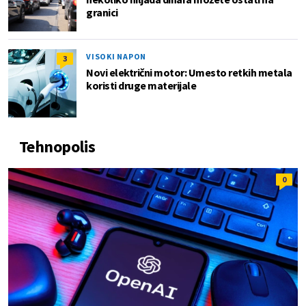
granici
VISOKI NAPON
3
Novi električni motor: Umesto retkih metala
koristi druge materijale
Tehnopolis
0