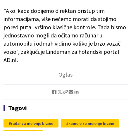
"Ako ikada dobijemo direktan pristup tim
informacijama, više nećemo morati da stojimo
pored puta i vršimo klasične kontrole. Tada bismo
jednostavno mogli da očitamo računar u
automobilu i odmah vidimo koliko je brzo vozač
vozio", zaključuje Lindeman za holandski portal
AD.nl.
Tagovi
radar za merenje brzine
kamere za merenje brzine