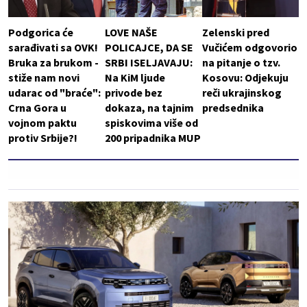
Podgorica će
LOVE NAŠE
Zelenski pred
sarađivati sa OVK!
POLICAJCE, DA SE
Vučićem odgovorio
Bruka za brukom -
SRBI ISELJAVAJU:
na pitanje o tzv.
stiže nam novi
Na KiM ljude
Kosovu: Odjekuju
udarac od "braće":
privode bez
reči ukrajinskog
Crna Gora u
dokaza, na tajnim
predsednika
vojnom paktu
spiskovima više od
protiv Srbije?!
200 pripadnika MUP