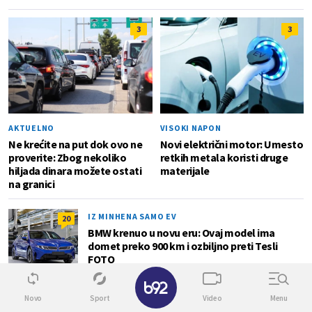
3
3
AKTUELNO
VISOKI NAPON
Ne krećite na put dok ovo ne
Novi električni motor: Umesto
proverite: Zbog nekoliko
retkih metala koristi druge
hiljada dinara možete ostati
materijale
na granici
IZ MINHENA SAMO EV
20
BMW krenuo u novu eru: Ovaj model ima
domet preko 900 km i ozbiljno preti Tesli
FOTO
✕
Novo
Sport
Video
Menu
VELIKA OFANZIVA
4