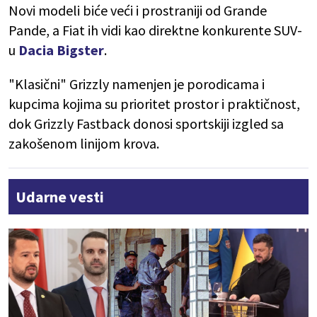
Novi modeli biće veći i prostraniji od Grande
Pande, a Fiat ih vidi kao direktne konkurente SUV-
u
Dacia Bigster
.
"Klasični" Grizzly namenjen je porodicama i
kupcima kojima su prioritet prostor i praktičnost,
dok Grizzly Fastback donosi sportskiji izgled sa
zakošenom linijom krova.
Udarne vesti