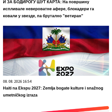
И ЗА БОДИРОГУ ШУТ КАРТА: На површину
испливале невероватне афере, блокадери га
ковали у звезде, па брутално "ветиран"
08. 08. 2026 16:54
Haiti na Ekspu 2027: Zemlja bogate kulture i snažnog
umetničkog izraza