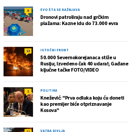
EVO ŠTA SE KAŽNJAVA
6
Dronovi patroliraju nad grčkim
plažama: Kazne idu do 73.000 evra
ISTOČNI FRONT
13
50.000 Severnokorejanaca stiže u
Rusiju; Izvedeno čak 40 udara!; Gađane
ključne tačke FOTO/VIDEO
POLITIKA
2
Knežević: "Prva odluka koju ću doneti
kao premijer biće otpriznavanje
Kosova"
VATRA DIVLJA
11