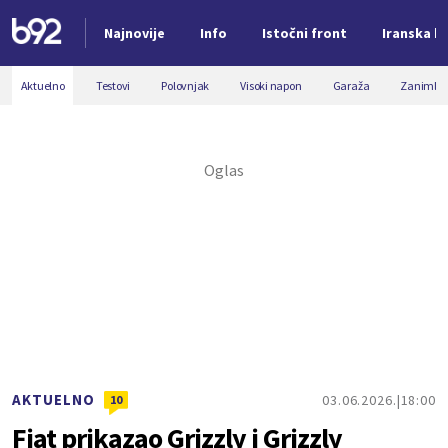
Najnovije
Info
Istočni front
Iranska kr
Nova vest
Aktuelno
Testovi
Polovnjak
Visoki napon
Garaža
Zanimljiv
AKTUELNO
03.06.2026.
18:00
10
Fiat prikazao Grizzly i Grizzly