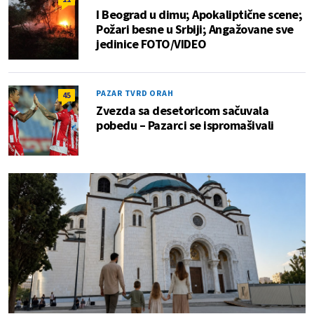
I Beograd u dimu; Apokaliptične scene;
Požari besne u Srbiji; Angažovane sve
jedinice FOTO/VIDEO
PAZAR TVRD ORAH
45
Zvezda sa desetoricom sačuvala
pobedu – Pazarci se ispromašivali