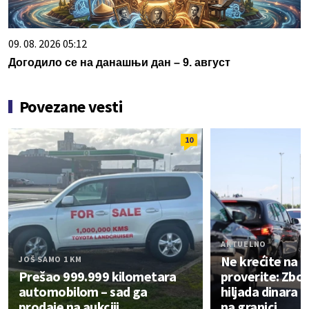
09. 08. 2026 05:12
Догодило се на данашњи дан – 9. август
Povezane vesti
10
AKTUELNO
Ne krećite na 
JOŠ SAMO 1 KM
Prešao 999.999 kilometara
proverite: Zbo
automobilom – sad ga
hiljada dinara 
prodaje na aukciji
na granici