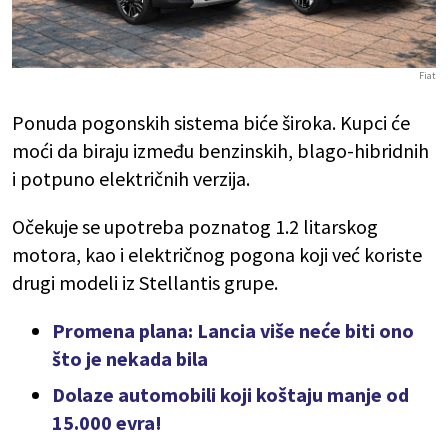
Fiat
Ponuda pogonskih sistema biće široka. Kupci će
moći da biraju između benzinskih, blago-hibridnih
i potpuno električnih verzija.
Očekuje se upotreba poznatog 1.2 litarskog
motora, kao i električnog pogona koji već koriste
drugi modeli iz Stellantis grupe.
Promena plana: Lancia više neće biti ono
što je nekada bila
Dolaze automobili koji koštaju manje od
15.000 evra!