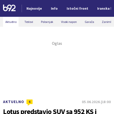
Najnovije
Info
Istočni front
Iranska kr
Nova vest
Aktuelno
Testovi
Polovnjak
Visoki napon
Garaža
Zanimljiv
AKTUELNO
05.06.2026.
18:00
6
Lotus predstavio SUV sa 952 KS i