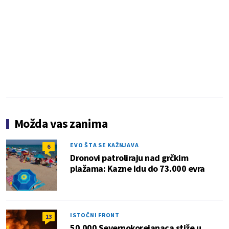
Možda vas zanima
EVO ŠTA SE KAŽNJAVA
6
Dronovi patroliraju nad grčkim
plažama: Kazne idu do 73.000 evra
ISTOČNI FRONT
13
50.000 Severnokorejanaca stiže u