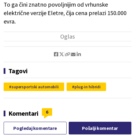
To ga čini znatno povoljnijim od vrhunske
električne verzije Eletre, čija cena prelazi 150.000
evra.
Tagovi
supersportski automobili
plug-in hibridi
6
Komentari
Pogledaj komentare
Pošalji komentar