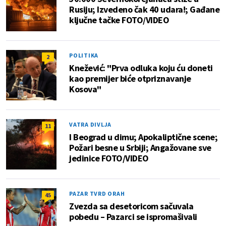
Rusiju; Izvedeno čak 40 udara!; Gađane
ključne tačke FOTO/VIDEO
POLITIKA
2
Knežević: "Prva odluka koju ću doneti
kao premijer biće otpriznavanje
Kosova"
VATRA DIVLJA
11
I Beograd u dimu; Apokaliptične scene;
Požari besne u Srbiji; Angažovane sve
jedinice FOTO/VIDEO
PAZAR TVRD ORAH
45
Zvezda sa desetoricom sačuvala
pobedu – Pazarci se ispromašivali