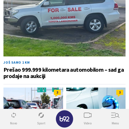
JOŠ SAMO 1 KM
Prešao 999.999 kilometara automobilom – sad ga
prodaje na aukciji
3
3
✕
Novo
Sport
Video
Menu