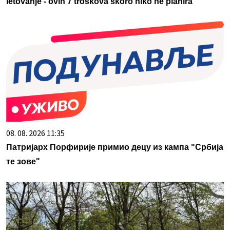
letovanje - ovih 7 troškova skoro niko ne planira
08. 08. 2026 11:35
Патријарх Порфирије примио децу из кампа "Србија
те зове"