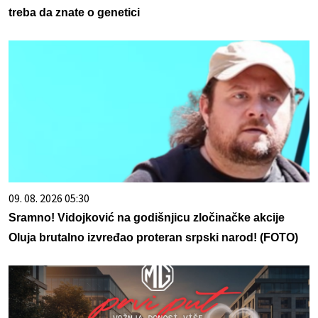
treba da znate o genetici
09. 08. 2026 05:30
Sramno! Vidojković na godišnjicu zločinačke akcije
Oluja brutalno izvređao proteran srpski narod! (FOTO)