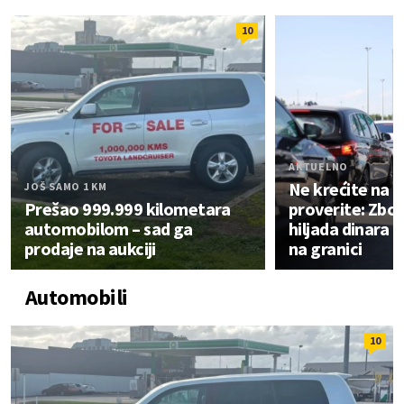
10
AKTUELNO
Ne krećite na 
JOŠ SAMO 1 KM
Prešao 999.999 kilometara
proverite: Zbo
automobilom – sad ga
hiljada dinara 
prodaje na aukciji
na granici
Automobili
10