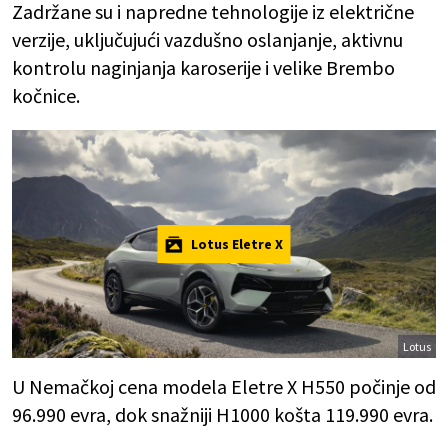
Zadržane su i napredne tehnologije iz električne
verzije, uključujući vazdušno oslanjanje, aktivnu
kontrolu naginjanja karoserije i velike Brembo
kočnice.
Lotus Eletre X
Lotus
U Nemačkoj cena modela Eletre X H550 počinje od
96.990 evra, dok snažniji H1000 košta 119.990 evra.