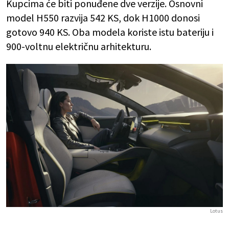
Kupcima će biti ponuđene dve verzije. Osnovni
model H550 razvija 542 KS, dok H1000 donosi
gotovo 940 KS. Oba modela koriste istu bateriju i
900-voltnu električnu arhitekturu.
Lotus