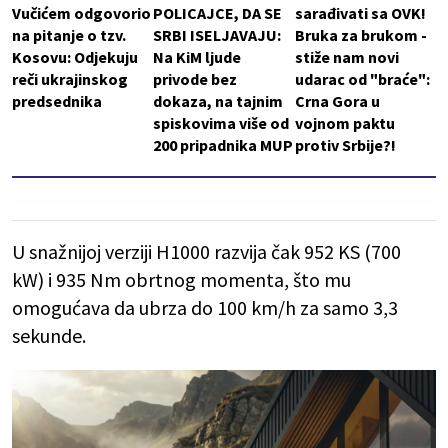
Vučićem odgovorio
POLICAJCE, DA SE
sarađivati sa OVK!
na pitanje o tzv.
SRBI ISELJAVAJU:
Bruka za brukom -
Kosovu: Odjekuju
Na KiM ljude
stiže nam novi
reči ukrajinskog
privode bez
udarac od "braće":
predsednika
dokaza, na tajnim
Crna Gora u
spiskovima više od
vojnom paktu
200 pripadnika MUP
protiv Srbije?!
U snažnijoj verziji H1000 razvija čak 952 KS (700
kW) i 935 Nm obrtnog momenta, što mu
omogućava da ubrza do 100 km/h za samo 3,3
sekunde.