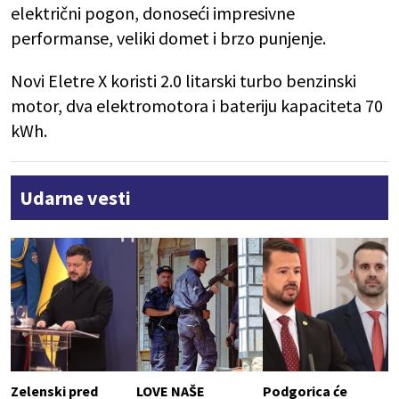
električni pogon, donoseći impresivne
performanse, veliki domet i brzo punjenje.
Novi Eletre X koristi 2.0 litarski turbo benzinski
motor, dva elektromotora i bateriju kapaciteta 70
kWh.
Udarne vesti
Zelenski pred
LOVE NAŠE
Podgorica će