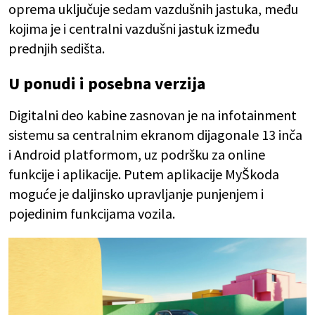
oprema uključuje sedam vazdušnih jastuka, među
kojima je i centralni vazdušni jastuk između
prednjih sedišta.
U ponudi i posebna verzija
Digitalni deo kabine zasnovan je na infotainment
sistemu sa centralnim ekranom dijagonale 13 inča
i Android platformom, uz podršku za online
funkcije i aplikacije. Putem aplikacije MyŠkoda
moguće je daljinsko upravljanje punjenjem i
pojedinim funkcijama vozila.