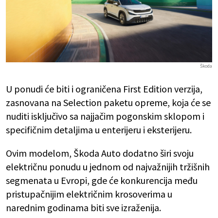
Škoda
U ponudi će biti i ograničena First Edition verzija,
zasnovana na Selection paketu opreme, koja će se
nuditi isključivo sa najjačim pogonskim sklopom i
specifičnim detaljima u enterijeru i eksterijeru.
Ovim modelom, Škoda Auto dodatno širi svoju
električnu ponudu u jednom od najvažnijih tržišnih
segmenata u Evropi, gde će konkurencija među
pristupačnijim električnim krosoverima u
narednim godinama biti sve izraženija.