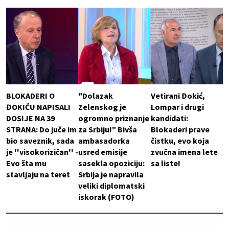
BLOKADERI O
"Dolazak
Vetirani Đokić,
ĐOKIĆU NAPISALI
Zelenskog je
Lompar i drugi
DOSIJE NA 39
ogromno priznanje
kandidati:
STRANA: Do juče im
za Srbiju!" Bivša
Blokaderi prave
bio saveznik, sada
ambasadorka
čistku, evo koja
je ''visokorizičan'' -
usred emisije
zvučna imena lete
Evo šta mu
sasekla opoziciju:
sa liste!
stavljaju na teret
Srbija je napravila
veliki diplomatski
iskorak (FOTO)