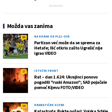
Brainberries
Možda vas zanima
NA KORAK OD PLEJ-OFA
80
Partizan već može da se sprema za
Hetafe; Ilić otkrio zašto Ugrešić nije
igrao VIDEO
ISTOČNI FRONT
17
Rat – dan 1.624: Ukrajinci ponovo
pogodili "ruski Amazon"; SAD pojačale
pomoć Kijevu FOTO/VIDEO
DRAMATIČNE SCENE
14
Katastrofa: Bukte požari; Vojska Srbije