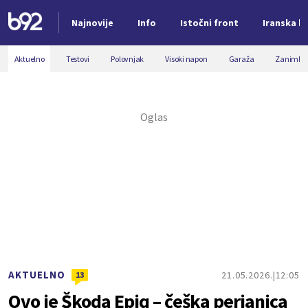
Najnovije
Info
Istočni front
Iranska kr
Nova vest
Aktuelno
Testovi
Polovnjak
Visoki napon
Garaža
Zanimljiv
AKTUELNO
21.05.2026.
12:05
13
Ovo je Škoda Epiq – češka perjanica