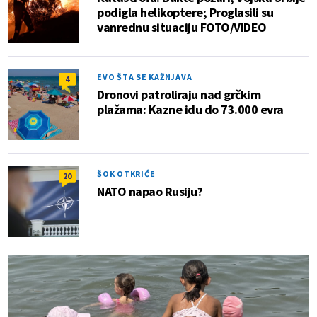
podigla helikoptere; Proglasili su
vanrednu situaciju FOTO/VIDEO
EVO ŠTA SE KAŽNJAVA
4
Dronovi patroliraju nad grčkim
plažama: Kazne idu do 73.000 evra
ŠOK OTKRIĆE
20
NATO napao Rusiju?