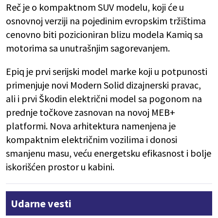
Reč je o kompaktnom SUV modelu, koji će u
osnovnoj verziji na pojedinim evropskim tržištima
cenovno biti pozicioniran blizu modela Kamiq sa
motorima sa unutrašnjim sagorevanjem.
Epiq je prvi serijski model marke koji u potpunosti
primenjuje novi Modern Solid dizajnerski pravac,
ali i prvi Škodin električni model sa pogonom na
prednje točkove zasnovan na novoj MEB+
platformi. Nova arhitektura namenjena je
kompaktnim električnim vozilima i donosi
smanjenu masu, veću energetsku efikasnost i bolje
iskorišćen prostor u kabini.
Udarne vesti