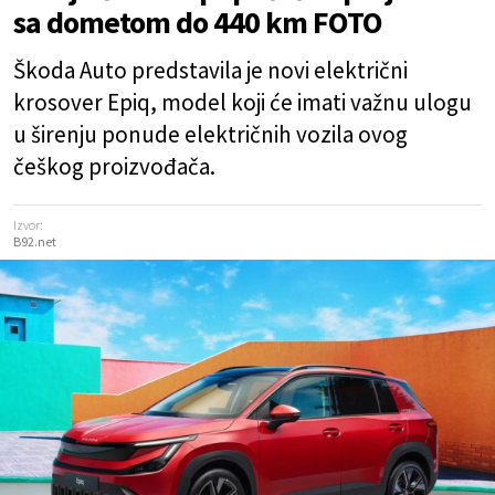
sa dometom do 440 km FOTO
Škoda Auto predstavila je novi električni
krosover Epiq, model koji će imati važnu ulogu
u širenju ponude električnih vozila ovog
češkog proizvođača.
Izvor:
B92.net