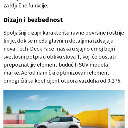
za ključne funkcije.
Dizajn i bezbednost
Spoljašnji dizajn karakterišu ravne površine i oštrije
linije, dok se među glavnim detaljima izdvajaju
nova Tech-Deck Face maska u sjajno crnoj boji i
svetlosni potpis u obliku slova T, koji će postati
prepoznatljiv element budućih SUV modela
marke. Aerodinamički optimizovani elementi
omogućili su koeficijent otpora vazduha od 0,275.