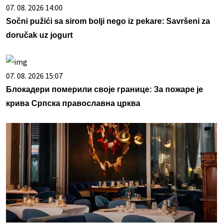
07. 08. 2026 14:00
Sočni pužići sa sirom bolji nego iz pekare: Savršeni za
doručak uz jogurt
07. 08. 2026 15:07
Блокадери померили своје границе: За пожаре је
крива Српска православна црква