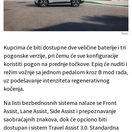
Škoda
Kupcima će biti dostupne dve veličine baterije i tri
pogonske verzije, pri čemu će sve konfiguracije
koristiti pogon na prednje točkove. Epiq će nuditi i
režim vožnje sa jednom pedalom kroz B mod rada,
uz podešavanje intenziteta regenerativnog
kočenja.
Na listi bezbednosnih sistema nalaze se Front
Assist, Lane Assist, Side Assist i prepoznavanje
saobraćajnih znakova, dok će opciono biti
dostupan i sistem Travel Assist 3.0. Standardna