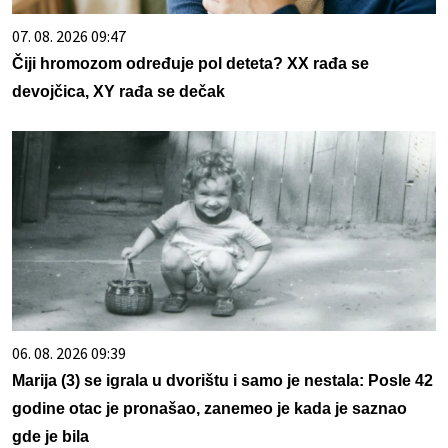
07. 08. 2026 09:47
Čiji hromozom određuje pol deteta? XX rađa se
devojčica, XY rađa se dečak
06. 08. 2026 09:39
Marija (3) se igrala u dvorištu i samo je nestala: Posle 42
godine otac je pronašao, zanemeo je kada je saznao
gde je bila