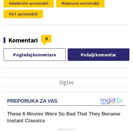
električni automobil
luksuzni automobil
GT automobili
9
Komentari
Pogledaj komentare
Pošalji komentar
PREPORUKA ZA VAS
These 6 Movies Were So Bad That They Became
Instant Classics
Brainberries