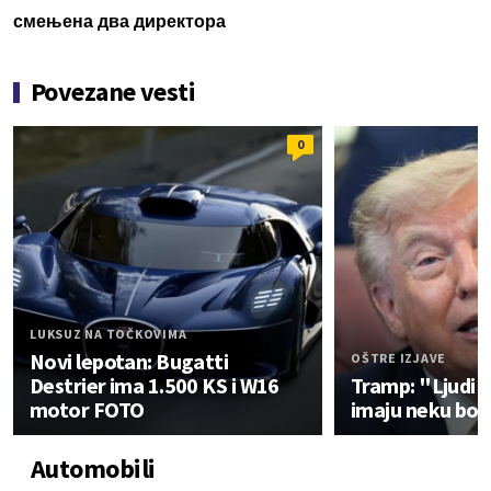
смењена два директора
Povezane vesti
0
LUKSUZ NA TOČKOVIMA
Novi lepotan: Bugatti
OŠTRE IZJAVE
Destrier ima 1.500 KS i W16
Tramp: "Ljudi k
motor FOTO
imaju neku bol
Automobili