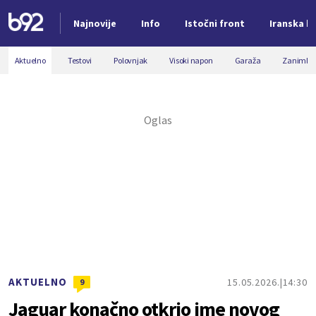
Najnovije
Info
Istočni front
Iranska kr
Nova vest
Aktuelno
Testovi
Polovnjak
Visoki napon
Garaža
Zanimljiv
AKTUELNO
15.05.2026.
14:30
9
Jaguar konačno otkrio ime novog