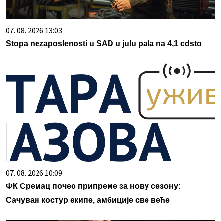
07. 08. 2026 13:03
Stopa nezaposlenosti u SAD u julu pala na 4,1 odsto
07. 08. 2026 10:09
ФК Сремац почео припреме за нову сезону:
Сачуван костур екипе, амбиције све веће