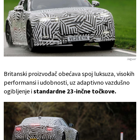
Jaguar
Britanski proizvođač obećava spoj luksuza, visokih
performansi i udobnosti, uz adaptivno vazdušno
ogibljenje i
standardne 23-inčne točkove.