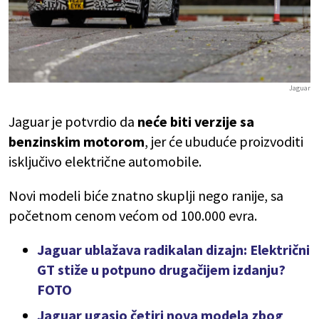
Jaguar
Jaguar je potvrdio da
neće biti verzije sa
benzinskim motorom
, jer će ubuduće proizvoditi
isključivo električne automobile.
Novi modeli biće znatno skuplji nego ranije, sa
početnom cenom većom od 100.000 evra.
Jaguar ublažava radikalan dizajn: Električni
GT stiže u potpuno drugačijem izdanju?
FOTO
Jaguar ugasio četiri nova modela zbog