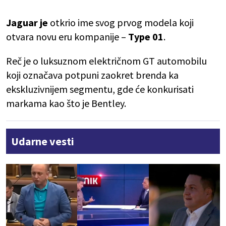
Jaguar je
otkrio ime svog prvog modela koji
otvara novu eru kompanije –
Type 01
.
Reč je o luksuznom električnom GT automobilu
koji označava potpuni zaokret brenda ka
ekskluzivnijem segmentu, gde će konkurisati
markama kao što je Bentley.
Udarne vesti