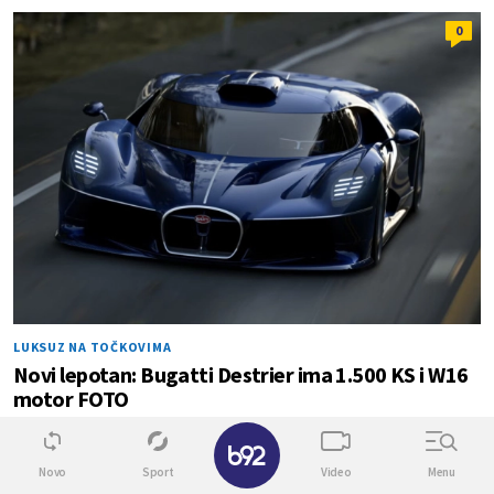
0
LUKSUZ NA TOČKOVIMA
Novi lepotan: Bugatti Destrier ima 1.500 KS i W16
motor FOTO
✕
0
0
Novo
Sport
Video
Menu