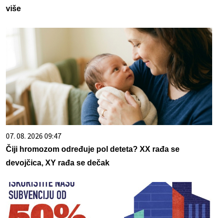
više
07. 08. 2026 09:47
Čiji hromozom određuje pol deteta? XX rađa se
devojčica, XY rađa se dečak