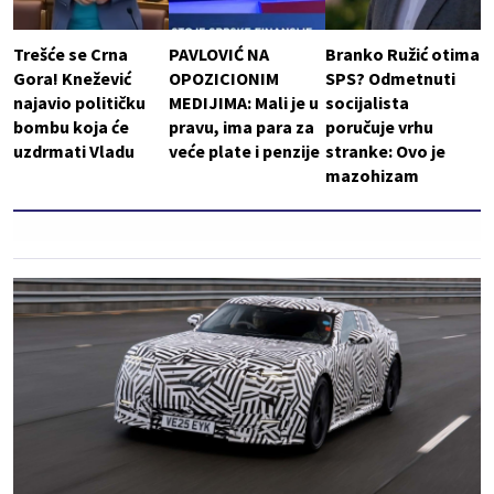
Trešće se Crna
PAVLOVIĆ NA
Branko Ružić otima
Gora! Knežević
OPOZICIONIM
SPS? Odmetnuti
najavio političku
MEDIJIMA: Mali je u
socijalista
bombu koja će
pravu, ima para za
poručuje vrhu
uzdrmati Vladu
veće plate i penzije
stranke: Ovo je
mazohizam