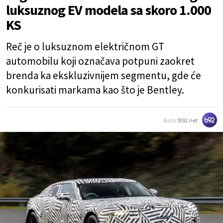
luksuznog EV modela sa skoro 1.000
KS
Reč je o luksuznom električnom GT
automobilu koji označava potpuni zaokret
brenda ka ekskluzivnijem segmentu, gde će
konkurisati markama kao što je Bentley.
Autor:
B92.net