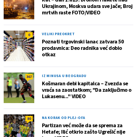
Ukrajinom, Moskva udara sve jače; Broj
mrtvih raste FOTO/VIDEO
VELIKI PREOKRET
0
Poznati trgovinski lanac zatvara 50
prodavnica: Deo radnika već dobio
otkaz
IZ MINUSA U BEOGRADU
367
Košmaran debi kapitalca – Zvezda se
vraća sa zaostatkom; "Da zaključimo o
Lukasenu..." VIDEO
NA KORAK OD PLEJ-OFA
80
Partizan već može da se sprema za
Hetafe; Ilić otkrio zašto Ugrešić nije