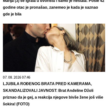
Marija (3) se igrala u dvorištu i samo je nestala: Posle 42
godine otac je pronašao, zanemeo je kada je saznao
gde je bila
07. 08. 2026 07:46
LJUBILA ROĐENOG BRATA PRED KAMERAMA,
SKANDALIZOVALI JAVNOST: Brat Anđeline Džoli
priznao da je gej, a reakcija njegove bivše žene još više
šokira! (FOTO)