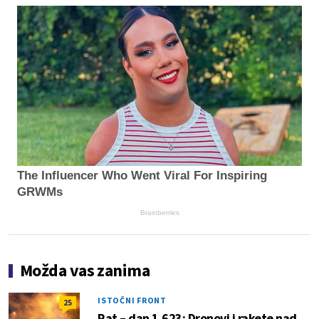
The Influencer Who Went Viral For Inspiring
GRWMs
Brainberries
Možda vas zanima
ISTOČNI FRONT
25
Rat – dan 1.623: Dronovi i rakete nad