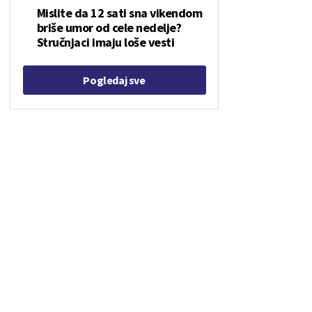
Mislite da 12 sati sna vikendom
briše umor od cele nedelje?
Stručnjaci imaju loše vesti
Pogledaj sve