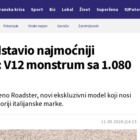
Iranska kriza
Sport
Biz
Lokal
Život
Superžena
92Puto
Polovnjak
Visoki napon
Garaža
Zanimljivosti
stavio najmoćniji
: V12 monstrum sa 1.080
no Roadster, novi ekskluzivni model koji nosi
oriji italijanske marke.
11.05.2026.
14:15