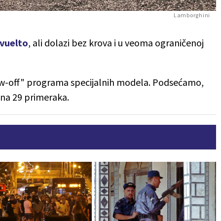
Lamborghini
vuelto
, ali dolazi bez krova i u veoma ograničenoj
ew-off" programa specijalnih modela. Podsećamo,
e na 29 primeraka.