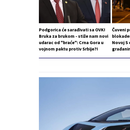
Podgorica će sarađivati sa OVK!
Čuveni p
Bruka za brukom - stiže nam novi
blokader
udarac od "braće": Crna Gora u
Novoj S 
vojnom paktu protiv Srbije?!
građani