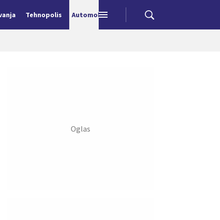
vanja
Tehnopolis
Automobili