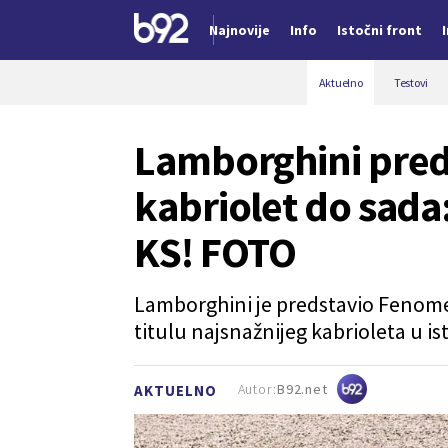
Najnovije
Info
Istočni front
Nova vest
Aktuelno
Testovi
Lamborghini pred
kabriolet do sada
KS! FOTO
Lamborghini je predstavio Fenome
titulu najsnažnijeg kabrioleta u ist
Autor:
B92.net
AKTUELNO