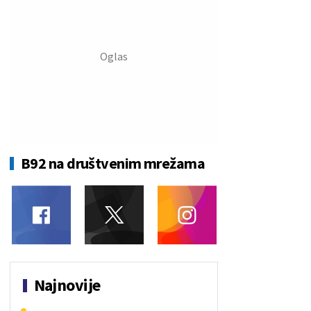
B92 na društvenim mrežama
Najnovije