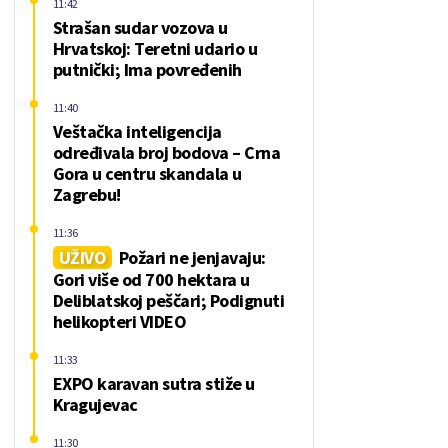
11:42
Strašan sudar vozova u
Hrvatskoj: Teretni udario u
putnički; Ima povređenih
11:40
Veštačka inteligencija
određivala broj bodova – Crna
Gora u centru skandala u
Zagrebu!
11:36
UŽIVO
Požari ne jenjavaju:
Gori više od 700 hektara u
Deliblatskoj peščari; Podignuti
helikopteri VIDEO
11:33
EXPO karavan sutra stiže u
Kragujevac
11:30