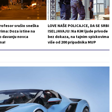
rofesor srušio sneška
LOVE NAŠE POLICAJCE, DA SE SRBI
ima: Doza istine na
ISELJAVAJU: Na KiM ljude privode
o davanju novca
bez dokaza, na tajnim spiskovima
ma!
više od 200 pripadnika MUP