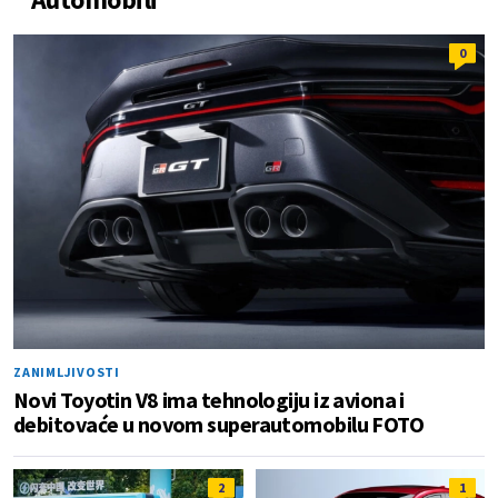
0
ZANIMLJIVOSTI
Novi Toyotin V8 ima tehnologiju iz aviona i
debitovaće u novom superautomobilu FOTO
2
1