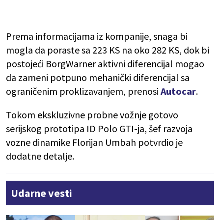
Prema informacijama iz kompanije, snaga bi
mogla da poraste sa 223 KS na oko 282 KS, dok bi
postojeći BorgWarner aktivni diferencijal mogao
da zameni potpuno mehanički diferencijal sa
ograničenim proklizavanjem, prenosi
Autocar
.
Tokom ekskluzivne probne vožnje gotovo
serijskog prototipa ID Polo GTI-ja, šef razvoja
vozne dinamike Florijan Umbah potvrdio je
dodatne detalje.
Udarne vesti