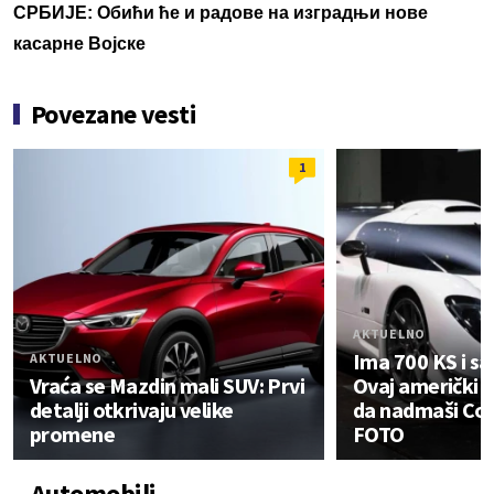
СРБИЈЕ: Обићи ће и радове на изградњи нове
касарне Војске
Povezane vesti
1
AKTUELNO
Ima 700 KS i s
AKTUELNO
Vraća se Mazdin mali SUV: Prvi
Ovaj američki a
detalji otkrivaju velike
da nadmaši Co
promene
FOTO
Automobili