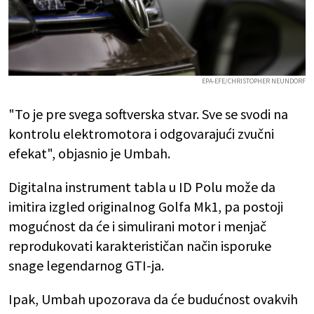
EPA-EFE/CHRISTOPHER NEUNDORF
"To je pre svega softverska stvar. Sve se svodi na
kontrolu elektromotora i odgovarajući zvučni
efekat", objasnio je Umbah.
Digitalna instrument tabla u ID Polu može da
imitira izgled originalnog Golfa Mk1, pa postoji
mogućnost da će i simulirani motor i menjač
reprodukovati karakterističan način isporuke
snage legendarnog GTI-ja.
Ipak, Umbah upozorava da će budućnost ovakvih