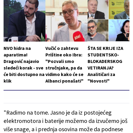
NVO hidra na
Vučić o zahtevu
ŠTA SE KRIJE IZA
aparatima!
Prištine oko Ibra:
STUDENTSKO-
Dragović najavio
"Pozvali smo
BLOKADERSKOG
sledeći korak - sve
stručnjake, pa da
VETIRANJA?
će biti dostupno na
vidimo kako će se
Analitičari za
klik
Albanci ponašati"
"Novosti"
"Radimo na tome. Jasno je da iz postojećeg
elektromotora i baterije možemo da izvučemo još
više snage, a i prednja osovina može da podnese