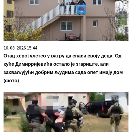
10. 08. 2026 15:44
Отац херој улетео у ватру да спаси своју децу: Од
куће Димирријевића остало је згариште, али
захваљујући добрим људима сада опет имају дом
(фото)