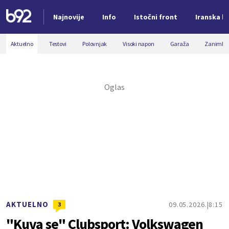
Najnovije
Info
Istočni front
Iranska kr
Nova vest
Aktuelno
Testovi
Polovnjak
Visoki napon
Garaža
Zanimljiv
AKTUELNO
09.05.2026.
8:15
3
"Kuva se" Clubsport: Volkswagen