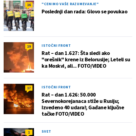
"CENIMO VAŠE RAZUMEVANJE"
16
Poslednji dan rada: Glovo se povukao
ISTOČNI FRONT
19
Rat – dan 1.627: Šta sledi ako
"orešnik" krene iz Belorusije; Leteli su
ka Moskvi, ali... FOTO/VIDEO
ISTOČNI FRONT
17
Rat – dan 1.626: 50.000
Severnokorejanaca stiže u Rusiju;
Izvedeno 40 udara!; Gađane ključne
tačke FOTO/VIDEO
SVET
1