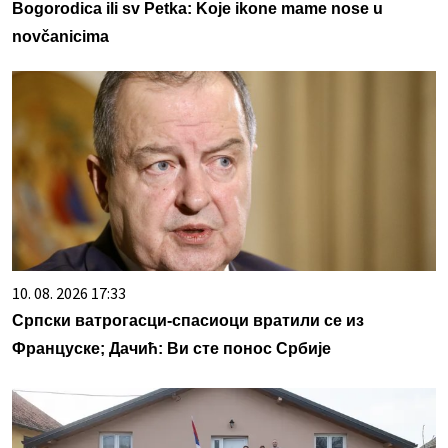
Bogorodica ili sv Petka: Koje ikone mame nose u
novčanicima
10. 08. 2026 17:33
Српски ватрогасци-спасиоци вратили се из
Француске; Дачић: Ви сте понос Србије