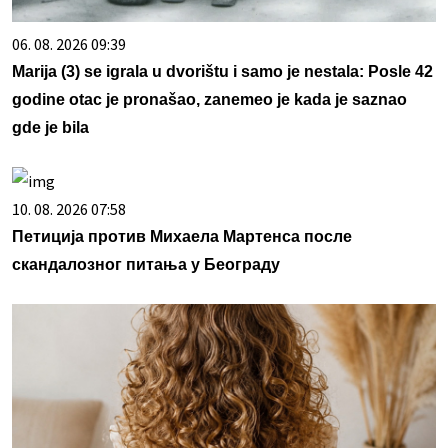
06. 08. 2026 09:39
Marija (3) se igrala u dvorištu i samo je nestala: Posle 42
godine otac je pronašao, zanemeo je kada je saznao
gde je bila
10. 08. 2026 07:58
Петиција против Михаела Мартенса после
скандалозног питања у Београду