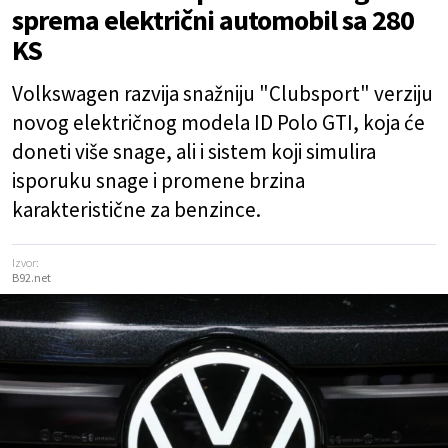
sprema električni automobil sa 280
KS
Volkswagen razvija snažniju "Clubsport" verziju
novog električnog modela ID Polo GTI, koja će
doneti više snage, ali i sistem koji simulira
isporuku snage i promene brzina
karakteristične za benzince.
Izvor:
B92.net