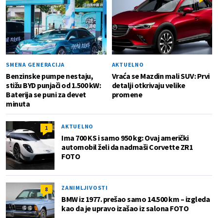
SMENA GENERACIJA
AKTUELNO
Benzinske pumpe nestaju,
Vraća se Mazdin mali SUV: Prvi
stižu BYD punjači od 1.500 kW:
detalji otkrivaju velike
Baterija se puni za devet
promene
minuta
AKTUELNO
1
Ima 700 KS i samo 950 kg: Ovaj američki
automobil želi da nadmaši Corvette ZR1
FOTO
ZANIMLJIVOSTI
8
BMW iz 1977. prešao samo 14.500 km – izgleda
kao da je upravo izašao iz salona FOTO