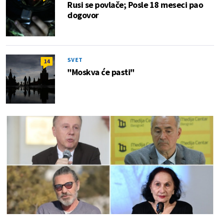
Rusi se povlače; Posle 18 meseci pao
dogovor
SVET
14
"Moskva će pasti"