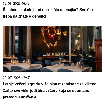
05. 08. 2026 06:45
Šta dete nasleđuje od oca, a šta od majke? Sve što
treba da znate o genetici
23. 07. 2026 12:47
Letnje večeri u gradu više nisu rezervisane za vikend:
Zašto sve više ljudi bira večeru koja se spontano
pretvori u druženje