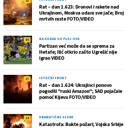
25
Rat – dan 1.623: Dronovi i rakete nad
Ukrajinom, Moskva udara sve jače; Broj
mrtvih raste FOTO/VIDEO
NA KORAK OD PLEJ-OFA
80
Partizan već može da se sprema za
Hetafe; Ilić otkrio zašto Ugrešić nije
igrao VIDEO
ISTOČNI FRONT
17
Rat – dan 1.624: Ukrajinci ponovo
pogodili "ruski Amazon"; SAD pojačale
pomoć Kijevu FOTO/VIDEO
DRAMATIČNE SCENE
14
Katastrofa: Bukte požari; Vojska Srbije