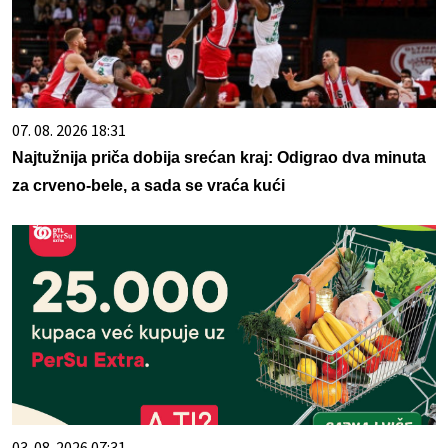
07. 08. 2026 18:31
Najtužnija priča dobija srećan kraj: Odigrao dva minuta
za crveno-bele, a sada se vraća kući
03. 08. 2026 07:31