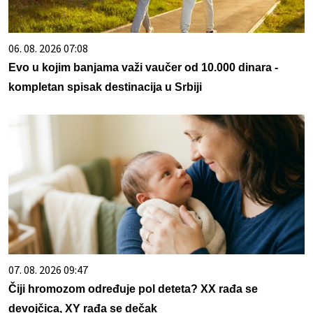
06. 08. 2026 07:08
Evo u kojim banjama važi vaučer od 10.000 dinara -
kompletan spisak destinacija u Srbiji
07. 08. 2026 09:47
Čiji hromozom određuje pol deteta? XX rađa se
devojčica, XY rađa se dečak