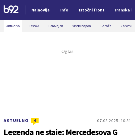
Najnovije
Info
Istočni front
Iranska kr
Nova vest
Aktuelno
Testovi
Polovnjak
Visoki napon
Garaža
Zanimljiv
AKTUELNO
07.08.2025.
10:31
6
Legenda ne staje: Mercedesova G