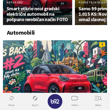
AKTUELNO
POSVETA LEGENDI
Smart otkrio novi gradski
Samo 99 primer
električni automobil na
1.015 KS: Novi
potpuno neobičan način FOTO
omaž slavnoj M
Automobili
0
✕
Novo
Sport
Video
Menu