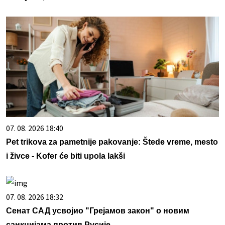
07. 08. 2026 18:40
Pet trikova za pametnije pakovanje: Štede vreme, mesto
i živce - Kofer će biti upola lakši
07. 08. 2026 18:32
Сенат САД усвојио "Грејамов закон" о новим
санкцијама против Русије