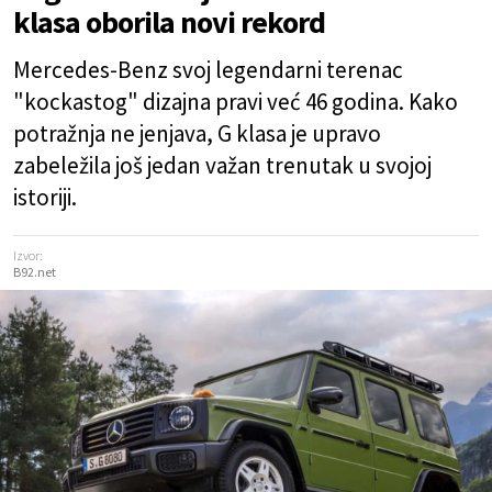
klasa oborila novi rekord
Mercedes-Benz svoj legendarni terenac
"kockastog" dizajna pravi već 46 godina. Kako
potražnja ne jenjava, G klasa je upravo
zabeležila još jedan važan trenutak u svojoj
istoriji.
Izvor:
B92.net