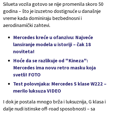
Silueta vozila gotovo se nije promenila skoro 50
godina – što je izuzetno dostignuće u današnje
vreme kada dominiraju bezbednosni i
aerodinamički zahtevi.
Mercedes kreće u ofanzivu: Najveće
lansiranje modela u istoriji – čak 18
noviteta!
Hoće da se razlikuje od "Kineza":
Mercedes ima novu retro masku koja
svetli! FOTO
Test polovnjaka: Mercedes S klase W222 –
merilo luksuza VIDEO
I dok je postala mnogo brža i luksuznija, G klasa i
dalje nudi istinske off-road sposobnosti – sa