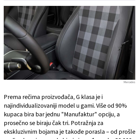
Mercedes
Prema rečima proizvođača, G klasa je i
najindividualizovaniji model u gami. Više od 90%
kupaca bira bar jednu "Manufaktur" opciju, a
prosečno se biraju čak tri. Potražnja za
ekskluzivnim bojama je takođe porasla – od prošle