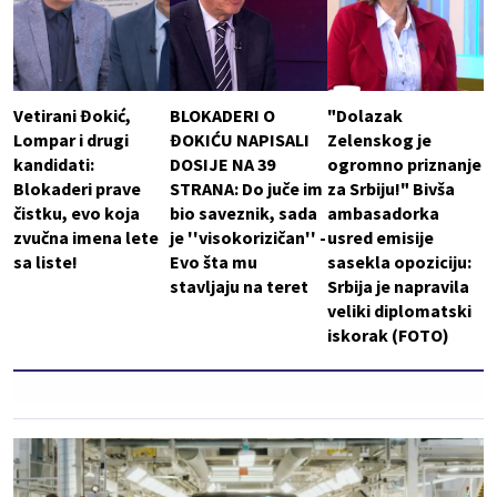
Vetirani Đokić,
BLOKADERI O
"Dolazak
Lompar i drugi
ĐOKIĆU NAPISALI
Zelenskog je
kandidati:
DOSIJE NA 39
ogromno priznanje
Blokaderi prave
STRANA: Do juče im
za Srbiju!" Bivša
čistku, evo koja
bio saveznik, sada
ambasadorka
zvučna imena lete
je ''visokorizičan'' -
usred emisije
sa liste!
Evo šta mu
sasekla opoziciju:
stavljaju na teret
Srbija je napravila
veliki diplomatski
iskorak (FOTO)