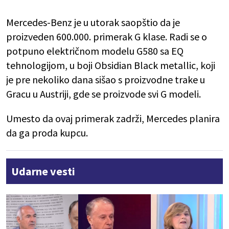
Mercedes-Benz je u utorak saopštio da je
proizveden 600.000. primerak G klase. Radi se o
potpuno električnom modelu G580 sa EQ
tehnologijom, u boji Obsidian Black metallic, koji
je pre nekoliko dana sišao s proizvodne trake u
Gracu u Austriji, gde se proizvode svi G modeli.
Umesto da ovaj primerak zadrži, Mercedes planira
da ga proda kupcu.
Udarne vesti