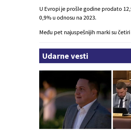
U Evropi je prošle godine prodato 12
0,9% u odnosu na 2023.
Među pet najuspešnijih marki su četiri 
Udarne vesti