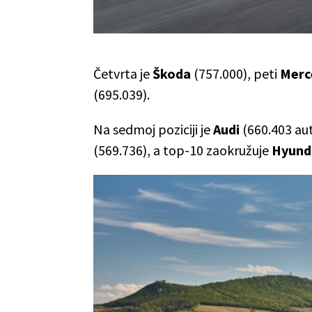
Četvrta je
Škoda
(757.000), peti
Merc
(695.039).
Na sedmoj poziciji je
Audi
(660.403 au
(569.736), a top-10 zaokružuje
Hyund