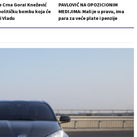
e Crna Gora! Knežević
PAVLOVIĆ NA OPOZICIONIM
političku bombu koja će
MEDIJIMA: Mali je u pravu, ima
i Vladu
para za veće plate i penzije