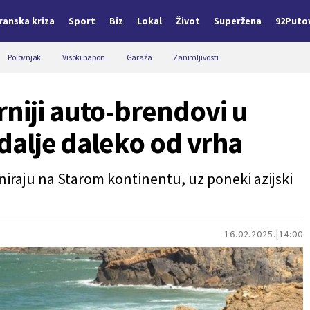
Iranska kriza
Sport
Biz
Lokal
Život
Superžena
92Puto
Polovnjak
Visoki napon
Garaža
Zanimljivosti
niji auto-brendovi u
 dalje daleko od vrha
raju na Starom kontinentu, uz poneki azijski
16.02.2025.
14:00