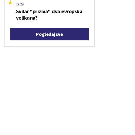
12:29
Svilar "priziva" dva evropska
velikana?
Pogledaj sve