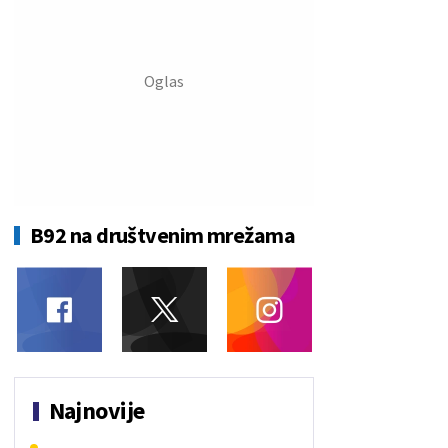
B92 na društvenim mrežama
Najnovije