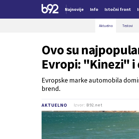
Najnovije
Info
Istočni front
Nova vest
Aktuelno
Testovi
Ovo su najpopular
Evropi: "Kinezi" i
Evropske marke automobila domini
brend.
Izvor:
B92.net
AKTUELNO