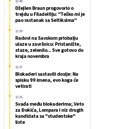
12:40
Džejlen Braun progovorio o
trejdu u Filadelfiju: "Teško mi je
pao rastanak sa Seltiksima"
12:39
Radovi na Savskom priobalju
ulaze u završnicu: Pristanište,
staze, zelenilo... Sve gotovo do
kraja novembra
12:37
Blokaderi sastavili dosije: Na
spisku 99 imena, evo koga će
vetirati
12:35
Svađa među blokaderima; Veto
za Đokića, Lompara i niz drugih
kandidata sa "studentske"
liste