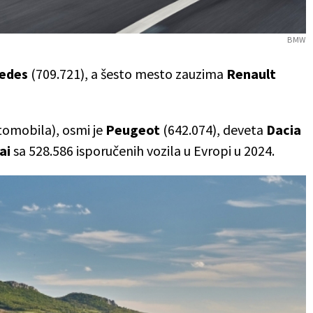
BMW
edes
(709.721), a šesto mesto zauzima
Renault
tomobila), osmi je
Peugeot
(642.074), deveta
Dacia
ai
sa 528.586 isporučenih vozila u Evropi u 2024.