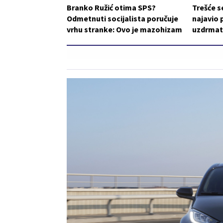
Branko Ružić otima SPS?
Trešće s
Odmetnuti socijalista poručuje
najavio 
vrhu stranke: Ovo je mazohizam
uzdrmat