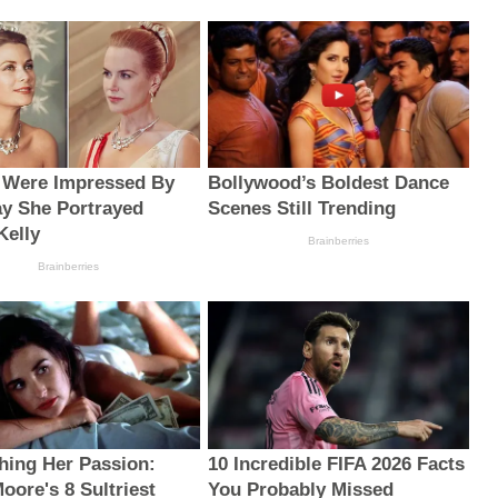
s Were Impressed By
Bollywood’s Boldest Dance
y She Portrayed
Scenes Still Trending
Kelly
Brainberries
Brainberries
hing Her Passion:
10 Incredible FIFA 2026 Facts
oore's 8 Sultriest
You Probably Missed