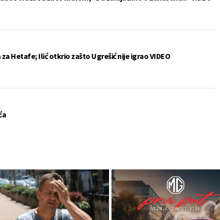
a Hetafe; Ilić otkrio zašto Ugrešić nije igrao VIDEO
ća