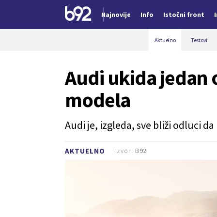
Najnovije
Info
Istočni front
Nova vest
Aktuelno
Testovi
Audi ukida jedan o
modela
Audi je, izgleda, sve bliži odluci
Izvor:
B92
AKTUELNO