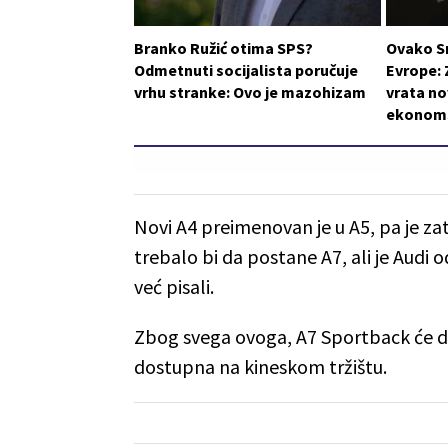
Branko Ružić otima SPS?
Ovako S
Odmetnuti socijalista poručuje
Evrope: 
vrhu stranke: Ovo je mazohizam
vrata n
ekonom
Novi A4 preimenovan je u A5, pa je z
trebalo bi da postane A7, ali je Audi
već pisali.
Zbog svega ovoga, A7 Sportback će da 
dostupna na kineskom tržištu.