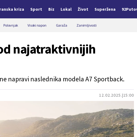
Iranska kriza
Sport
Biz
Lokal
Život
Superžena
92Puto
Polovnjak
Visoki napon
Garaža
Zanimljivosti
d najatraktivnijih
 da ne napravi naslednika modela A7 Sportback.
12.02.2025.
15:00