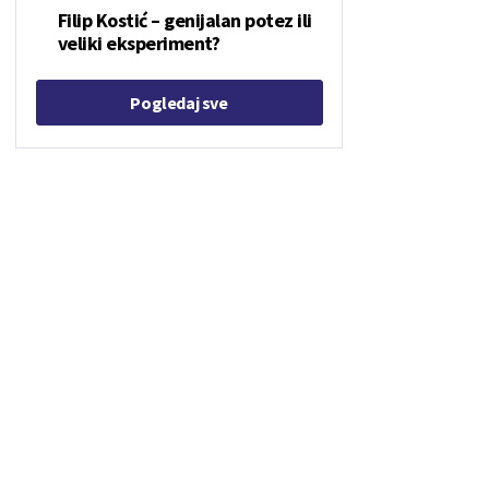
Filip Kostić – genijalan potez ili
veliki eksperiment?
Pogledaj sve