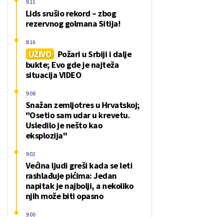
9:11
Lids srušio rekord – zbog
rezervnog golmana Sitija!
8:16
UŽIVO
Požari u Srbiji i dalje
bukte; Evo gde je najteža
situacija VIDEO
9:08
Snažan zemljotres u Hrvatskoj;
"Osetio sam udar u krevetu.
Usledilo je nešto kao
eksplozija"
9:02
Većina ljudi greši kada se leti
rashlađuje pićima: Jedan
napitak je najbolji, a nekoliko
njih može biti opasno
9:00