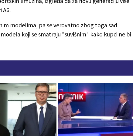
portskih limuzina, izgleda da za novu generaciju više
i A6.
ičnim modelima, pa se verovatno zbog toga sad
modela koji se smatraju "suvišnim" kako kupci ne bi