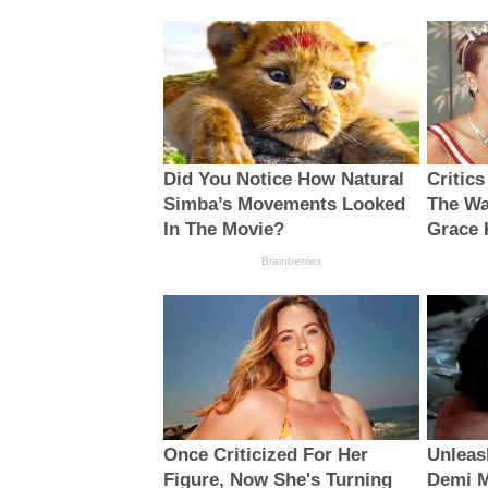
Did You Notice How Natural
Critic
Simba’s Movements Looked
The Wa
In The Movie?
Grace 
Brainberries
Once Criticized For Her
Unleas
Figure, Now She's Turning
Demi M