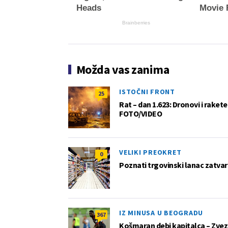
Heads
Movie 
Brainberries
Možda vas zanima
ISTOČNI FRONT
25
Rat – dan 1.623: Dronovi i raket
FOTO/VIDEO
VELIKI PREOKRET
0
Poznati trgovinski lanac zatvar
IZ MINUSA U BEOGRADU
367
Košmaran debi kapitalca – Zvez