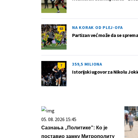
NA KORAK OD PLEJ-OFA
63
Partizan već može da se sprema z
359,5 MILIONA
7
Istorijski ugovor za Nikolu Joki
05. 08. 2026 15:45
Сазнања „Политике”: Ко је
поставио замку Митрополиту