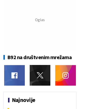
B92 na društvenim mrežama
Najnovije