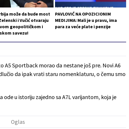
rbija može da bude most
PAVLOVIĆ NA OPOZICIONIM
Zelenski i Vučić otvaraju
MEDIJIMA: Mali je u pravu, ima
ovom geopolitičkom i
para za veće plate i penzije
skom savezu!
ato A5 Sportback morao da nestane još pre. Novi A6
 odlučio da ipak vrati staru nomenklaturu, o čemu smo
ode u istoriju zajedno sa A7L varijantom, koja je