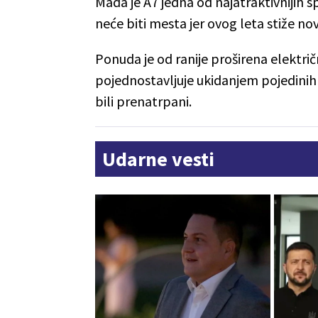
Mada je A7 jedna od najatraktivnijih s
neće biti mesta jer ovog leta stiže nov
Ponuda je od ranije proširena elektr
pojednostavljuje ukidanjem pojedinih 
bili prenatrpani.
Udarne vesti