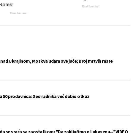
Roles!
Brainberries
Brainberries
e nad Ukrajinom, Moskva udara sve jače; Broj mrtvih raste
a 50 prodavnica: Deo radnika već dobio otkaz
da se vraća sa zaostatkom; "Da zaključimo o Lukasenu..." VIDEO