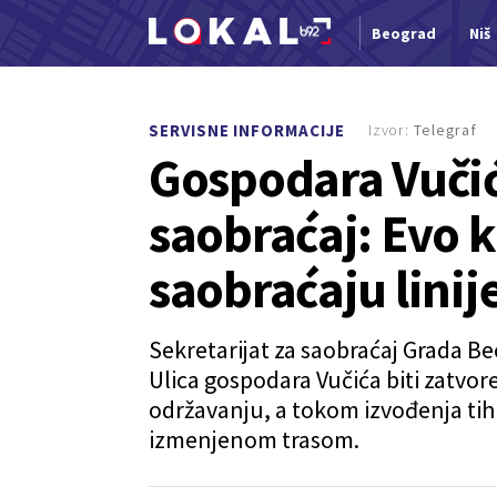
Beograd
Niš
Nova vest
Izvor:
Telegraf
SERVISNE INFORMACIJE
Gospodara Vučić
saobraćaj: Evo 
saobraćaju linije
Sekretarijat za saobraćaj Grada Be
Ulica gospodara Vučića biti zatvo
održavanju, a tokom izvođenja tih 
izmenjenom trasom.