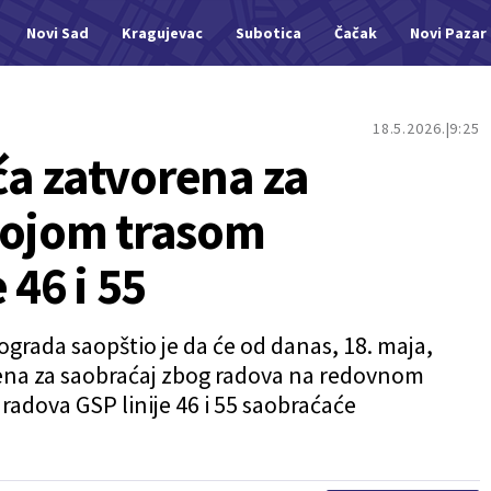
Novi Sad
Kragujevac
Subotica
Čačak
Novi Pazar
18.5.2026.
9:25
a zatvorena za
kojom trasom
 46 i 55
ograda saopštio je da će od danas, 18. maja,
rena za saobraćaj zbog radova na redovnom
radova GSP linije 46 i 55 saobraćaće