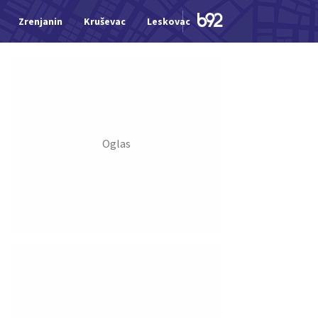
Zrenjanin
Kruševac
Leskovac
Jagodina
Šid