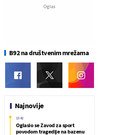
B92 na društvenim mrežama
Najnovije
13:42
Oglasio se Zavod za sport
povodom tragedije na bazenu