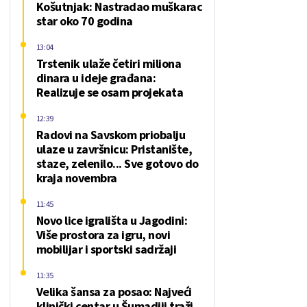
Košutnjak: Nastradao muškarac
star oko 70 godina
13:04
Trstenik ulaže četiri miliona
dinara u ideje građana:
Realizuje se osam projekata
12:39
Radovi na Savskom priobalju
ulaze u završnicu: Pristanište,
staze, zelenilo... Sve gotovo do
kraja novembra
11:45
Novo lice igrališta u Jagodini:
Više prostora za igru, novi
mobilijar i sportski sadržaji
11:35
Velika šansa za posao: Najveći
klinički centar u Šumadiji traži