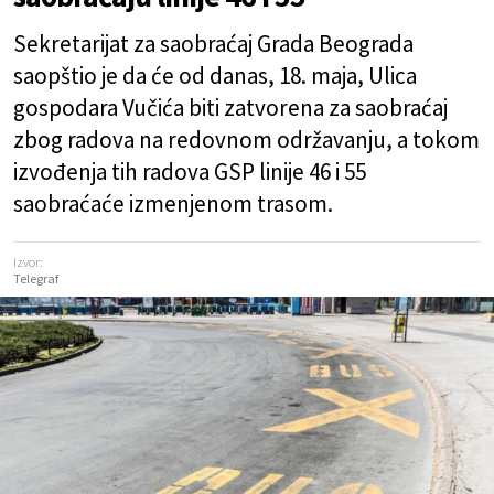
Sekretarijat za saobraćaj Grada Beograda
saopštio je da će od danas, 18. maja, Ulica
gospodara Vučića biti zatvorena za saobraćaj
zbog radova na redovnom održavanju, a tokom
izvođenja tih radova GSP linije 46 i 55
saobraćaće izmenjenom trasom.
Izvor:
Telegraf