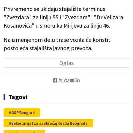
Privremeno se ukidaju stajališta terminus
"Zvezdara" za liniju 55 i "Zvezdara" i "Dr Velizara
Kosanovića" u smeru ka Mirijevu za liniju 46.
Na izmenjenom delu trase vozila će koristiti
postojeća stajališta javnog prevoza.
Tagovi
GSP Beograd
Sekretarijat za saobraćaj Grada Beograda