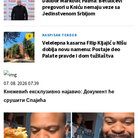
Dalibor Marković Palma: Betulićevi
pregovori u Kniću nemaju veze sa
Jedinstvenom Srbijom
RASPISAN TENDER
0
Velelepna kasarna Filip Kljajić u NIšu
dobija novu namenu: Postaje deo
Palate pravde i dom tužilaštva
07. 08. 2026 07:39
Кнежевић ексклузивно најавио: Документ ће
срушити Спајића