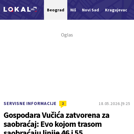
Beograd
Niš
Novi Sad
Kragujevac
Nova vest
SERVISNE INFORMACIJE
18.05.2026.
9:25
2
Gospodara Vučića zatvorena za
saobraćaj: Evo kojom trasom
saobraćaju linije 46 i 55