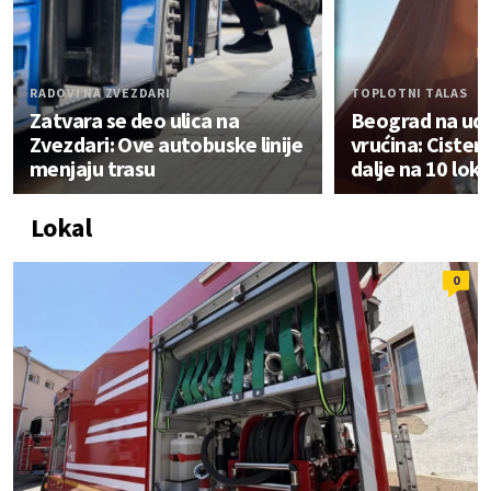
RADOVI NA ZVEZDARI
TOPLOTNI TALAS
Zatvara se deo ulica na
Beograd na uda
Zvezdari: Ove autobuske linije
vrućina: Cister
menjaju trasu
dalje na 10 lok
Lokal
0