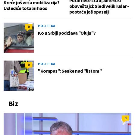
Putin neće stati; Američki
Kreće još veća mobilizacija?
obaveštajci: Sledi veliki udar –
Uslediće totalni haos
postaće još opasniji
POLITIKA
0
Ko u Srbiji podržava "Oluju"?
POLITIKA
0
"Kompas": Senke nad "listom"
Biz
0