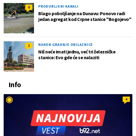
PRODUBLJENI KANALI
0
Blago poboljšanje na Dunavu: Ponovo radi
jedan agregat kod Crpne stanice "Bogojevo"
NAKON GRADNJE OBILAZNICE
1
Niš neće imati jednu, već tri železničke
stanice: Evo gde će se nalaziti
Info
4