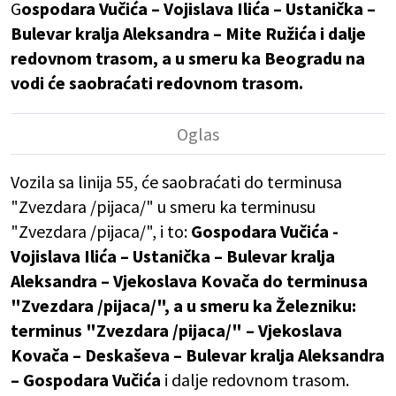
G
ospodara Vučića – Vojislava Ilića – Ustanička –
Bulevar kralja Aleksandra – Mite Ružića i dalje
redovnom trasom, a u smeru ka Beogradu na
vodi će saobraćati redovnom trasom.
Vozila sa linija 55, će saobraćati do terminusa
"Zvezdara /pijaca/" u smeru ka terminusu
"Zvezdara /pijaca/", i to:
Gospodara Vučića -
Vojislava Ilića – Ustanička – Bulevar kralja
Aleksandra – Vjekoslava Kovača do terminusa
"Zvezdara /pijaca/", a u smeru ka Železniku:
terminus "Zvezdara /pijaca/" – Vjekoslava
Kovača – Deskaševa – Bulevar kralja Aleksandra
– Gospodara Vučića
i dalje redovnom trasom.