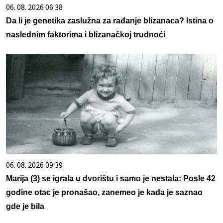
06. 08. 2026 06:38
Da li je genetika zaslužna za rađanje blizanaca? Istina o
naslednim faktorima i blizanačkoj trudnoći
06. 08. 2026 09:39
Marija (3) se igrala u dvorištu i samo je nestala: Posle 42
godine otac je pronašao, zanemeo je kada je saznao
gde je bila