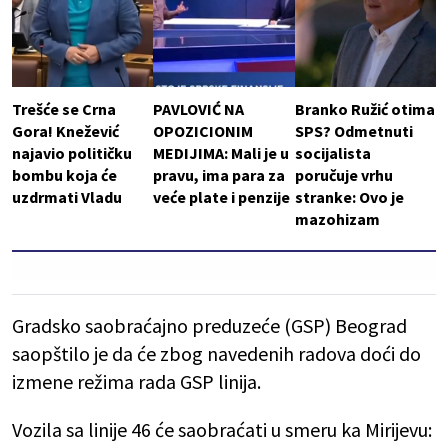
Trešće se Crna
PAVLOVIĆ NA
Branko Ružić otima
Gora! Knežević
OPOZICIONIM
SPS? Odmetnuti
najavio političku
MEDIJIMA: Mali je u
socijalista
bombu koja će
pravu, ima para za
poručuje vrhu
uzdrmati Vladu
veće plate i penzije
stranke: Ovo je
mazohizam
Gradsko saobraćajno preduzeće (GSP) Beograd
saopštilo je da će zbog navedenih radova doći do
izmene režima rada GSP linija.
Vozila sa linije 46 će saobraćati u smeru ka Mirijevu: