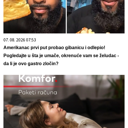
07. 08. 2026 07:53
Amerikanac prvi put probao gibanicu i odlepio!
Pogledajte u šta je umače, okrenuće vam se želudac -
da li je ovo gastro zločin?