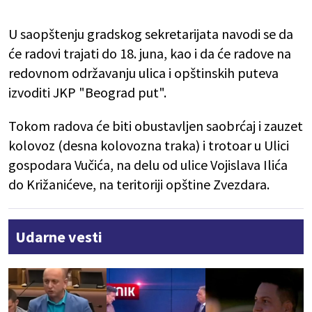
U saopštenju gradskog sekretarijata navodi se da
će radovi trajati do 18. juna, kao i da će radove na
redovnom održavanju ulica i opštinskih puteva
izvoditi JKP "Beograd put".
Tokom radova će biti obustavljen saobrćaj i zauzet
kolovoz (desna kolovozna traka) i trotoar u Ulici
gospodara Vučića, na delu od ulice Vojislava Ilića
do Križanićeve, na teritoriji opštine Zvezdara.
Udarne vesti