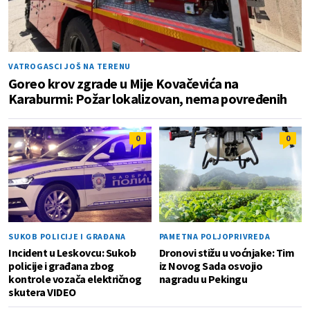
VATROGASCI JOŠ NA TERENU
Goreo krov zgrade u Mije Kovačevića na
Karaburmi: Požar lokalizovan, nema povređenih
0
0
SUKOB POLICIJE I GRAĐANA
PAMETNA POLJOPRIVREDA
Incident u Leskovcu: Sukob
Dronovi stižu u voćnjake: Tim
policije i građana zbog
iz Novog Sada osvojio
kontrole vozača električnog
nagradu u Pekingu
skutera VIDEO