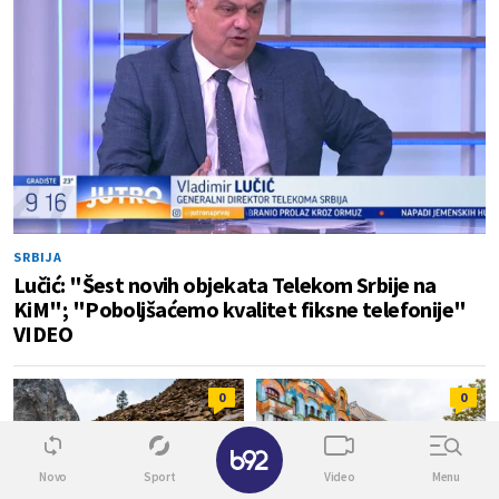
SRBIJA
Lučić: "Šest novih objekata Telekom Srbije na
KiM"; "Poboljšaćemo kvalitet fiksne telefonije"
VIDEO
0
0
✕
Novo
Sport
Video
Menu