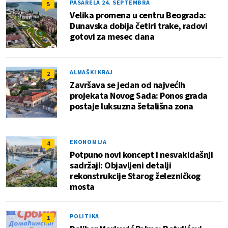
PASARELA 24. SEPTEMBRA
5
Velika promena u centru Beograda:
Dunavska dobija četiri trake, radovi
gotovi za mesec dana
ALMAŠKI KRAJ
2
Završava se jedan od najvećih
projekata Novog Sada: Ponos grada
postaje luksuzna šetališna zona
EKONOMIJA
4
Potpuno novi koncept i nesvakidašnji
sadržaji: Objavljeni detalji
rekonstrukcije Starog železničkog
mosta
POLITIKA
1