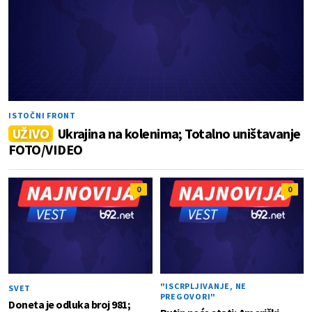
ISTOČNI FRONT
UŽIVO
Ukrajina na kolenima; Totalno uništavanje
FOTO/VIDEO
0
0
"ISCRPLJIVANJE, NE
SVET
PREGOVORI"
Doneta je odluka broj 981;