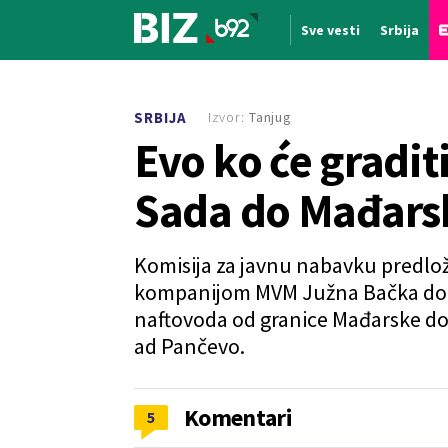
Sve vesti
Srbija
Nova vest
Izvor:
Tanjug
SRBIJA
Evo ko će gradi
Sada do Mađars
Komisija za javnu nabavku predlož
kompanijom MVM Južna Bačka dodel
naftovoda od granice Mađarske do
ad Pančevo.
Komentari
5