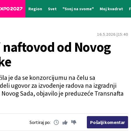
Region
Svet
"Svoj na svome"
Moj kvadrat
16.5.2026.
15:40
ti naftovod od Novog
ke
ila je da se konzorcijumu na čelu sa
i ugovor za izvođenje radova na izgradnji
 Novog Sada, objavilo je preduzeće Transnafta
Sortiraj po:
Pošalji komentar