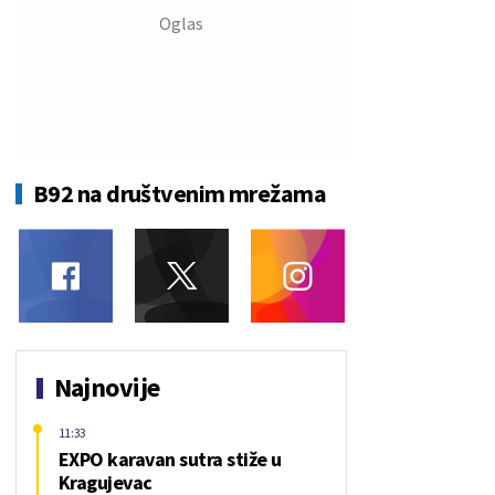
B92 na društvenim mrežama
Najnovije
11:33
EXPO karavan sutra stiže u
Kragujevac