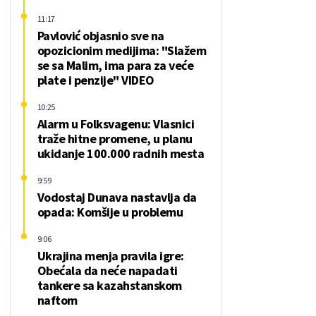
11:17
Pavlović objasnio sve na
opozicionim medijima: "Slažem
se sa Malim, ima para za veće
plate i penzije" VIDEO
10:25
Alarm u Folksvagenu: Vlasnici
traže hitne promene, u planu
ukidanje 100.000 radnih mesta
9:59
Vodostaj Dunava nastavlja da
opada: Komšije u problemu
9:06
Ukrajina menja pravila igre:
Obećala da neće napadati
tankere sa kazahstanskom
naftom