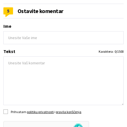
Ostavite komentar
5
Ime
Tekst
Karaktera:
0
/
1500
Prihvatam
politiku privatnosti
i
pravila korišćenja