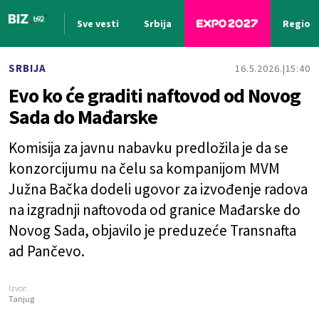
Sve vesti
Srbija
Region
Nova vest
SRBIJA
16.5.2026.
15:40
Evo ko će graditi naftovod od Novog
Sada do Mađarske
Komisija za javnu nabavku predložila je da se
konzorcijumu na čelu sa kompanijom MVM
Južna Bačka dodeli ugovor za izvođenje radova
na izgradnji naftovoda od granice Mađarske do
Novog Sada, objavilo je preduzeće Transnafta
ad Pančevo.
Izvor:
Tanjug