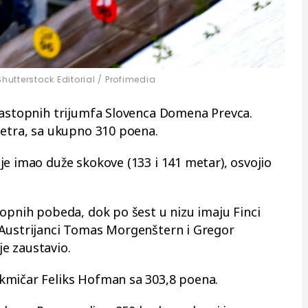
Shutterstock Editorial / Profimedia
zastopnih trijumfa Slovenca Domena Prevca.
metra, sa ukupno 310 poena.
je imao duže skokove (133 i 141 metar), osvojio
topnih pobeda, dok po šest u nizu imaju Finci
 Austrijanci Tomas Morgenštern i Gregor
 je zaustavio.
kmičar Feliks Hofman sa 303,8 poena.