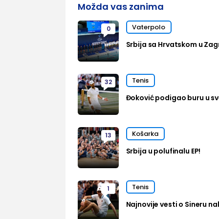
Možda vas zanima
Vaterpolo
0
Srbija sa Hrvatskom u Zag
Tenis
32
Đoković podigao buru u sve
Košarka
13
Srbija u polufinalu EP!
Tenis
1
Najnovije vesti o Sineru n