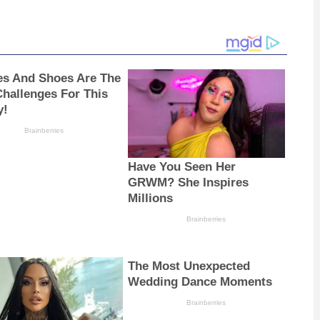
es And Shoes Are The
Challenges For This
y!
Brainberries
Have You Seen Her
GRWM? She Inspires
Millions
Brainberries
The Most Unexpected
Wedding Dance Moments
Brainberries