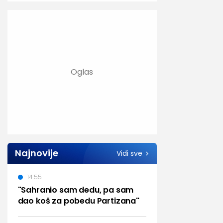
Najnovije
Vidi sve
14:55
"Sahranio sam dedu, pa sam
dao koš za pobedu Partizana"