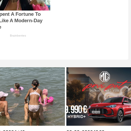
pent A Fortune To
Like A Modern-Day
e
Brainberries