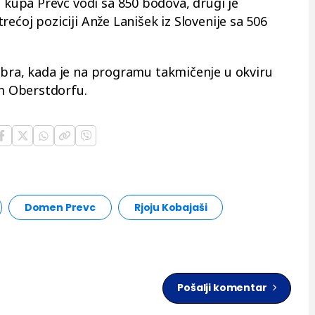
upa Prevc vodi sa 850 bodova, drugi je
ećoj poziciji Anže Lanišek iz Slovenije sa 506
mbra, kada je na programu takmičenje u okviru
m Oberstdorfu.
Domen Prevc
Rjoju Kobajaši
Pošalji komentar