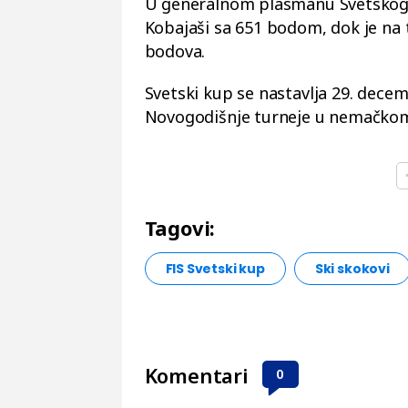
U generalnom plasmanu Svetskog k
Kobajaši sa 651 bodom, dok je na tr
bodova.
Svetski kup se nastavlja 29. dece
Novogodišnje turneje u nemačko
Tagovi:
FIS Svetski kup
Ski skokovi
Komentari
0