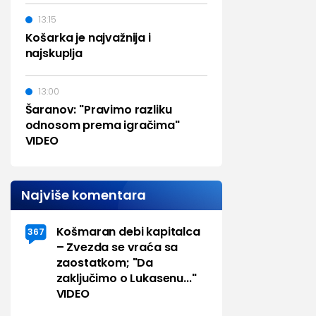
13:15
Košarka je najvažnija i
najskuplja
13:00
Šaranov: "Pravimo razliku
odnosom prema igračima"
VIDEO
Najviše komentara
Košmaran debi kapitalca
367
– Zvezda se vraća sa
zaostatkom; "Da
zaključimo o Lukasenu..."
VIDEO