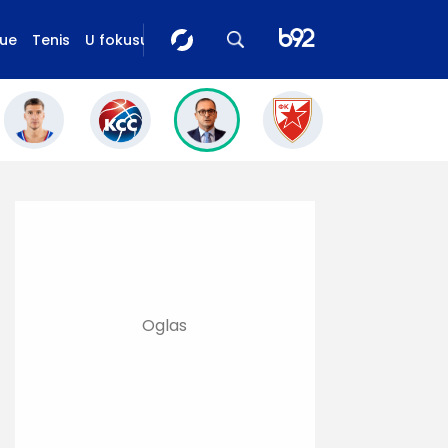
gue
Tenis
U fokusu