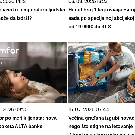
. 2026 14:12
03. 08. 2026 13:23
o visoku temperaturu ljudsko
Hibrid broj 1 koji osvaja Evro
može da izdrži?
sada po specijalnoj akcijskoj
od 19.990€ do 31.8.
7. 2026 09:20
15. 07. 2026 07:44
r po meri klijenata: nova
Većina građana izgubi novac
a paketa ALTA banke
nego što stigne na letovanje 
7 troškova skoro niko ne plan