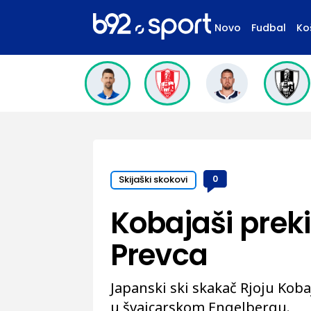
Novo
Fudbal
Ko
Skijaški skokovi
0
Kobajaši prek
Prevca
Japanski ski skakač Rjoju Kob
u švajcarskom Engelbergu.