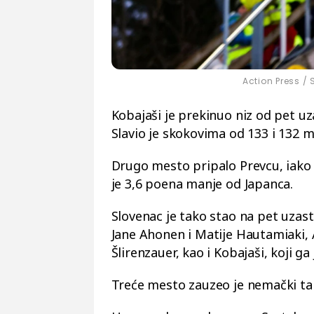
Action Press / 
Kobajaši je prekinuo niz od pet u
Slavio je skokovima od 133 i 132 
Drugo mesto pripalo Prevcu, iako 
je 3,6 poena manje od Japanca.
Slovenac je tako stao na pet uzas
Jane Ahonen i Matije Hautamiaki,
Šlirenzauer, kao i Kobajaši, koji ga
Treće mesto zauzeo je nemački ta