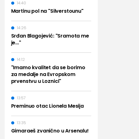
14:40
Martinu pol na "Silverstounu"
14:26
Srđan Blagojević: "Sramota me
je..."
14:12
"Imamo kvalitet da se borimo
za medalje na Evropskom
prvenstvu u Loznici"
13:57
Preminuo otac Lionela Mesija
13:35
Gimaraeš zvanično u Arsenalu!