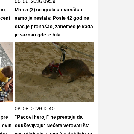
06. 08. 2026 09:39
pu,
Marija (3) se igrala u dvorištu i
 ceni
samo je nestala: Posle 42 godine
otac je pronašao, zanemeo je kada
je saznao gde je bila
08. 08. 2026 12:40
 pre
"Pacovi heroji" ne prestaju da
- ovih
oduševljvaju: Nećete verovati šta
ira
sve otkrivaju, a evo šta dobijaju za