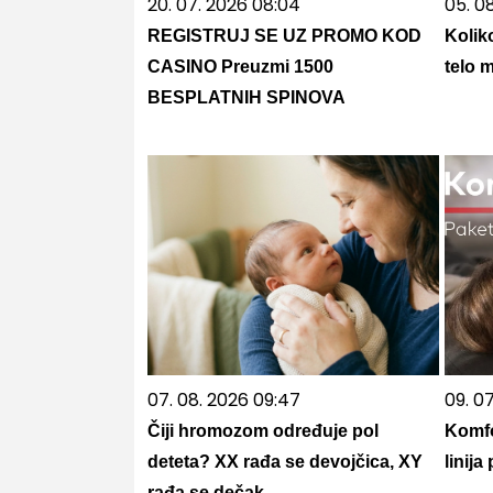
20. 07. 2026 08:04
05. 08
REGISTRUJ SE UZ PROMO KOD
Kolik
CASINO Preuzmi 1500
telo 
BESPLATNIH SPINOVA
07. 08. 2026 09:47
09. 0
Čiji hromozom određuje pol
Komfo
deteta? XX rađa se devojčica, XY
linij
rađa se dečak