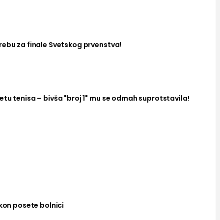
rebu za finale Svetskog prvenstva!
tu tenisa – bivša "broj 1" mu se odmah suprotstavila!
akon posete bolnici