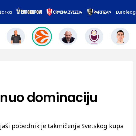
šarka
Eurolea
inuo dominaciju
ajaši pobednik je takmičenja Svetskog kupa