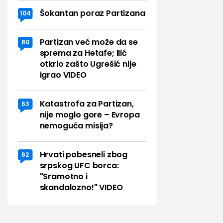
Šokantan poraz Partizana
104
Partizan već može da se
80
sprema za Hetafe; Ilić
otkrio zašto Ugrešić nije
igrao VIDEO
Katastrofa za Partizan,
63
nije moglo gore – Evropa
nemoguća misija?
Hrvati pobesneli zbog
62
srpskog UFC borca:
"Sramotno i
skandalozno!" VIDEO