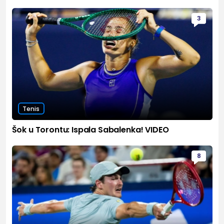
3
Tenis
Šok u Torontu: Ispala Sabalenka! VIDEO
8