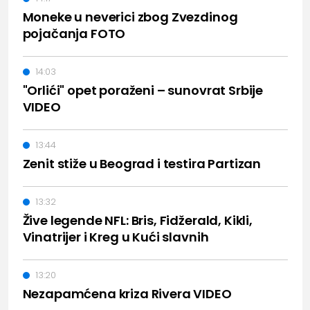
Moneke u neverici zbog Zvezdinog
pojačanja FOTO
14:03
"Orlići" opet poraženi – sunovrat Srbije
VIDEO
13:44
Zenit stiže u Beograd i testira Partizan
13:32
Žive legende NFL: Bris, Fidžerald, Kikli,
Vinatrijer i Kreg u Kući slavnih
13:20
Nezapamćena kriza Rivera VIDEO