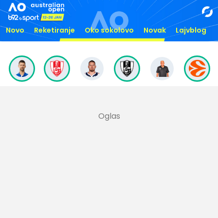
Novo
Reketiranje
Oko sokolovo
Novak
Lajvblog