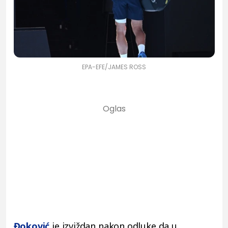
EPA-EFE/JAMES ROSS
Đoković
je izviždan nakon odluke da u