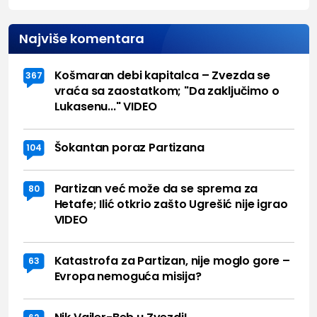
Najviše komentara
Košmaran debi kapitalca – Zvezda se
367
vraća sa zaostatkom; "Da zaključimo o
Lukasenu..." VIDEO
Šokantan poraz Partizana
104
Partizan već može da se sprema za
80
Hetafe; Ilić otkrio zašto Ugrešić nije igrao
VIDEO
Katastrofa za Partizan, nije moglo gore –
63
Evropa nemoguća misija?