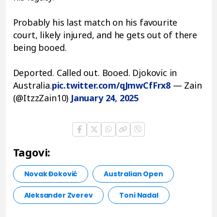
Probably his last match on his favourite
court, likely injured, and he gets out of there
being booed.
Deported. Called out. Booed. Djokovic in
Australia.
pic.twitter.com/qJmwCfFrx8
— Zain
(@ItzzZain10)
January 24, 2025
Tagovi:
Novak Đoković
Australian Open
Aleksander Zverev
Toni Nadal