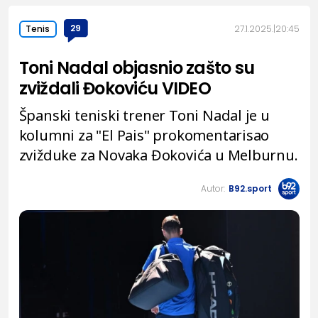
29
27.1.2025.
20:45
Tenis
Toni Nadal objasnio zašto su
zviždali Đokoviću VIDEO
Španski teniski trener Toni Nadal je u
kolumni za "El Pais" prokomentarisao
zvižduke za Novaka Đokovića u Melburnu.
Autor:
B92.sport