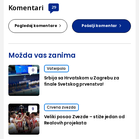
Komentari
29
Pogledaj komentare
Pošalji komentar
Možda vas zanima
Vaterpolo
0
Srbija sa Hrvatskom u Zagrebu za
finale Svetskog prvenstva!
Crvena zvezda
9
Veliki posao Zvezde – stiže jedan od
Realovih projekata