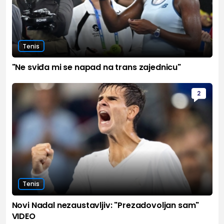
Tenis
"Ne sviđa mi se napad na trans zajednicu"
2
Tenis
Novi Nadal nezaustavljiv: "Prezadovoljan sam"
VIDEO