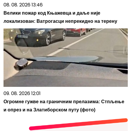
08. 08. 2026 13:46
Велики пожар код Књажевца и даље није
локализован: Ватрогасци непрекидно на терену
09. 08. 2026 12:01
Огромне гужве на граничним прелазима: Стпљење
и опрез и на Златиборском путу (фото)