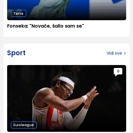
Tenis
Fonseka: "Novače, šalio sam se"
Sport
Vidi sve
0
Euroleague