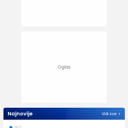
Najnovije
Vidi sve
14:17