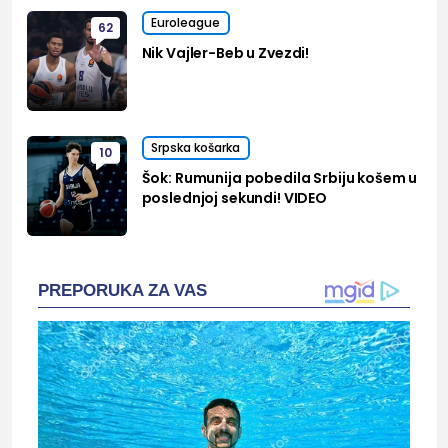
Euroleague
62
Nik Vajler-Beb u Zvezdi!
Srpska košarka
10
Šok: Rumunija pobedila Srbiju košem u
poslednjoj sekundi! VIDEO
PREPORUKA ZA VAS