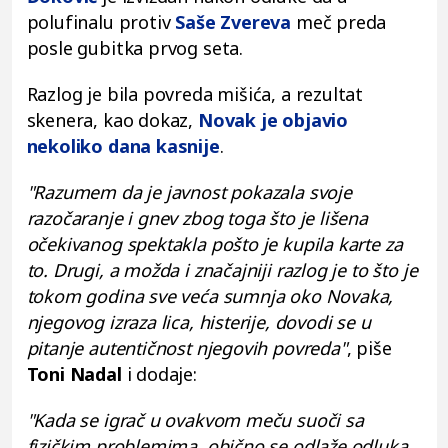
polufinalu protiv
Saše Zvereva
meč preda
posle gubitka prvog seta.
Razlog je bila povreda mišića, a rezultat
skenera, kao dokaz,
Novak je objavio
nekoliko dana kasnije
.
"Razumem da je javnost pokazala svoje
razočaranje i gnev zbog toga što je lišena
očekivanog spektakla pošto je kupila karte za
to. Drugi, a možda i značajniji razlog je to što je
tokom godina sve veća sumnja oko Novaka,
njegovog izraza lica, histerije, dovodi se u
pitanje autentičnost njegovih povreda"
, piše
Toni Nadal
i dodaje:
"Kada se igrač u ovakvom meču suoči sa
fizičkim problemima, obično se odlaže odluka