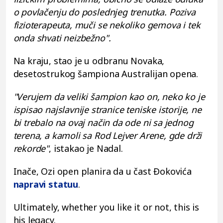
o povlačenju do poslednjeg trenutka. Poziva
fizioterapeuta, muči se nekoliko gemova i tek
onda shvati neizbežno".
Na kraju, stao je u odbranu Novaka,
desetostrukog šampiona Australijan opena.
"Verujem da veliki šampion kao on, neko ko je
ispisao najslavnije stranice teniske istorije, ne
bi trebalo na ovaj način da ode ni sa jednog
terena, a kamoli sa Rod Lejver Arene, gde drži
rekorde"
, istakao je Nadal.
Inače, Ozi open planira da u čast Đokovića
napravi statuu
.
Ultimately, whether you like it or not, this is
his legacy.