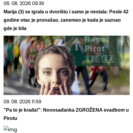
06. 08. 2026 09:39
Marija (3) se igrala u dvorištu i samo je nestala: Posle 42
godine otac je pronašao, zanemeo je kada je saznao
gde je bila
09. 08. 2026 11:59
"Pa to je krađa!": Novosađanka ZGROŽENA svadbom u
Pirotu