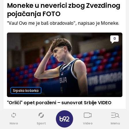
Moneke u neverici zbog Zvezdinog
pojačanja FOTO
"Vau! Ovo me je baš obradovalo", napisao je Moneke.
0
Srpska košarka
"Orlići" opet poraženi – sunovrat Srbije VIDEO
✕
5
Novo
Sport
Video
Menu