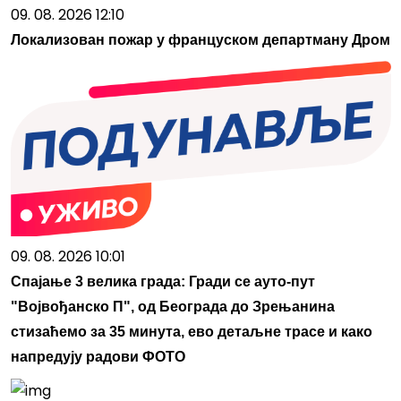
09. 08. 2026 12:10
Локализован пожар у француском департману Дром
09. 08. 2026 10:01
Спајање 3 велика града: Гради се ауто-пут
"Војвођанско П", од Београда до Зрењанина
стизаћемо за 35 минута, ево детаљне трасе и како
напредују радови ФОТО