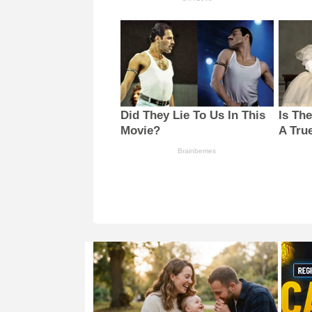
Did They Lie To Us In This
Is Th
Movie?
A Tru
Brainberries