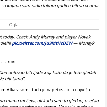
ih sa kojima sam radio tokom godina bili su veoma
et today. Coach Andy Murray and player Novak
le!!!!
pic.twitter.com/Ju9MtHcDZW
— Moneyk
ti trener.
. Demantovao bih ljude koji kažu da je teže gledati
e biti tamo".
om Alkarasom i tada je napetost bila najveća.
premama mečeva, ali kada sam to gledao, osećao
ećao sam se mirno sa strane. Na kraju meča sa