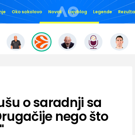
nje
Oko sokolovo
Novak
Lajvblog
Legende
Rezulta
ušu o saradnji sa
rugačije nego što
"