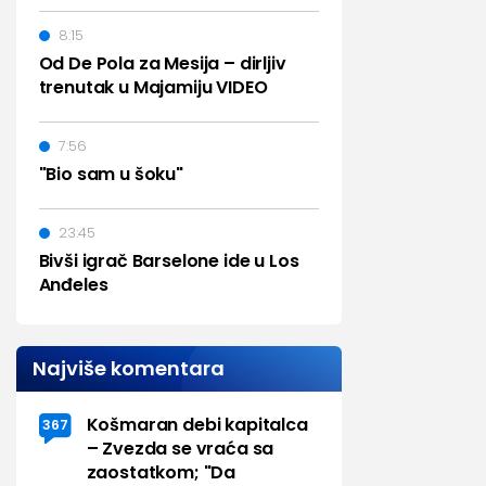
8:15
Od De Pola za Mesija – dirljiv
trenutak u Majamiju VIDEO
7:56
"Bio sam u šoku"
23:45
Bivši igrač Barselone ide u Los
Anđeles
Najviše komentara
Košmaran debi kapitalca
367
– Zvezda se vraća sa
zaostatkom; "Da