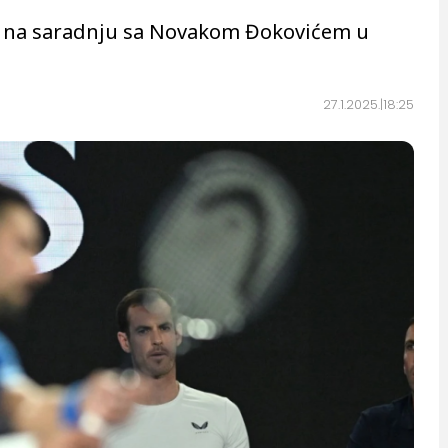
e na saradnju sa Novakom Đokovićem u
27.1.2025.
18:25