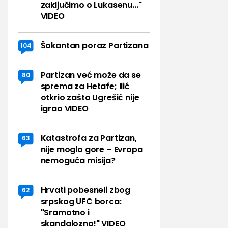
zaključimo o Lukasenu..."
VIDEO
Šokantan poraz Partizana
104
Partizan već može da se
80
sprema za Hetafe; Ilić
otkrio zašto Ugrešić nije
igrao VIDEO
Katastrofa za Partizan,
63
nije moglo gore – Evropa
nemoguća misija?
Hrvati pobesneli zbog
62
srpskog UFC borca:
"Sramotno i
skandalozno!" VIDEO