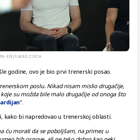
PA-EFE/LUKAS COCH
ošle godine, ovo je bio prvi trenerski posao.
trenerskom poslu. Nikad nisam mislio drugačije,
 i koje su možda bile malo drugačije od onoga što
ardijan
".
di, kako bi napredovao u trenerskoj oblasti.
ma ću morati da se poboljšam, na primer, u
azumeo bih osnove, ali ne tako dobro kao neki