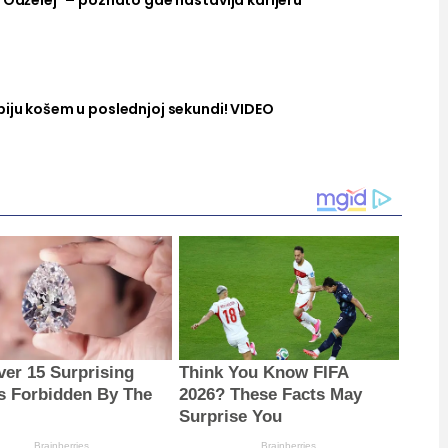
"Odželej" – poznato gde nastavlja karijeru
biju košem u poslednjoj sekundi! VIDEO
ver 15 Surprising
Think You Know FIFA
s Forbidden By The
2026? These Facts May
Surprise You
Brainberries
Brainberries