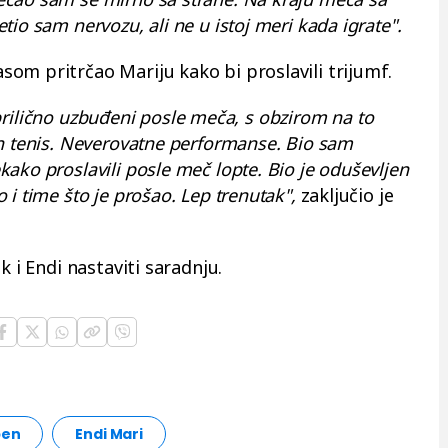
io sam nervozu, ali ne u istoj meri kada igrate".
om pritrčao Mariju kako bi proslavili trijumf.
li prilično uzbuđeni posle meča, s obzirom na to
an tenis. Neverovatne performanse. Bio sam
ako proslavili posle meč lopte. Bio je oduševljen
i time što je prošao. Lep trenutak",
zaključio je
k i Endi nastaviti saradnju.
pen
Endi Mari