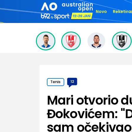
Novo
Reketira
Tenis
12
Mari otvorio d
Đokovićem: "D
sam očekivao