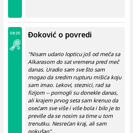
Đoković o povredi
06:25
"Nisam udario lopticu još od meča sa
Alkarasom do sat vremena pred meč
danas. Uradio sam sve što sam
mogao da sredim rupturu mišića koju
sam imao. Lekovi, steznici, rad sa
fizijom -- pomogli su donekle danas,
ali krajem prvog seta sam krenuo da
osećam sve više i više bola i bilo je to
previše da se nosim sa time u tom
trenutku. Nesrećan kraj, ali sam
pokušao".