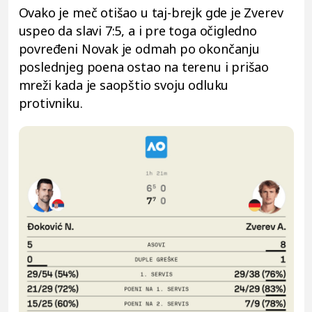
Ovako je meč otišao u taj-brejk gde je Zverev
uspeo da slavi 7:5, a i pre toga očigledno
povređeni Novak je odmah po okončanju
poslednjeg poena ostao na terenu i prišao
mreži kada je saopštio svoju odluku
protivniku.