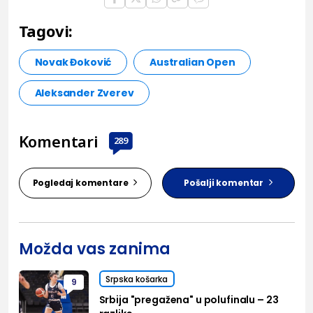
Tagovi:
Novak Đoković
Australian Open
Aleksander Zverev
Komentari
289
Pogledaj komentare
Pošalji komentar
Možda vas zanima
Srpska košarka
9
Srbija "pregažena" u polufinalu – 23