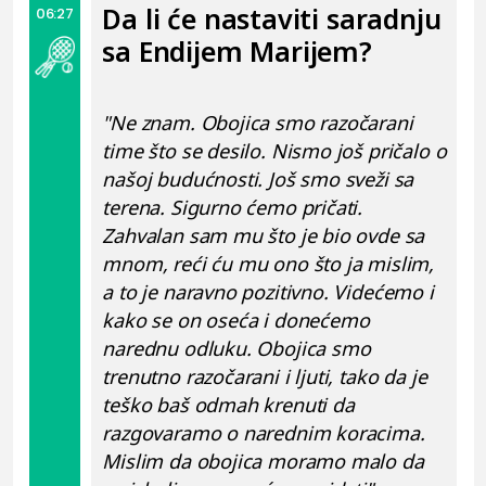
Da li će nastaviti saradnju
06:27
sa Endijem Marijem?
"Ne znam. Obojica smo razočarani
time što se desilo. Nismo još pričalo o
našoj budućnosti. Još smo sveži sa
terena. Sigurno ćemo pričati.
Zahvalan sam mu što je bio ovde sa
mnom, reći ću mu ono što ja mislim,
a to je naravno pozitivno. Videćemo i
kako se on oseća i donećemo
narednu odluku. Obojica smo
trenutno razočarani i ljuti, tako da je
teško baš odmah krenuti da
razgovaramo o narednim koracima.
Mislim da obojica moramo malo da