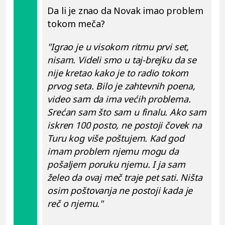
Da li je znao da Novak imao problem
tokom meča?
"Igrao je u visokom ritmu prvi set,
nisam. Videli smo u taj-brejku da se
nije kretao kako je to radio tokom
prvog seta. Bilo je zahtevnih poena,
video sam da ima većih problema.
Srećan sam što sam u finalu. Ako sam
iskren 100 posto, ne postoji čovek na
Turu kog više poštujem. Kad god
imam problem njemu mogu da
pošaljem poruku njemu. I ja sam
želeo da ovaj meč traje pet sati. Ništa
osim poštovanja ne postoji kada je
reč o njemu."