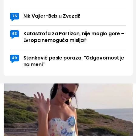
Nik Vajler-Beb u Zvezdi!
75
Katastrofa za Partizan, nije moglo gore –
63
Evropa nemoguća misija?
Stanković posle poraza: "Odgovornost je
49
na meni"