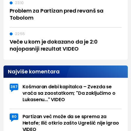
23:10
Problem za Partizan pred revanš sa
Tobolom
22:55
Veče u kom je dokazano da je 2:0
najopasniji rezultat VIDEO
Najviše komentara
Košmaran debi kapitalca – Zvezda se
367
vraća sa zaostatkom; "Da zaključimo o
Lukasenu..." VIDEO
Partizan već može da se sprema za
80
Hetafe; Ilić otkrio zašto Ugrešić nije igrao
VIDEO