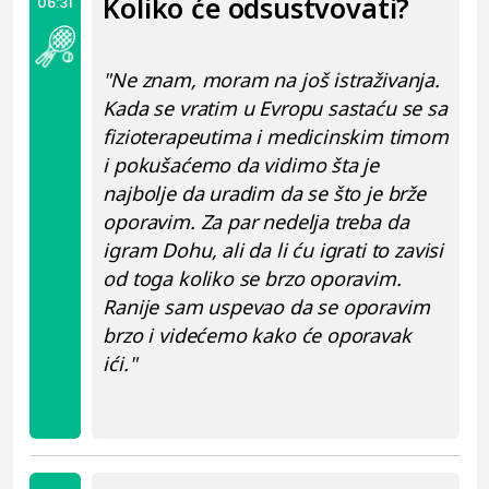
Koliko će odsustvovati?
06:31
"Ne znam, moram na još istraživanja.
Kada se vratim u Evropu sastaću se sa
fizioterapeutima i medicinskim timom
i pokušaćemo da vidimo šta je
najbolje da uradim da se što je brže
oporavim. Za par nedelja treba da
igram Dohu, ali da li ću igrati to zavisi
od toga koliko se brzo oporavim.
Ranije sam uspevao da se oporavim
brzo i videćemo kako će oporavak
ići."