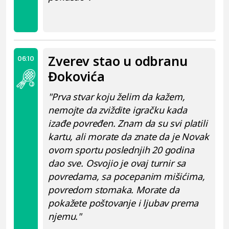
Zverev stao u odbranu
06:10
Đokovića
"Prva stvar koju želim da kažem,
nemojte da zviždite igračku kada
izađe povređen. Znam da su svi platili
kartu, ali morate da znate da je Novak
ovom sportu poslednjih 20 godina
dao sve. Osvojio je ovaj turnir sa
povredama, sa pocepanim mišićima,
povredom stomaka. Morate da
pokažete poštovanje i ljubav prema
njemu."