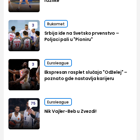
razlike
Rukomet
3
Srbija ide na Svetsko prvenstvo –
Poljaci pali u "Pioniru"
Euroleague
3
Ekspresan rasplet slučaja "Odželej" –
poznato gde nastavlja karijeru
Euroleague
75
Nik Vajler-Beb u Zvezdi!