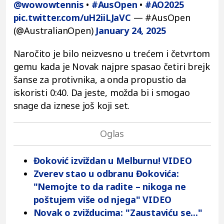
@wowowtennis
•
#AusOpen
•
#AO2025
pic.twitter.com/uH2iiLJaVC
— #AusOpen
(@AustralianOpen)
January 24, 2025
Naročito je bilo neizvesno u trećem i četvrtom
gemu kada je Novak najpre spasao četiri brejk
šanse za protivnika, a onda propustio da
iskoristi 0:40. Da jeste, možda bi i smogao
snage da iznese još koji set.
Đoković izviždan u Melburnu! VIDEO
Zverev stao u odbranu Đokovića:
"Nemojte to da radite – nikoga ne
poštujem više od njega" VIDEO
Novak o zvižducima: "Zaustaviću se..."