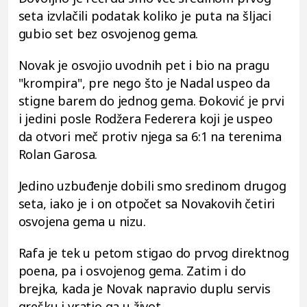
seta izvlačili podatak koliko je puta na šljaci
gubio set bez osvojenog gema.
Novak je osvojio uvodnih pet i bio na pragu
"krompira", pre nego što je Nadal uspeo da
stigne barem do jednog gema. Đoković je prvi
i jedini posle Rodžera Federera koji je uspeo
da otvori meč protiv njega sa 6:1 na terenima
Rolan Garosa.
Jedino uzbuđenje dobili smo sredinom drugog
seta, iako je i on otpočet sa Novakovih četiri
osvojena gema u nizu.
Rafa je tek u petom stigao do prvog direktnog
poena, pa i osvojenog gema. Zatim i do
brejka, kada je Novak napravio duplu servis
grešku i vratio ga u život.