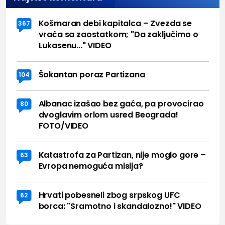
Košmaran debi kapitalca – Zvezda se
367
vraća sa zaostatkom; "Da zaključimo o
Lukasenu..." VIDEO
Šokantan poraz Partizana
104
Albanac izašao bez gaća, pa provocirao
80
dvoglavim orlom usred Beograda!
FOTO/VIDEO
Katastrofa za Partizan, nije moglo gore –
63
Evropa nemoguća misija?
Hrvati pobesneli zbog srpskog UFC
62
borca: "Sramotno i skandalozno!" VIDEO