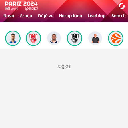
Novo
Srbija
Déjà vu
Heroj dana
Liveblog
Selekto