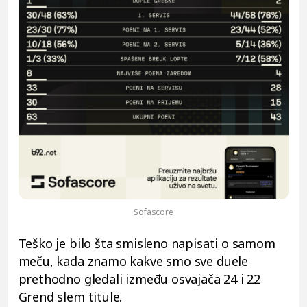
Sofascore
Teško je bilo šta smisleno napisati o samom
meču, kada znamo kakve smo sve duele
prethodno gledali između osvajača 24 i 22
Grend slem titule.