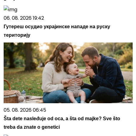
06. 08. 2026 19:42
Гутереш осудио украјинске нападе на руску
територију
05. 08. 2026 06:45
Šta dete nasleđuje od oca, a šta od majke? Sve što
treba da znate o genetici