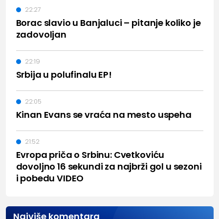
22:27
Borac slavio u Banjaluci – pitanje koliko je
zadovoljan
22:19
Srbija u polufinalu EP!
22:05
Kinan Evans se vraća na mesto uspeha
21:52
Evropa priča o Srbinu: Cvetkoviću
dovoljno 16 sekundi za najbrži gol u sezoni
i pobedu VIDEO
Najviše komentara