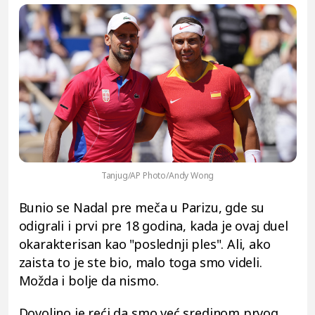
Tanjug/AP Photo/Andy Wong
Bunio se Nadal pre meča u Parizu, gde su
odigrali i prvi pre 18 godina, kada je ovaj duel
okarakterisan kao "poslednji ples". Ali, ako
zaista to je ste bio, malo toga smo videli.
Možda i bolje da nismo.
Dovoljno je reći da smo već sredinom prvog