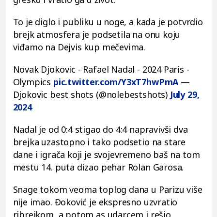
To je diglo i publiku u noge, a kada je potvrdio
brejk atmosfera je podsetila na onu koju
viđamo na Dejvis kup mečevima.
Novak Djokovic - Rafael Nadal - 2024 Paris -
Olympics
pic.twitter.com/Y3xT7hwPmA
—
Djokovic best shots (@nolebestshots)
July 29,
2024
Nadal je od 0:4 stigao do 4:4 napravivši dva
brejka uzastopno i tako podsetio na stare
dane i igrača koji je svojevremeno baš na tom
mestu 14. puta dizao pehar Rolan Garosa.
Snage tokom veoma toplog dana u Parizu više
nije imao. Đoković je ekspresno uzvratio
ribrejkom, a potom as udarcem i rešio