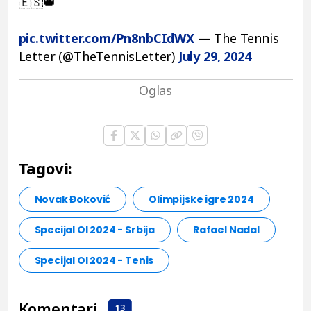
🇪🇸👑
pic.twitter.com/Pn8nbCIdWX
— The Tennis
Letter (@TheTennisLetter)
July 29, 2024
Tagovi:
Novak Đoković
Olimpijske igre 2024
Specijal OI 2024 - Srbija
Rafael Nadal
Specijal OI 2024 - Tenis
Komentari
13