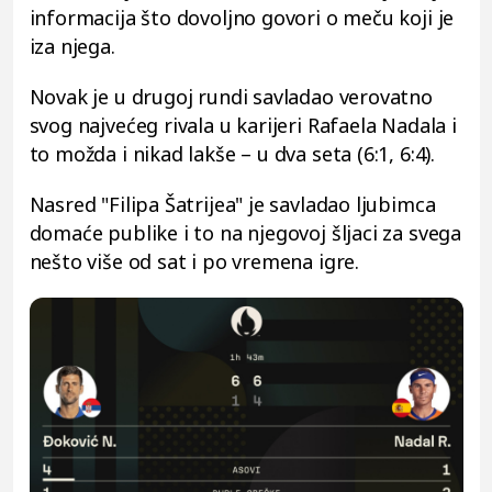
informacija što dovoljno govori o meču koji je
iza njega.
Novak je u drugoj rundi savladao verovatno
svog najvećeg rivala u karijeri Rafaela Nadala i
to možda i nikad lakše – u dva seta (6:1, 6:4).
Nasred "Filipa Šatrijea" je savladao ljubimca
domaće publike i to na njegovoj šljaci za svega
nešto više od sat i po vremena igre.