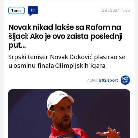
13
29.7.2024.
15:35
Tenis
Novak nikad lakše sa Rafom na
šljaci: Ako je ovo zaista poslednji
put...
Srpski teniser Novak Đoković plasirao se
u osminu finala Olimpijskih igara.
Autor:
B92.sport