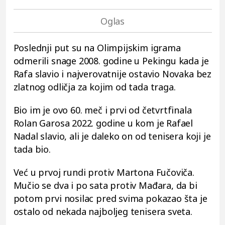
Poslednji put su na Olimpijskim igrama
odmerili snage 2008. godine u Pekingu kada je
Rafa slavio i najverovatnije ostavio Novaka bez
zlatnog odličja za kojim od tada traga.
Bio im je ovo 60. meč i prvi od četvrtfinala
Rolan Garosa 2022. godine u kom je Rafael
Nadal slavio, ali je daleko on od tenisera koji je
tada bio.
Već u prvoj rundi protiv Martona Fučoviča.
Mučio se dva i po sata protiv Mađara, da bi
potom prvi nosilac pred svima pokazao šta je
ostalo od nekada najboljeg tenisera sveta.