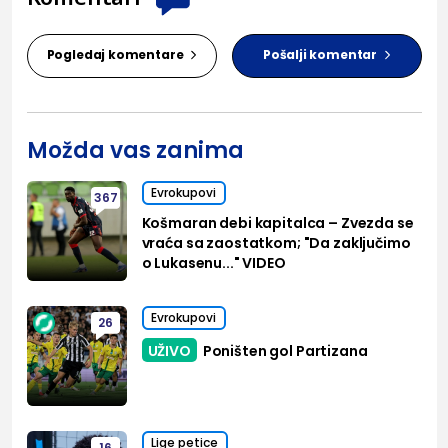
Pogledaj komentare
Pošalji komentar
Možda vas zanima
Evrokupovi
367
Košmaran debi kapitalca – Zvezda se
vraća sa zaostatkom; "Da zaključimo
o Lukasenu..." VIDEO
Evrokupovi
26
UŽIVO
Poništen gol Partizana
Lige petice
16