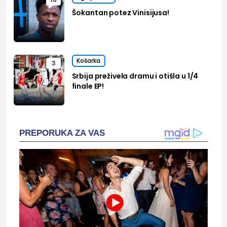
Šokantan potez Vinisijusa!
Košarka
3
Srbija preživela dramu i otišla u 1/4
finale EP!
PREPORUKA ZA VAS