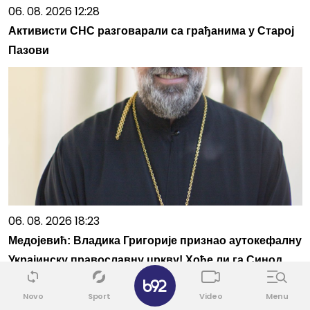
06. 08. 2026 12:28
Активисти СНС разговарали са грађанима у Старој
Пазови
06. 08. 2026 18:23
Медојевић: Владика Григорије признао аутокефалну
Украјинску православну цркву! Хоће ли га Синод
✕
СПЦ искључити?
Novo
Sport
Video
Menu