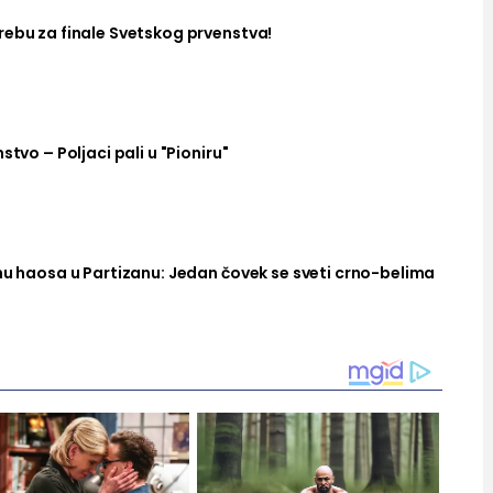
rebu za finale Svetskog prvenstva!
stvo – Poljaci pali u "Pioniru"
nu haosa u Partizanu: Jedan čovek se sveti crno-belima