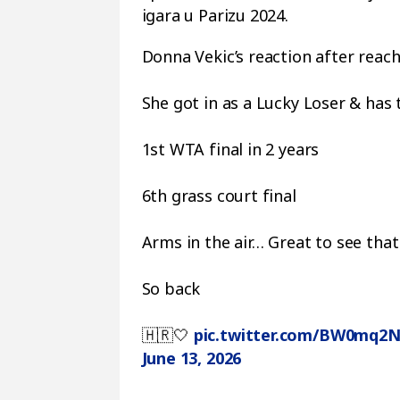
igara u Parizu 2024.
Donna Vekic’s reaction after reach
She got in as a Lucky Loser & has 
1st WTA final in 2 years
6th grass court final
Arms in the air… Great to see that
So back
🇭🇷🤍
pic.twitter.com/BW0mq2
June 13, 2026