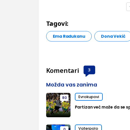
Tagovi:
Ema Radukanu
Dona Vekić
Komentari
3
Možda vas zanima
Evrokupovi
80
Partizan već može da se sp
Vaterpolo
0