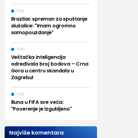
11:55
Brazilac spreman za spuštanje
slušalice: "Imam ogromno
samopouzdanje"
11:40
Veštačka inteligencija
određivala broj bodova – Crna
Gora u centru skandala u
Zagrebu!
11:25
Buna u FIFA sve veća:
"Poverenje je izgubljeno"
Najviše komentara