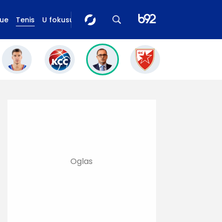
gue
Tenis
U fokusu