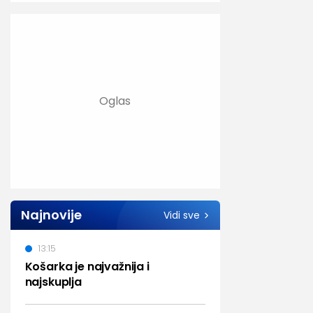
Najnovije
Vidi sve
13:15
Košarka je najvažnija i
najskuplja