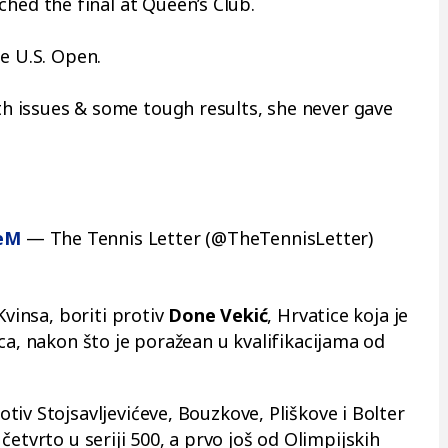
d the final at Queen’s Club.
e U.S. Open.
 issues & some tough results, she never gave
neM
— The Tennis Letter (@TheTennisLetter)
Kvinsa, boriti protiv
Done Vekić
, Hrvatice koja je
ca, nakon što je poražean u kvalifikacijama od
iv Stojsavljevićeve, Bouzkove, Pliškove i Bolter
i, četvrto u seriji 500, a prvo još od Olimpijskih