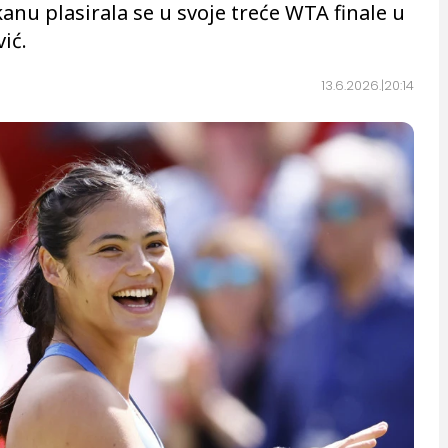
nu plasirala se u svoje treće WTA finale u
ić.
13.6.2026.
20:14