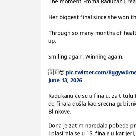
The moment Emma Raducanu reache
Her biggest final since she won th
Through so many months of health
up.
Smiling again. Winning again.
🇬🇧🥹
pic.twitter.com/8ggyw0r
June 13, 2026
Radukanu će se u finalu, za titulu 
do finala došla kao srećna gubitni
Blinkove.
Dona je zatim naređala pobede prot
i plasirala se u 15. finale u karijer