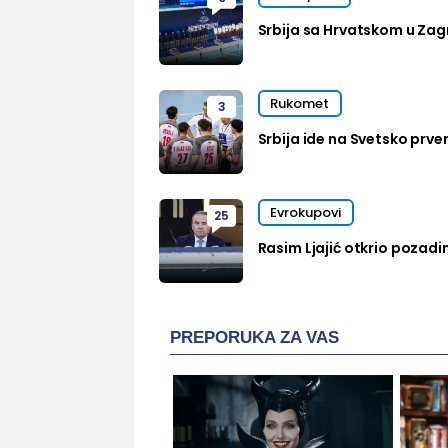
Srbija sa Hrvatskom u Zag
Rukomet
3
Srbija ide na Svetsko prven
Evrokupovi
25
Rasim Ljajić otkrio pozadi
PREPORUKA ZA VAS