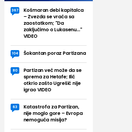
Košmaran debi kapitalca
367
– Zvezda se vraća sa
zaostatkom; "Da
zaključimo o Lukasenu..."
VIDEO
Šokantan poraz Partizana
104
Partizan već može da se
80
sprema za Hetafe; Ilić
otkrio zašto Ugrešić nije
igrao VIDEO
Katastrofa za Partizan,
63
nije moglo gore – Evropa
nemoguća misija?