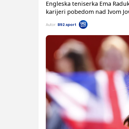
Engleska teniserka Ema Raduka
karijeri pobedom nad Ivom Jov
Autor:
B92.sport