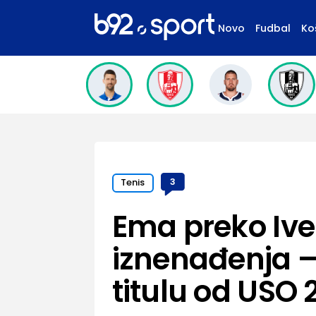
Novo
Fudbal
Ko
Tenis
3
Ema preko Ive
iznenađenja –
titulu od USO 