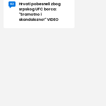
Hrvati pobesneli zbog
62
srpskog UFC borca:
"Sramotno i
skandalozno!" VIDEO