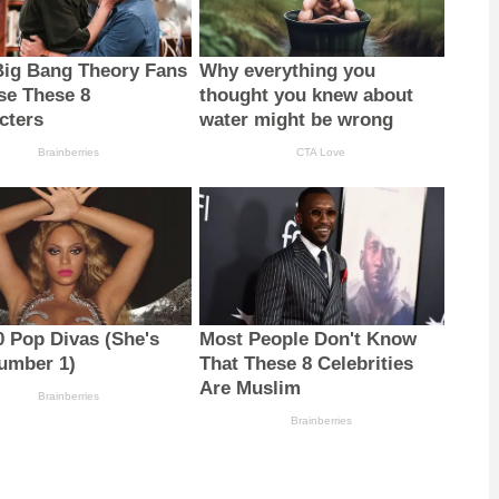
ig Bang Theory Fans
Why everything you
se These 8
thought you knew about
cters
water might be wrong
Brainberries
CTA Love
0 Pop Divas (She's
Most People Don't Know
umber 1)
That These 8 Celebrities
Are Muslim
Brainberries
Brainberries