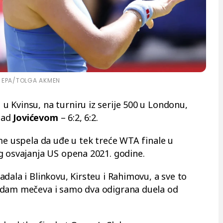
EPA/TOLGA AKMEN
u Kvinsu, na turniru iz serije 500 u Londonu,
nad
Jovićevom
– 6:2, 6:2.
me uspela da uđe u tek treće WTA finale u
g osvajanja US opena 2021. godine.
dala i Blinkovu, Kirsteu i Rahimovu, a sve to
edam mečeva i samo dva odigrana duela od