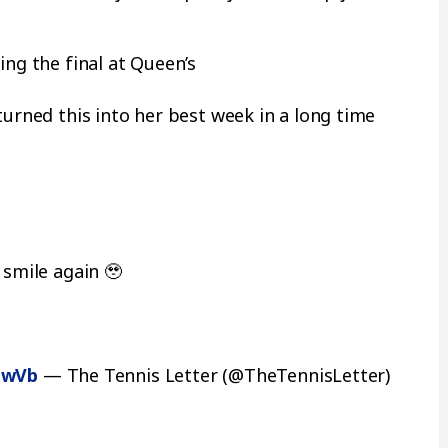
ing the final at Queen’s
turned this into her best week in a long time
 smile again 🥹
NwVb
— The Tennis Letter (@TheTennisLetter)