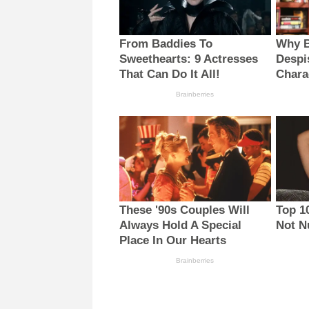
From Baddies To
Why B
Sweethearts: 9 Actresses
Despi
That Can Do It All!
Chara
Brainberries
These '90s Couples Will
Top 1
Always Hold A Special
Not N
Place In Our Hearts
Brainberries