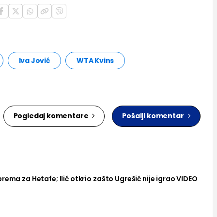
Iva Jović
WTA Kvins
Pogledaj komentare
Pošalji komentar
rema za Hetafe; Ilić otkrio zašto Ugrešić nije igrao VIDEO