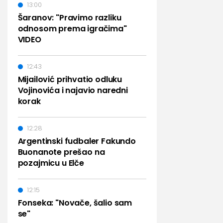
13:00
Šaranov: "Pravimo razliku
odnosom prema igračima"
VIDEO
12:43
Mijailović prihvatio odluku
Vojinovića i najavio naredni
korak
12:28
Argentinski fudbaler Fakundo
Buonanote prešao na
pozajmicu u Elče
12:15
Fonseka: "Novače, šalio sam
se"