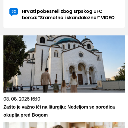
Hrvati pobesneli zbog srpskog UFC
62
borca: "Sramotno i skandalozno!" VIDEO
08. 08. 2026 16:10
Zašto je važno ići na liturgiju: Nedeljom se porodica
okuplja pred Bogom