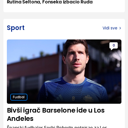
Rutina Šeltona, Fonseka izbacio Ruda
Sport
Vidi sve
0
Fudbal
Bivši igrač Barselone ide u Los
Anđeles
Španski fudbaler Serhi Roberto potpisao za Los