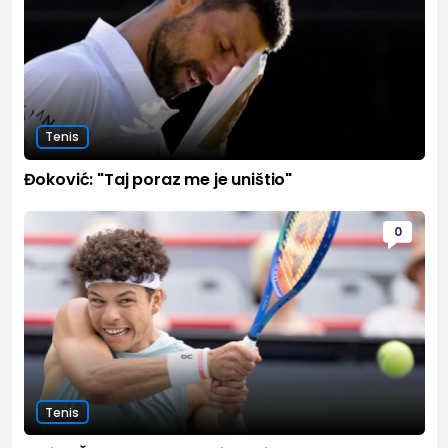
Tenis
Đoković: "Taj poraz me je uništio"
0
Tenis