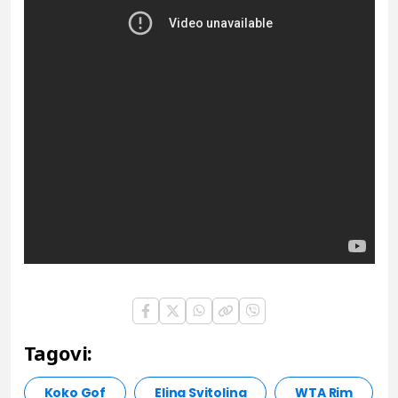
Tagovi:
Koko Gof
Elina Svitolina
WTA Rim