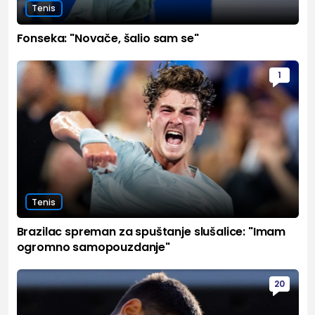
Tenis
Fonseka: "Novače, šalio sam se"
1
Tenis
Brazilac spreman za spuštanje slušalice: "Imam
ogromno samopouzdanje"
20