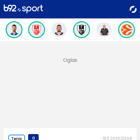
0
16.5.2026.
23:04
Tenis