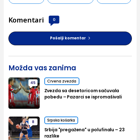
Komentari
0
Pošalji komentar
Možda vas zanima
Crvena zvezda
45
Zvezda sa desetoricom sačuvala
pobedu – Pazarci se ispromašivali
Srpska košarka
8
Srbija "pregažena" u polufinalu – 23
razlike