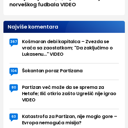
norveškog fudbala VIDEO
Najviše komentara
Košmaran debi kapitalca – Zvezda se
367
vraća sa zaostatkom; "Da zaključimo o
Lukasenu..." VIDEO
Šokantan poraz Partizana
104
Partizan već može da se sprema za
80
Hetafe; Ilić otkrio zašto Ugrešić nije igrao
VIDEO
Katastrofa za Partizan, nije moglo gore –
63
Evropa nemoguća misija?