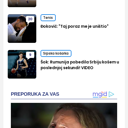
Tenis
20
Đoković: "Taj poraz me je uništio"
Srpska košarka
9
Šok: Rumunija pobedila Srbiju košem u
poslednjoj sekundi! VIDEO
PREPORUKA ZA VAS