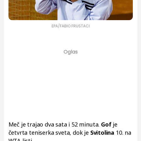
EPA/FABIO FRUSTACI
Meč je trajao dva sata i 52 minuta.
Gof
je
četvrta teniserka sveta, dok je
Svitolina
10. na
WTA listi.