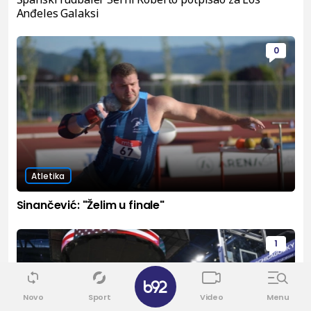
Anđeles Galaksi
0
Atletika
Sinančević: "Želim u finale"
1
✕
Novo
Sport
Video
Menu