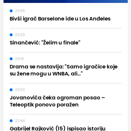
23:45
Bivši igrač Barselone ide u Los Anđeles
23:30
Sinančević: "Želim u finale"
23:14
Drama se nastavlja: "Samo igračice koje
su žene mogu u WNBA, ali..."
23:00
Jovanovića čeka ogroman posao –
Teleoptik ponovo poražen
22:44
Gabrijel Rajković (15) ispisao istoriju