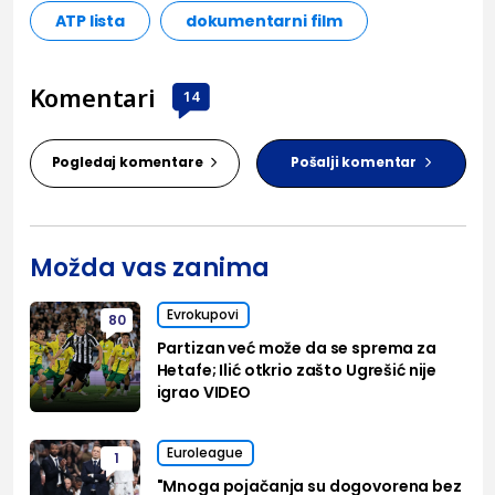
ATP lista
dokumentarni film
Komentari
14
Pogledaj komentare
Pošalji komentar
Možda vas zanima
Evrokupovi
80
Partizan već može da se sprema za
Hetafe; Ilić otkrio zašto Ugrešić nije
igrao VIDEO
Euroleague
1
"Mnoga pojačanja su dogovorena bez