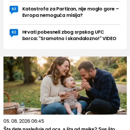
Katastrofa za Partizan, nije moglo gore –
63
Evropa nemoguća misija?
Hrvati pobesneli zbog srpskog UFC
62
borca: "Sramotno i skandalozno!" VIDEO
05. 08. 2026 06:45
Šta dete nasleđuje od oca, a šta od majke? Sve što