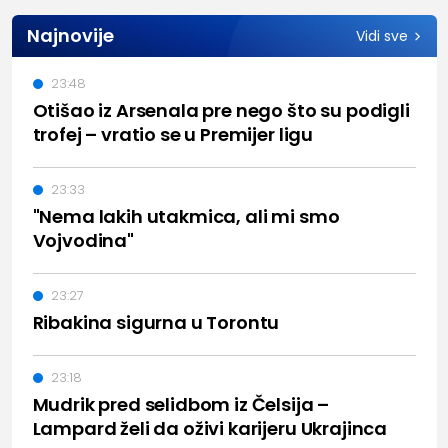
Najnovije
Vidi sve
23:48
Otišao iz Arsenala pre nego što su podigli
trofej – vratio se u Premijer ligu
23:33
"Nema lakih utakmica, ali mi smo
Vojvodina"
23:27
Ribakina sigurna u Torontu
23:18
Mudrik pred selidbom iz Čelsija –
Lampard želi da oživi karijeru Ukrajinca