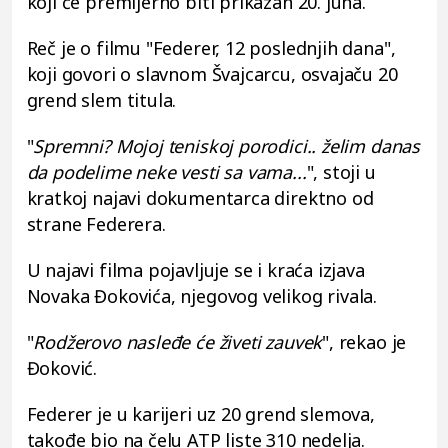
koji će premijerno biti prikazan 20. juna.
Reč je o filmu "Federer, 12 poslednjih dana",
koji govori o slavnom Švajcarcu, osvajaču 20
grend slem titula.
"
Spremni? Mojoj teniskoj porodici.. želim danas
da podelime neke vesti sa vama...
", stoji u
kratkoj najavi dokumentarca direktno od
strane Federera.
U najavi filma pojavljuje se i kraća izjava
Novaka Đokovića, njegovog velikog rivala.
"
Rodžerovo nasleđe će živeti zauvek
", rekao je
Đoković.
Federer je u karijeri uz 20 grend slemova,
takođe bio na čelu ATP liste 310 nedelja.