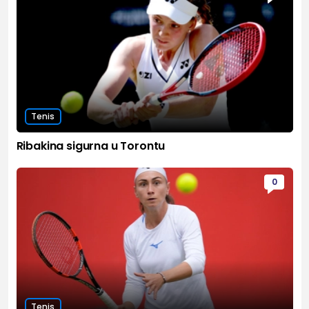
Tenis
Ribakina sigurna u Torontu
0
Tenis