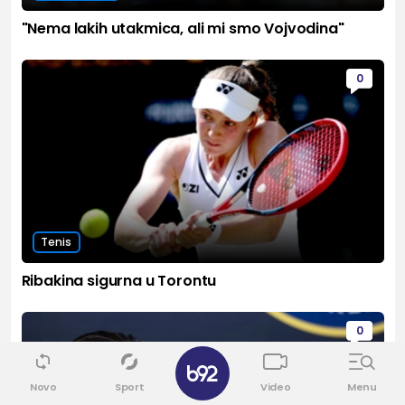
"Nema lakih utakmica, ali mi smo Vojvodina"
0
Tenis
Ribakina sigurna u Torontu
0
✕
Novo
Sport
Video
Menu