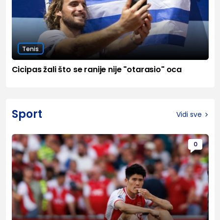
Tenis
Cicipas žali što se ranije nije "otarasio" oca
Sport
Vidi sve
0