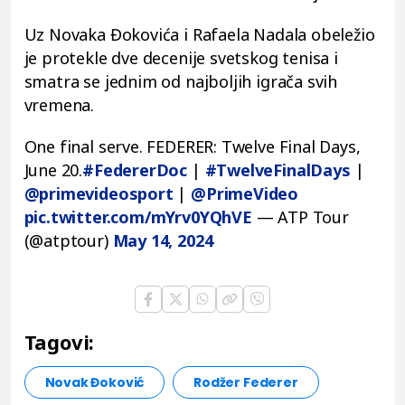
Uz Novaka Đokovića i Rafaela Nadala obeležio
je protekle dve decenije svetskog tenisa i
smatra se jednim od najboljih igrača svih
vremena.
One final serve. FEDERER: Twelve Final Days,
June 20.
#FedererDoc
|
#TwelveFinalDays
|
@primevideosport
|
@PrimeVideo
pic.twitter.com/mYrv0YQhVE
— ATP Tour
(@atptour)
May 14, 2024
Tagovi:
Novak Đoković
Rodžer Federer