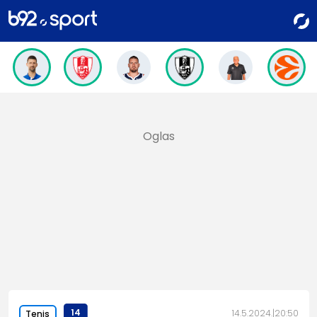
14
14.5.2024.
20:50
Tenis