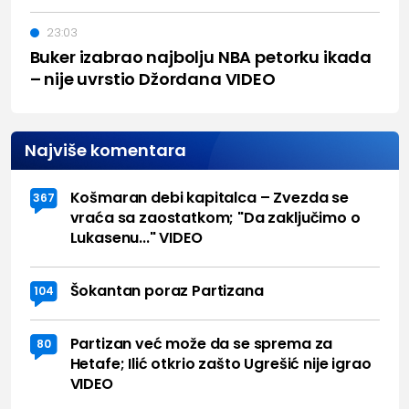
23:03
Buker izabrao najbolju NBA petorku ikada
– nije uvrstio Džordana VIDEO
Najviše komentara
Košmaran debi kapitalca – Zvezda se
367
vraća sa zaostatkom; "Da zaključimo o
Lukasenu..." VIDEO
Šokantan poraz Partizana
104
Partizan već može da se sprema za
80
Hetafe; Ilić otkrio zašto Ugrešić nije igrao
VIDEO