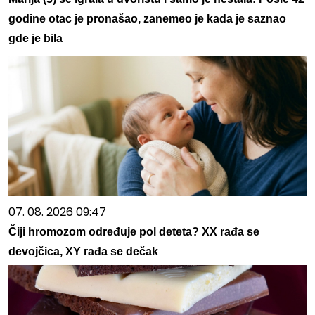
godine otac je pronašao, zanemeo je kada je saznao
gde je bila
07. 08. 2026 09:47
Čiji hromozom određuje pol deteta? XX rađa se
devojčica, XY rađa se dečak