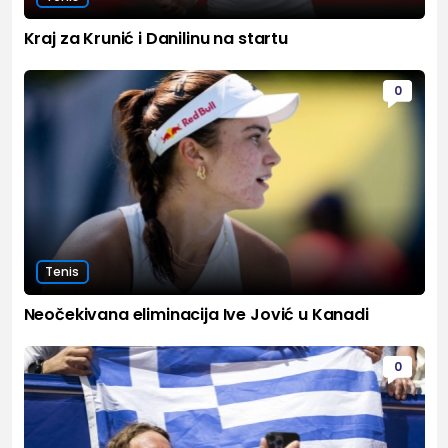
Kraj za Krunić i Danilinu na startu
0
Tenis
Neočekivana eliminacija Ive Jović u Kanadi
0