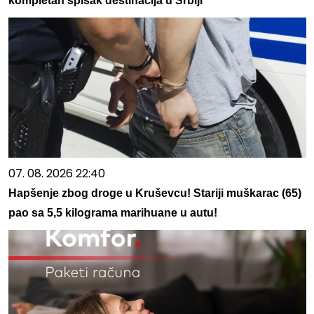
kompletan spisak destinacija u Srbiji
07. 08. 2026 22:40
Hapšenje zbog droge u Kruševcu! Stariji muškarac (65)
pao sa 5,5 kilograma marihuane u autu!