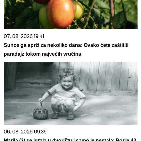
07. 08. 2026 19:41
Sunce ga sprži za nekoliko dana: Ovako ćete zaštititi
paradajz tokom najvećih vrućina
06. 08. 2026 09:39
Marija (3) se igrala u dvorištu i samo je nestala: Posle 42