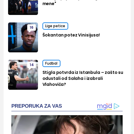
mene"
Lige petice
16
Šokantan potez Vinisijusa!
Fudbal
14
Stigla potvrda iz Istanbula – zašto su
odustali od Salaha i izabrali
Vlahovića?
PREPORUKA ZA VAS