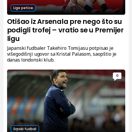
Lige petice
Otišao iz Arsenala pre nego što su
podigli trofej – vratio se u Premijer
ligu
Japanski fudbaler Takehiro Tomijasu potpisao je
višegodišnji ugovor sa Kristal Palasom, saopštio je
danas londonski klub.
0
Srpski fudbal