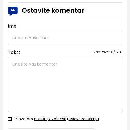
Ostavite komentar
14
Ime
Tekst
Karaktera:
0
/
1500
Prihvatam
politiku privatnosti
i
uslove korišćenja