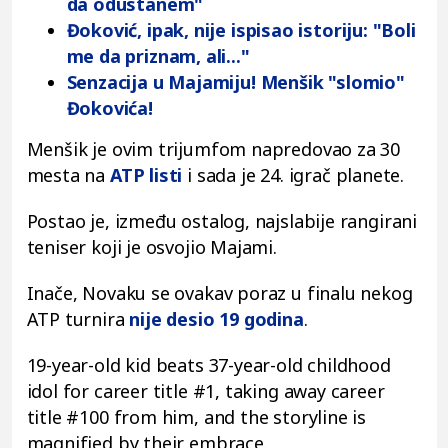
da odustanem"
Đoković, ipak, nije ispisao istoriju: "Boli
me da priznam, ali..."
Senzacija u Majamiju! Menšik "slomio"
Đokovića!
Menšik je ovim trijumfom napredovao za 30
mesta na
ATP listi
i sada je 24. igrač planete.
Postao je, između ostalog, najslabije rangirani
teniser koji je osvojio Majami.
Inače, Novaku se ovakav poraz u finalu nekog
ATP turnira
nije desio 19 godina
.
19-year-old kid beats 37-year-old childhood
idol for career title #1, taking away career
title #100 from him, and the storyline is
magnified by their embrace.