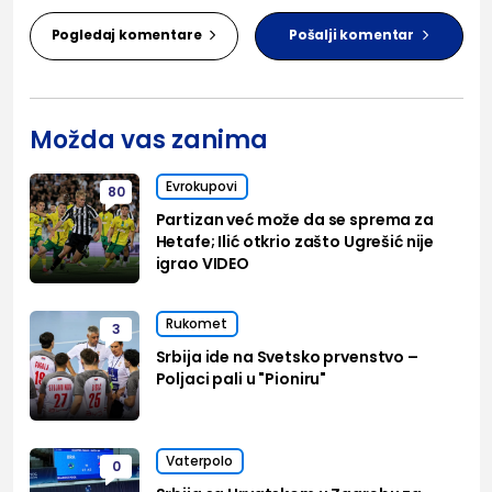
Pogledaj komentare
Pošalji komentar
Možda vas zanima
Evrokupovi
80
Partizan već može da se sprema za
Hetafe; Ilić otkrio zašto Ugrešić nije
igrao VIDEO
Rukomet
3
Srbija ide na Svetsko prvenstvo –
Poljaci pali u "Pioniru"
Vaterpolo
0