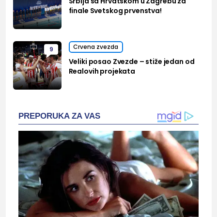
Srbija sa Hrvatskom u Zagrebu za
finale Svetskog prvenstva!
Crvena zvezda
9
Veliki posao Zvezde – stiže jedan od
Realovih projekata
PREPORUKA ZA VAS