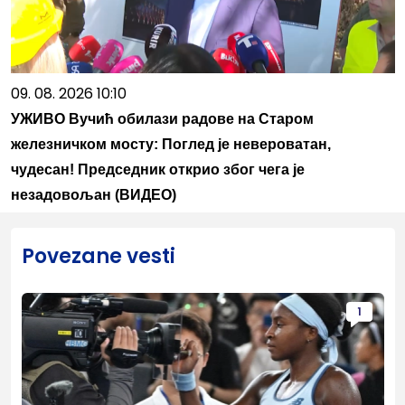
09. 08. 2026 10:10
УЖИВО Вучић обилази радове на Старом
железничком мосту: Поглед је невероватан,
чудесан! Председник открио због чега је
незадовољан (ВИДЕО)
Povezane vesti
1