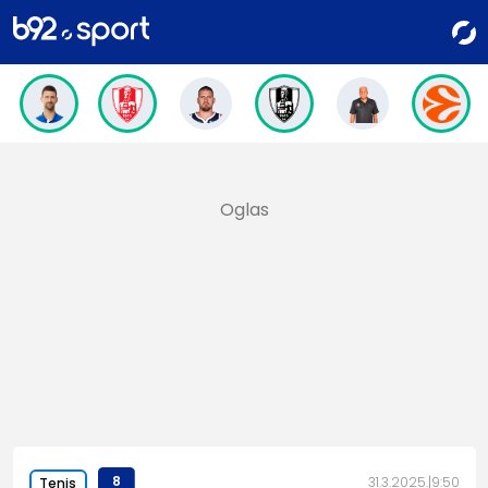
8
31.3.2025.
9:50
Tenis