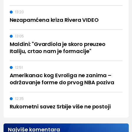
13:20
Nezapamćena kriza Rivera VIDEO
13:05
Maldini: "Gvardiola je skoro preuzeo
Italiju, crtao nam je formacije"
12:51
Amerikanac kog Evroliga ne zanima –
održavanje forme do prvog NBA poziva
12:35
Rukometni savez Srbije više ne postoji
Najviše komentara