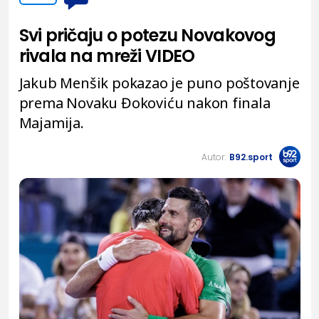
Svi pričaju o potezu Novakovog
rivala na mreži VIDEO
Jakub Menšik pokazao je puno poštovanje
prema Novaku Đokoviću nakon finala
Majamija.
Autor:
B92.sport