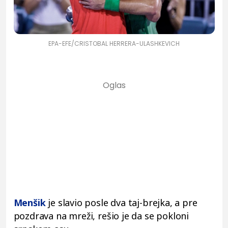
EPA-EFE/CRISTOBAL HERRERA-ULASHKEVICH
Menšik
je slavio posle dva taj-brejka, a pre
pozdrava na mreži, rešio je da se pokloni