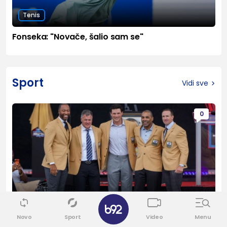
Tenis
Fonseka: "Novače, šalio sam se"
Sport
Vidi sve
0
✕
Američki fudbal
Novo
Sport
Video
Menu