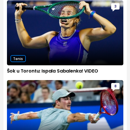
3
Tenis
Šok u Torontu: Ispala Sabalenka! VIDEO
8