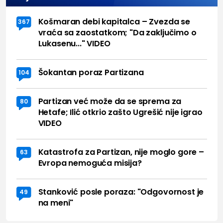
Košmaran debi kapitalca – Zvezda se
367
vraća sa zaostatkom; "Da zaključimo o
Lukasenu..." VIDEO
Šokantan poraz Partizana
104
Partizan već može da se sprema za
80
Hetafe; Ilić otkrio zašto Ugrešić nije igrao
VIDEO
Katastrofa za Partizan, nije moglo gore –
63
Evropa nemoguća misija?
Stanković posle poraza: "Odgovornost je
49
na meni"