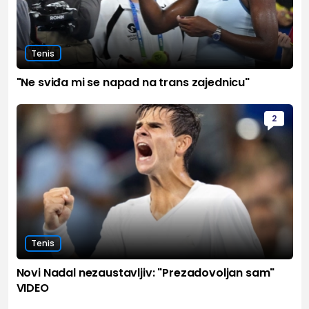
Tenis
"Ne sviđa mi se napad na trans zajednicu"
2
Tenis
Novi Nadal nezaustavljiv: "Prezadovoljan sam"
VIDEO