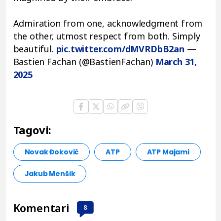
Admiration from one, acknowledgment from
the other, utmost respect from both. Simply
beautiful.
pic.twitter.com/dMVRDbB2an
—
Bastien Fachan (@BastienFachan)
March 31,
2025
Tagovi:
Novak Đoković
ATP
ATP Majami
Jakub Menšik
Komentari
8