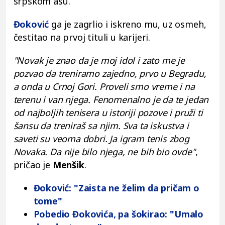
srpskom asu.
Đoković
ga je zagrlio i iskreno mu, uz osmeh,
čestitao na prvoj tituli u karijeri.
"Novak je znao da je moj idol i zato me je
pozvao da treniramo zajedno, prvo u Begradu,
a onda u Crnoj Gori. Proveli smo vreme i na
terenu i van njega. Fenomenalno je da te jedan
od najboljih tenisera u istoriji pozove i pruži ti
šansu da treniraš sa njim. Sva ta iskustva i
saveti su veoma dobri. Ja igram tenis zbog
Novaka. Da nije bilo njega, ne bih bio ovde"
,
pričao je
Menšik
.
Đoković: "Zaista ne želim da pričam o
tome"
Pobedio Đokovića, pa šokirao: "Umalo