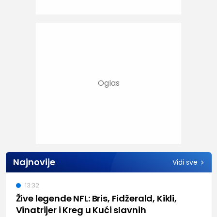
Najnovije
Vidi sve
13:32
Žive legende NFL: Bris, Fidžerald, Kikli,
Vinatrijer i Kreg u Kući slavnih