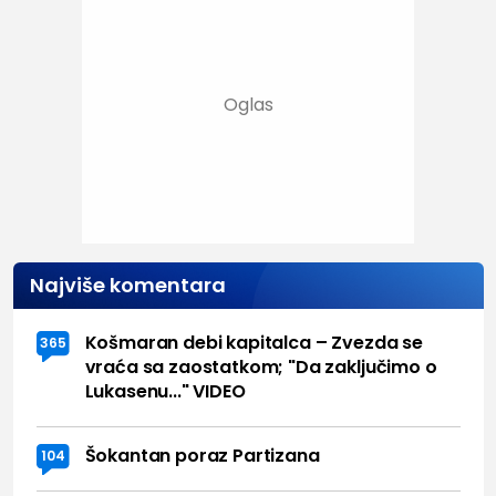
Najviše komentara
Košmaran debi kapitalca – Zvezda se
365
vraća sa zaostatkom; "Da zaključimo o
Lukasenu..." VIDEO
Šokantan poraz Partizana
104