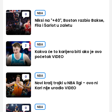
NBA
0
Niksi na "+40", Boston razbio Bakse,
Fila i Šarlot u zaletu
NBA
2
Kakva će to karijera biti ako je ovo
početak VIDEO
NBA
0
Novi kralj trojki u NBA ligi – ovo ni
Kari nije uradio VIDEO
NBA
0