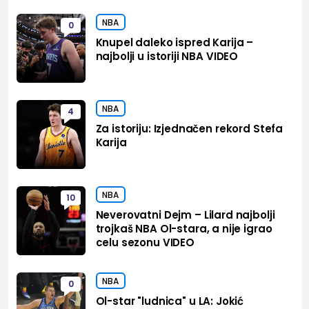
NBA
0
Knupel daleko ispred Karija –
najbolji u istoriji NBA VIDEO
NBA
4
Za istoriju: Izjednačen rekord Stefa
Karija
NBA
10
Neverovatni Dejm – Lilard najbolji
trojkaš NBA Ol-stara, a nije igrao
celu sezonu VIDEO
NBA
0
Ol-star "ludnica" u LA: Jokić