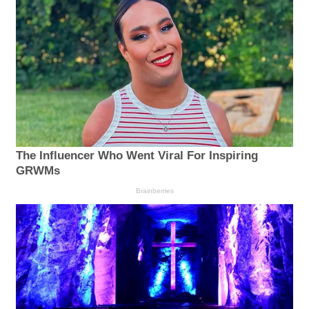
The Influencer Who Went Viral For Inspiring
GRWMs
Brainberries