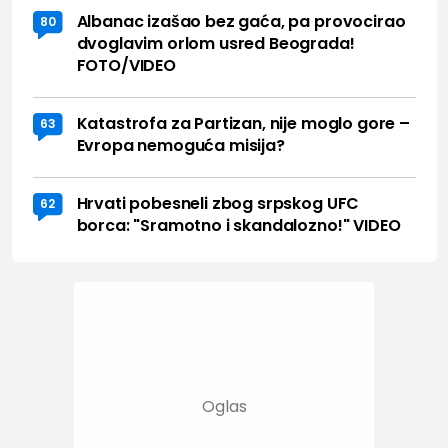
Albanac izašao bez gaća, pa provocirao
80
dvoglavim orlom usred Beograda!
FOTO/VIDEO
Katastrofa za Partizan, nije moglo gore –
63
Evropa nemoguća misija?
Hrvati pobesneli zbog srpskog UFC
62
borca: "Sramotno i skandalozno!" VIDEO