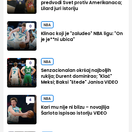
predvodi Svet protiv Amerikanaca;
Lilard juri istoriju
NBA
0
Klinac koji je "zaludeo" NBA ligu: "On
je je**ni ubica"
NBA
0
Senzacionalan okršaj najboljih
rukija; Durent dominirao; "Klač"
Meksi; Baksi "štede" Janisa VIDEO
NBA
4
Kari mu nije ni blizu – novajlija
Šarlota ispisao istoriju VIDEO