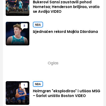
Bukerovi Sansi zaustavili pohod
Hornetsa; Henderson briljirao, vratio
se Avdija VIDEO
NBA
3
Izjednačen rekord Majkla Džordana
NBA
1
Holmgren "eksplodirao" i utišao MSG
– Šarlot uništio Boston VIDEO