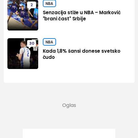
NBA
2
Senzacija stiže u NBA – Marković
"brani čast" Srbije
NBA
30
Kada 1,8% šansi donese svetsko
čudo