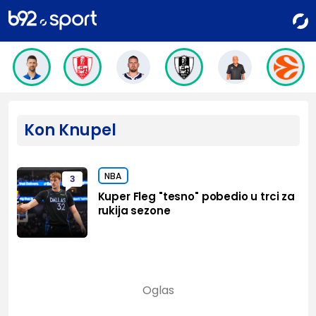
Kon Knupel
NBA
3
Kuper Fleg "tesno" pobedio u trci za
rukija sezone