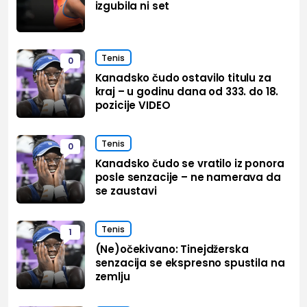
izgubila ni set
Tenis
0
Kanadsko čudo ostavilo titulu za
kraj – u godinu dana od 333. do 18.
pozicije VIDEO
Tenis
0
Kanadsko čudo se vratilo iz ponora
posle senzacije – ne namerava da
se zaustavi
Tenis
1
(Ne)očekivano: Tinejdžerska
senzacija se ekspresno spustila na
zemlju