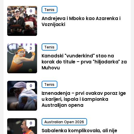
Tenis
0
Andrejeva i Mboko kao Azarenka i
Voznijacki
Tenis
3
Kanadski "vunderkind" stao na
korak do titule – prva "hiljadarka" za
Muhovu
Tenis
0
Iznenađenja – prvi ovakav poraz Ige
u karijeri, ispala i šampionka
Australijan opena
Australian Open 2026
0
Sabalenka komplikovala, ali nije