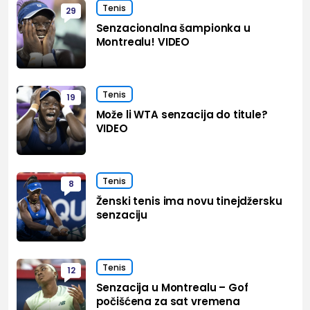
Tenis
29
Senzacionalna šampionka u
Montrealu! VIDEO
Tenis
19
Može li WTA senzacija do titule?
VIDEO
Tenis
8
Ženski tenis ima novu tinejdžersku
senzaciju
Tenis
12
Senzacija u Montrealu – Gof
počišćena za sat vremena