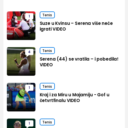
Tenis
1
Suze u Kvinsu – Serena više neće
igrati VIDEO
Tenis
4
Serena (44) se vratila – i pobedila!
VIDEO
Tenis
1
Kraj i za Miru u Majamiju - Gof u
četvrtfinalu VIDEO
Tenis
1