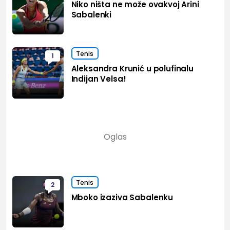
Niko ništa ne može ovakvoj Arini
Sabalenki
Tenis
1
Aleksandra Krunić u polufinalu
Indijan Velsa!
Tenis
2
Mboko izaziva Sabalenku