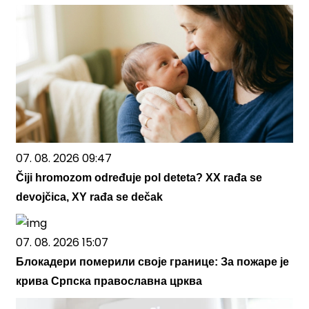
07. 08. 2026 09:47
Čiji hromozom određuje pol deteta? XX rađa se
devojčica, XY rađa se dečak
07. 08. 2026 15:07
Блокадери померили своје границе: За пожаре је
крива Српска православна црква