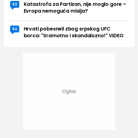
Katastrofa za Partizan, nije moglo gore –
63
Evropa nemoguća misija?
Hrvati pobesneli zbog srpskog UFC
62
borca: "Sramotno i skandalozno!" VIDEO