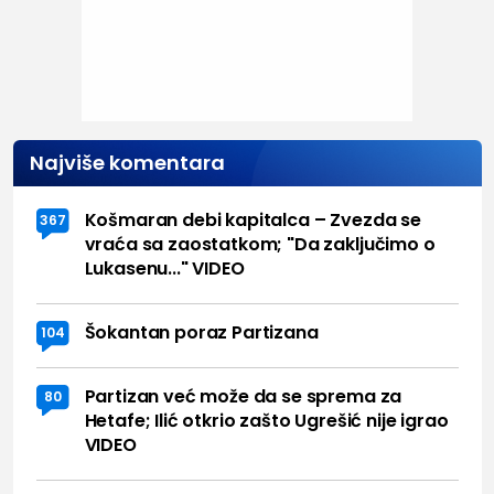
Najviše komentara
Košmaran debi kapitalca – Zvezda se
367
vraća sa zaostatkom; "Da zaključimo o
Lukasenu..." VIDEO
Šokantan poraz Partizana
104
Partizan već može da se sprema za
80
Hetafe; Ilić otkrio zašto Ugrešić nije igrao
VIDEO