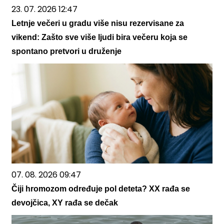
23. 07. 2026 12:47
Letnje večeri u gradu više nisu rezervisane za
vikend: Zašto sve više ljudi bira večeru koja se
spontano pretvori u druženje
07. 08. 2026 09:47
Čiji hromozom određuje pol deteta? XX rađa se
devojčica, XY rađa se dečak