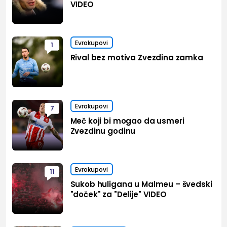
VIDEO
Evrokupovi
1
Rival bez motiva Zvezdina zamka
Evrokupovi
7
Meč koji bi mogao da usmeri
Zvezdinu godinu
Evrokupovi
11
Sukob huligana u Malmeu – švedski
"doček" za "Delije" VIDEO