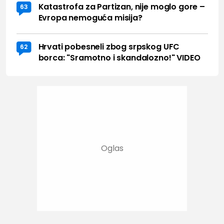
Katastrofa za Partizan, nije moglo gore –
63
Evropa nemoguća misija?
Hrvati pobesneli zbog srpskog UFC
62
borca: "Sramotno i skandalozno!" VIDEO