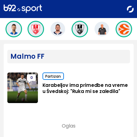
Malmo FF
Partizan
0
Karabeljov ima primedbe na vreme
u Švedskoj: "Ruka mi se zaledila"