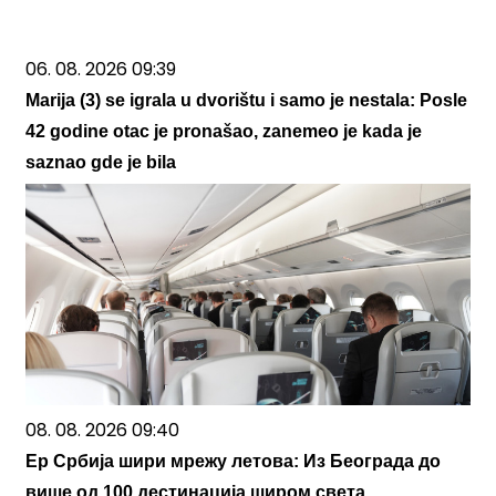
06. 08. 2026 09:39
Marija (3) se igrala u dvorištu i samo je nestala: Posle
42 godine otac je pronašao, zanemeo je kada je
saznao gde je bila
08. 08. 2026 09:40
Ер Србија шири мрежу летова: Из Београда до
више од 100 дестинација широм света