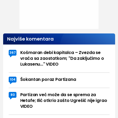
Najviše komentara
Košmaran debi kapitalca – Zvezda se
367
vraća sa zaostatkom; "Da zaključimo o
Lukasenu..." VIDEO
Šokantan poraz Partizana
104
Partizan već može da se sprema za
80
Hetafe; Ilić otkrio zašto Ugrešić nije igrao
VIDEO