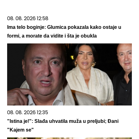
08. 08. 2026 12:58
Ima telo boginje: Glumica pokazala kako ostaje u
formi, a morate da vidite i šta je obukla
08. 08. 2026 12:35
"Istina je!": Slađa uhvatila muža u preljubi; Đani
"Kajem se"