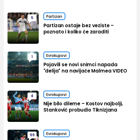
Partizan
5
Partizan ostaje bez veziste –
poznato i koliko će zaraditi
Evrokupovi
1
Pojavili se novi snimci napada
"delija" na navijače Malmea VIDEO
Evrokupovi
4
Nije bilo dileme – Kostov najbolji,
Stanković probudio Tiknizjana
Evrokupovi
99