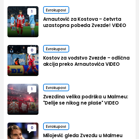
Evrokupovi
1
Arnautović za Kostova – četvrta
uzastopna pobeda Zvezde! VIDEO
Evrokupovi
0
Kostov za vođstvo Zvezde – odlična
akcija preko Arnautovića VIDEO
Evrokupovi
1
Zvezdina velika podrška u Malmeu:
"Delije se nikog ne plaše" VIDEO
Evrokupovi
0
Milojević gleda Zvezdu u Malmeu