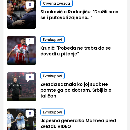
Crvena zvezda
0
Stanković o Radonjiću: "Družili smo
se i putovali zajedno..."
Evrokupovi
1
Krunić: "Pobeda ne treba da se
dovodi u pitanje"
Evrokupovi
0
Zvezda saznala ko joj sudi: Ne
pamte ga po dobrom, Srbiji bio
taličan
Evrokupovi
0
Uspešna generalka Malmea pred
Zvezdu VIDEO