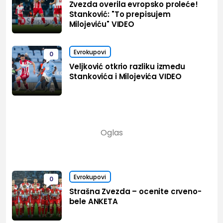
Zvezda overila evropsko proleće!
Stanković: "To prepisujem
Milojeviću" VIDEO
Evrokupovi
0
Veljković otkrio razliku između
Stankovića i Milojevića VIDEO
Evrokupovi
0
Strašna Zvezda – ocenite crveno-
bele ANKETA