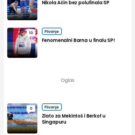
Nikola Aćin bez polufinala SP
Plivanje
10
Fenomenalni Barna u finalu SP!
Plivanje
0
Zlato za Mekintoš i Berkof u
Singapuru