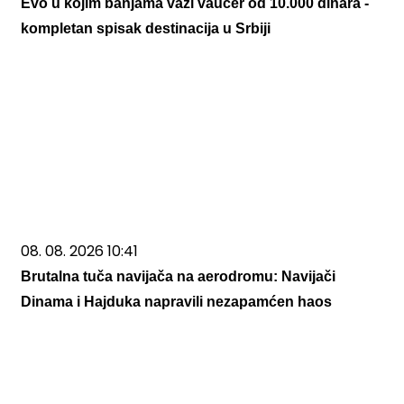
Evo u kojim banjama važi vaučer od 10.000 dinara -
kompletan spisak destinacija u Srbiji
08. 08. 2026 10:41
Brutalna tuča navijača na aerodromu: Navijači
Dinama i Hajduka napravili nezapamćen haos