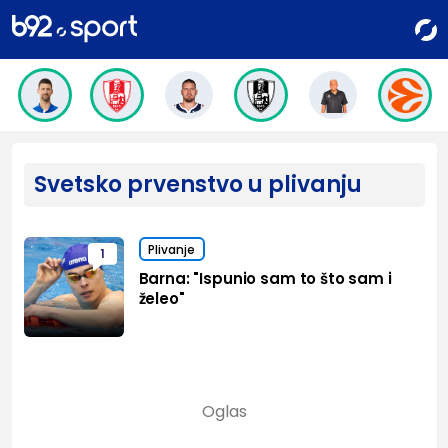
Svetsko prvenstvo u plivanju
Plivanje
1
Barna: "Ispunio sam to što sam i
želeo"