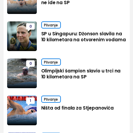
ne ide na SP
Plivanje
0
SP u Singapuru: Džonson slavila na
10 kilometara na otvorenim vodama
Plivanje
0
Olimpijski šampion slavio u trci na
10 kilometara na SP
Plivanje
1
Ništa od finala za Stjepanovića