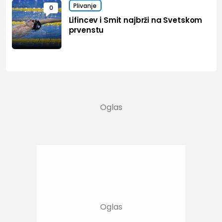
Plivanje
0
Lifincev i Smit najbrži na Svetskom
prvenstu