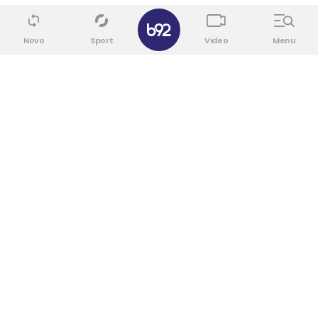
✕
Novo
Sport
Video
Menu
08. 08. 2026 10:44
PRILIČNO SE BOJIM DA ĆEMO IMATI JOŠ JEDNU
TEŠKU ZIMU: Vučić o ratu u Ukrajini
07. 08. 2026 09:14
Сазнања „Политике”: Црна Гора следећа у
војном савезу Загреба, Тиране и Приштине