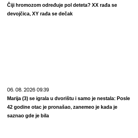
Čiji hromozom određuje pol deteta? XX rađa se
devojčica, XY rađa se dečak
06. 08. 2026 09:39
Marija (3) se igrala u dvorištu i samo je nestala: Posle
42 godine otac je pronašao, zanemeo je kada je
saznao gde je bila