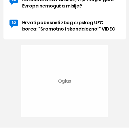
Evropa nemoguća misija?
Hrvati pobesneli zbog srpskog UFC
62
borca: "Sramotno i skandalozno!" VIDEO