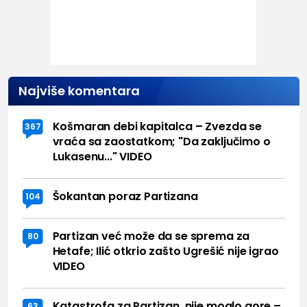
Najviše komentara
Košmaran debi kapitalca – Zvezda se
367
vraća sa zaostatkom; "Da zaključimo o
Lukasenu..." VIDEO
Šokantan poraz Partizana
104
Partizan već može da se sprema za
80
Hetafe; Ilić otkrio zašto Ugrešić nije igrao
VIDEO
Katastrofa za Partizan, nije moglo gore –
63