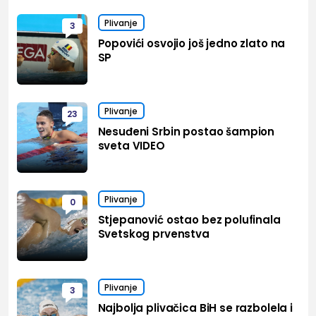
Plivanje
3
Popovići osvojio još jedno zlato na
SP
Plivanje
23
Nesuđeni Srbin postao šampion
sveta VIDEO
Plivanje
0
Stjepanović ostao bez polufinala
Svetskog prvenstva
Plivanje
3
Najbolja plivačica BiH se razbolela i