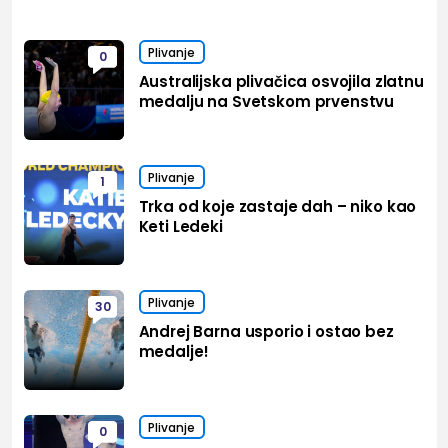
Plivanje
0
Australijska plivačica osvojila zlatnu
medalju na Svetskom prvenstvu
Plivanje
1
Trka od koje zastaje dah – niko kao
Keti Ledeki
Plivanje
30
Andrej Barna usporio i ostao bez
medalje!
Plivanje
0