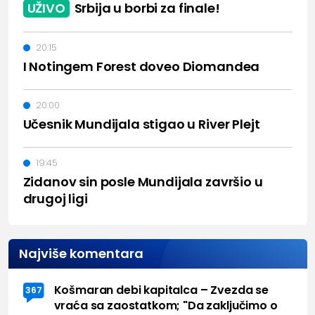
UŽIVO
Srbija u borbi za finale!
20:15
I Notingem Forest doveo Diomandea
20:00
Učesnik Mundijala stigao u River Plejt
19:45
Zidanov sin posle Mundijala završio u
drugoj ligi
Najviše komentara
Košmaran debi kapitalca – Zvezda se
367
vraća sa zaostatkom; "Da zaključimo o