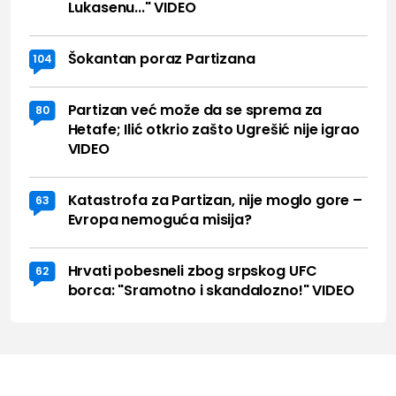
Lukasenu..." VIDEO
Šokantan poraz Partizana
104
Partizan već može da se sprema za
80
Hetafe; Ilić otkrio zašto Ugrešić nije igrao
VIDEO
Katastrofa za Partizan, nije moglo gore –
63
Evropa nemoguća misija?
Hrvati pobesneli zbog srpskog UFC
62
borca: "Sramotno i skandalozno!" VIDEO