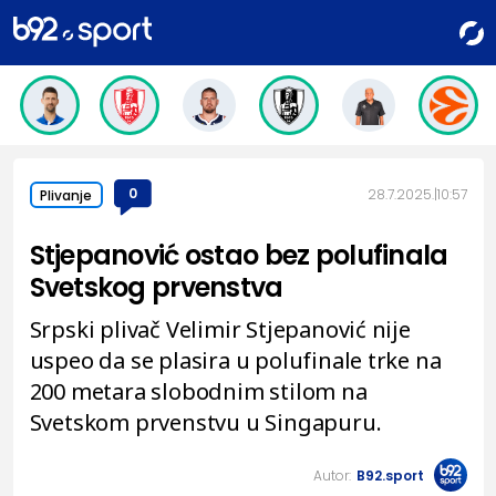
0
28.7.2025.
10:57
Plivanje
Stjepanović ostao bez polufinala
Svetskog prvenstva
Srpski plivač Velimir Stjepanović nije
uspeo da se plasira u polufinale trke na
200 metara slobodnim stilom na
Svetskom prvenstvu u Singapuru.
Autor:
B92.sport