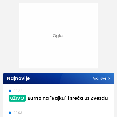
Najnovije
Vidi sve
20:22
UŽIVO
Burno na "Rajku" i sreća uz Zvezdu
20:03