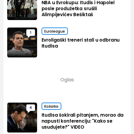
NBA u Evrokupu: Itudis i Hapolel
posle produžetka srušili
Alimpijevićev Bešiktaš
Euroleague
1
Evroligaški treneri stali u odbranu
Itudisa
Košarka
4
Itudisa šokirali pitanjem, morao da
napusti konferenciju: "Kako se
usuđujete?" VIDEO