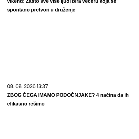
vikend: Zašto sve više ljudi bira večeru koja se
spontano pretvori u druženje
08. 08. 2026 13:37
ZBOG ČEGA IMAMO PODOČNJAKE? 4 načina da ih
efikasno rešimo