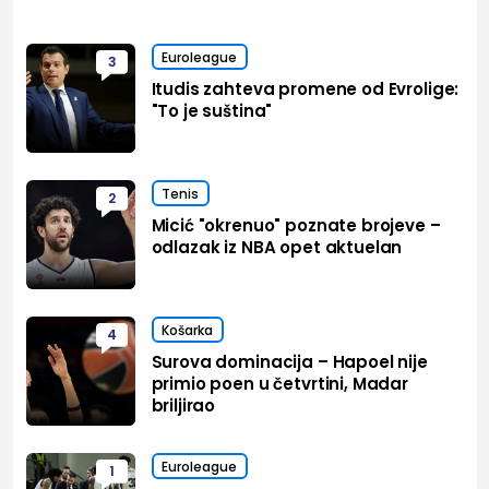
Euroleague
3
Itudis zahteva promene od Evrolige:
"To je suština"
Tenis
2
Micić "okrenuo" poznate brojeve –
odlazak iz NBA opet aktuelan
Košarka
4
Surova dominacija – Hapoel nije
primio poen u četvrtini, Madar
briljirao
Euroleague
1