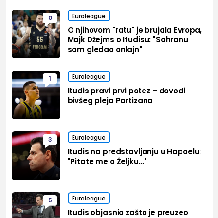
Euroleague
0
O njihovom "ratu" je brujala Evropa,
Majk Džejms o Itudisu: "Sahranu
sam gledao onlajn"
Euroleague
1
Itudis pravi prvi potez – dovodi
bivšeg pleja Partizana
Euroleague
3
Itudis na predstavljanju u Hapoelu:
"Pitate me o Željku..."
Euroleague
5
Itudis objasnio zašto je preuzeo