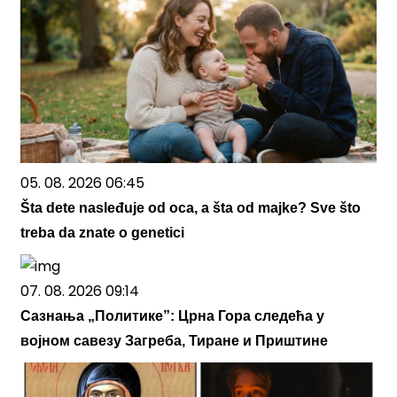
05. 08. 2026 06:45
Šta dete nasleđuje od oca, a šta od majke? Sve što
treba da znate o genetici
07. 08. 2026 09:14
Сазнања „Политике”: Црна Гора следећа у
војном савезу Загреба, Тиране и Приштине