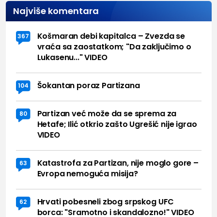
Najviše komentara
Košmaran debi kapitalca – Zvezda se
367
vraća sa zaostatkom; "Da zaključimo o
Lukasenu..." VIDEO
Šokantan poraz Partizana
104
Partizan već može da se sprema za
80
Hetafe; Ilić otkrio zašto Ugrešić nije igrao
VIDEO
Katastrofa za Partizan, nije moglo gore –
63
Evropa nemoguća misija?
Hrvati pobesneli zbog srpskog UFC
62
borca: "Sramotno i skandalozno!" VIDEO