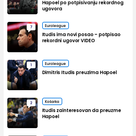
Hapoel po potpisivanju rekordnog
ugovora
Euroleague
7
Itudis ima novi posao – potpisao
rekordni ugovor VIDEO
Euroleague
1
Dimitris Itudis preuzima Hapoel
Košarka
2
Itudis zainteresovan da preuzme
Hapoel