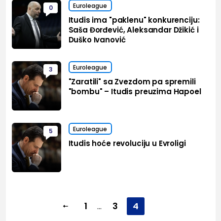
Euroleague
0
Itudis ima "paklenu" konkurenciju:
Saša Đorđević, Aleksandar Džikić i
Duško Ivanović
Euroleague
3
"Zaratili" sa Zvezdom pa spremili
"bombu" – Itudis preuzima Hapoel
Euroleague
5
Itudis hoće revoluciju u Evroligi
1
3
4
...