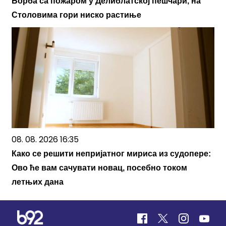
Борба са пожаром у Делиблатској пешчари, на
Столовима гори ниско растиње
08. 08. 2026 16:35
Како се решити непријатног мириса из судопере:
Ово ће вам сачувати новац, посебно током
летњих дана