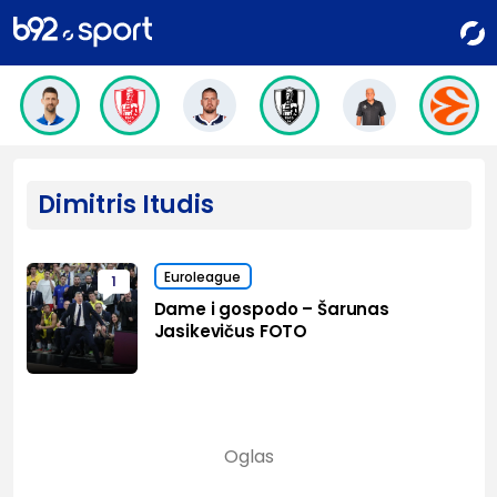
Dimitris Itudis
Euroleague
1
Dame i gospodo – Šarunas
Jasikevičus FOTO