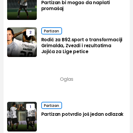
Partizan bi mogao da naplati
promašaj
Partizan
2
Rodić za B92.sport o transformaciji
Grimalda, Zvezdi i rezultatima
Jojića za Lige petice
Partizan
1
Partizan potvrdio još jedan odlazak