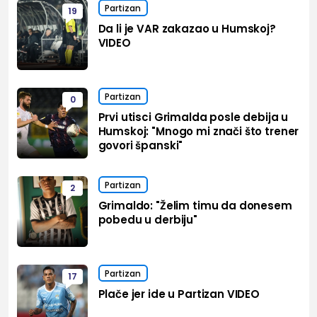
Partizan
19
Da li je VAR zakazao u Humskoj?
VIDEO
Partizan
0
Prvi utisci Grimalda posle debija u
Humskoj: "Mnogo mi znači što trener
govori španski"
Partizan
2
Grimaldo: "Želim timu da donesem
pobedu u derbiju"
Partizan
17
Plače jer ide u Partizan VIDEO