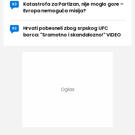
Katastrofa za Partizan, nije moglo gore –
63
Evropa nemoguća misija?
Hrvati pobesneli zbog srpskog UFC
62
borca: "Sramotno i skandalozno!" VIDEO