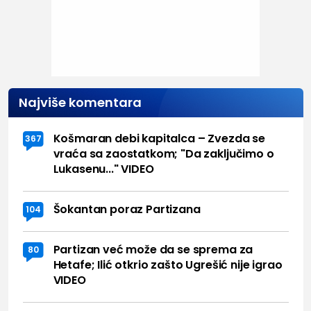
Najviše komentara
Košmaran debi kapitalca – Zvezda se
367
vraća sa zaostatkom; "Da zaključimo o
Lukasenu..." VIDEO
Šokantan poraz Partizana
104
Partizan već može da se sprema za
80
Hetafe; Ilić otkrio zašto Ugrešić nije igrao
VIDEO