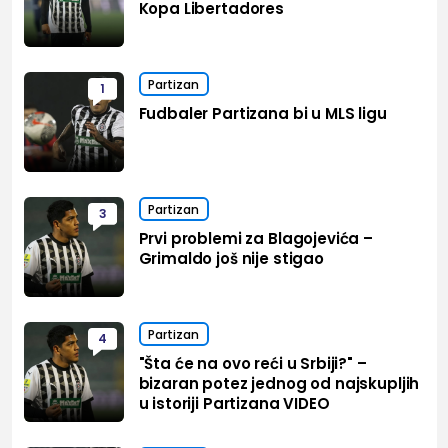
Kopa Libertadores
Partizan
1
Fudbaler Partizana bi u MLS ligu
Partizan
3
Prvi problemi za Blagojevića –
Grimaldo još nije stigao
Partizan
4
"Šta će na ovo reći u Srbiji?" –
bizaran potez jednog od najskupljih
u istoriji Partizana VIDEO