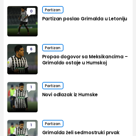
Partizan
0
Partizan poslao Grimalda u Letoniju
Partizan
6
Propao dogovor sa Meksikancima –
Grimaldo ostaje u Humskoj
Partizan
1
Novi odlazak iz Humske
Partizan
1
Grimalda želi sedmostruki prvak