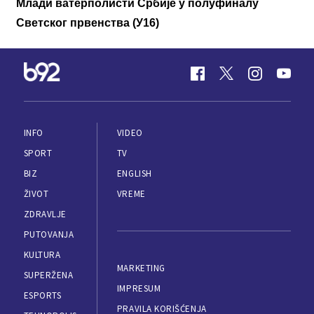
Млади ватерполисти Србије у полуфиналу
Светског првенства (У16)
INFO
VIDEO
SPORT
TV
BIZ
ENGLISH
ŽIVOT
VREME
ZDRAVLJE
PUTOVANJA
KULTURA
MARKETING
SUPERŽENA
IMPRESUM
ESPORTS
PRAVILA KORIŠĆENJA