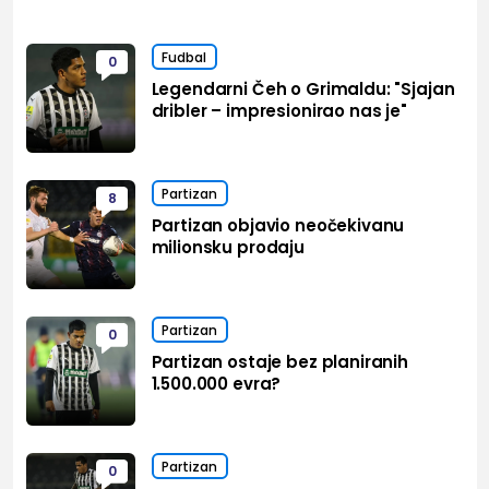
Fudbal
0
Legendarni Čeh o Grimaldu: "Sjajan
dribler – impresionirao nas je"
Partizan
8
Partizan objavio neočekivanu
milionsku prodaju
Partizan
0
Partizan ostaje bez planiranih
1.500.000 evra?
Partizan
0