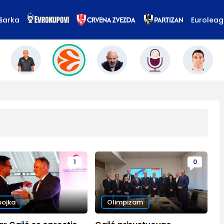
šarka
Eurolea
1
0
ojka
Olimpizam