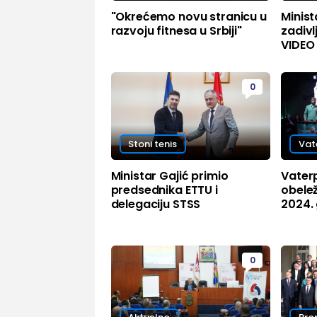
"Okrećemo novu stranicu u
Minist
razvoju fitnesa u Srbiji"
zadivl
VIDEO
0
Stoni tenis
Vat
Ministar Gajić primio
Vaterp
predsednika ETTU i
obele
delegaciju STSS
2024.
0