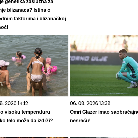
 je genetika zaslužna za
je blizanaca? Istina o
dnim faktorima i blizanačkoj
noći
8. 2026 14:12
06. 08. 2026 13:38
ko visoku temperaturu
Omri Glazer imao saobraćajn
ko telo može da izdrži?
nesreću!