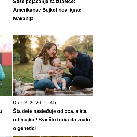
Stiže pojačanje za Izraelce:
Amerikanac Bejkot novi igrač
Makabija
05. 08. 2026 06:45
u
Šta dete nasleđuje od oca, a šta
od majke? Sve što treba da znate
o genetici