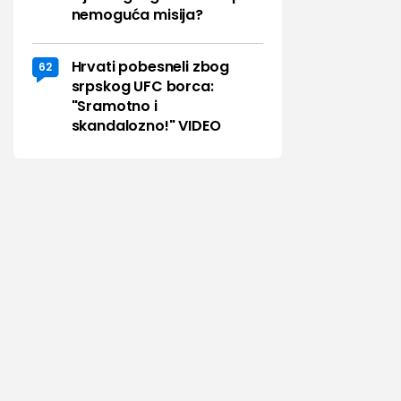
nemoguća misija?
Hrvati pobesneli zbog
62
srpskog UFC borca:
"Sramotno i
skandalozno!" VIDEO