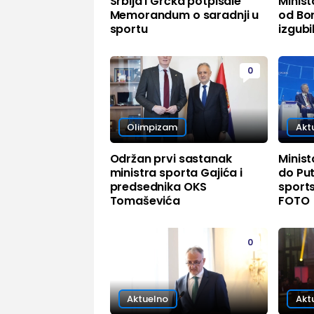
Srbija i Grčka potpisale
Minist
Memorandum o saradnji u
od Bor
sportu
izgubi
0
Olimpizam
Akt
Održan prvi sastanak
Minist
ministra sporta Gajića i
do Pu
predsednika OKS
sports
Tomaševića
FOTO
0
Aktuelno
Akt