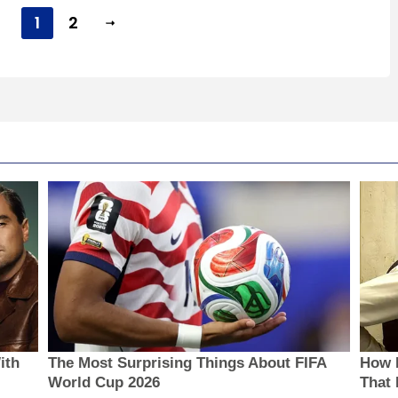
1
2
ith
The Most Surprising Things About FIFA
How 
World Cup 2026
That