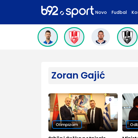
Novo
Fudbal
Ko
Zoran Gajić
0
Olimpizam
Odb