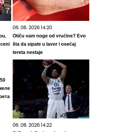
06. 08. 2026 14:20
pu,
Otiču vam noge od vrućine? Evo
 ceni
šta da sipate u lavor i osećaj
tereta nestaje
 50
желе
рета
06. 08. 2026 14:22