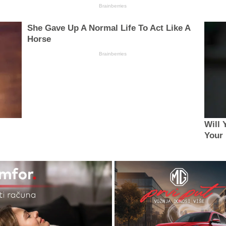
Brainberries
She Gave Up A Normal Life To Act Like A
Horse
Brainberries
Will 
Your