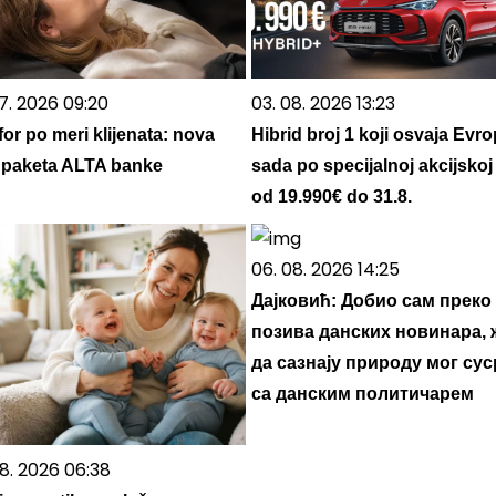
7. 2026 09:20
03. 08. 2026 13:23
or po meri klijenata: nova
Hibrid broj 1 koji osvaja Evro
ja paketa ALTA banke
sada po specijalnoj akcijskoj
od 19.990€ do 31.8.
06. 08. 2026 14:25
Дајковић: Добио сам преко
позива данских новинара, 
да сазнају природу мог сус
са данским политичарем
08. 2026 06:38