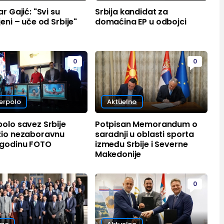
ar Gajić: "Svi su
Srbija kandidat za
jeni – uče od Srbije"
domaćina EP u odbojci
0
0
erpolo
Aktuelno
olo savez Srbije
Potpisan Memorandum o
žio nezaboravnu
saradnji u oblasti sporta
 godinu FOTO
između Srbije i Severne
Makedonije
0