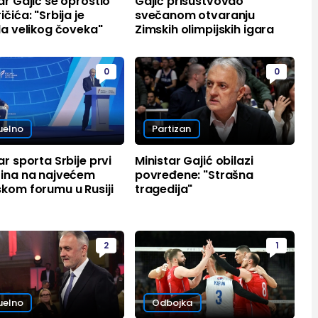
ar Gajić se oprostio
Gajić prisustvovao
ičića: "Srbija je
svečanom otvaranju
la velikog čoveka"
Zimskih olimpijskih igara
0
0
uelno
Partizan
ar sporta Srbije prvi
Ministar Gajić obilazi
tina na najvećem
povređene: "Strašna
kom forumu u Rusiji
tragedija"
2
1
uelno
Odbojka