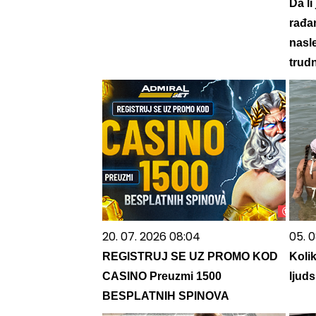
Da li
rađan
nasle
trud
20. 07. 2026 08:04
05. 0
REGISTRUJ SE UZ PROMO KOD
Koli
CASINO Preuzmi 1500
ljuds
BESPLATNIH SPINOVA