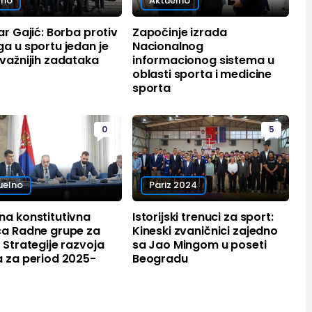
omo
Aktuelno
ar Gajić: Borba protiv
Započinje izrada
a u sportu jedan je
Nacionalnog
važnijih zadataka
informacionog sistema u
oblasti sporta i medicine
sporta
0
5
uelno
Pariz 2024
na konstitutivna
Istorijski trenuci za sport:
ca Radne grupe za
Kineski zvaničnici zajedno
 Strategije razvoja
sa Jao Mingom u poseti
a za period 2025-
Beogradu