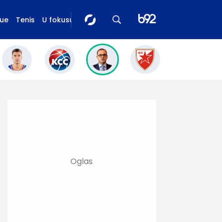
gue
Tenis
U fokusu