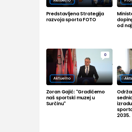
Aktuelno
Pr
Predstavljena Strategija
Minist
razvoja sporta FOTO
doping
od naj
0
Aktuelno
Akt
Zoran Gajić: "Gradićemo
Održa
naš sportski muzej u
sedni
Surčinu"
izradu
sport
2035.