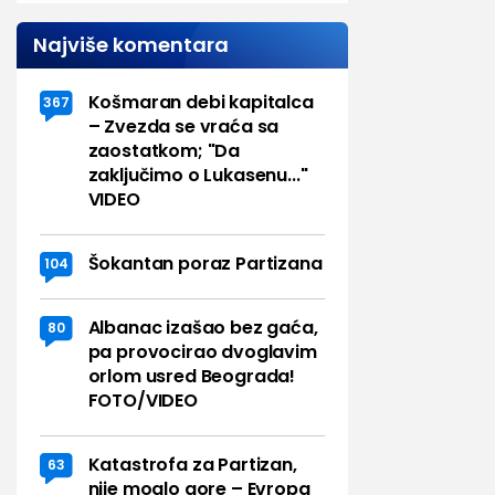
Najviše komentara
Košmaran debi kapitalca
367
– Zvezda se vraća sa
zaostatkom; "Da
zaključimo o Lukasenu..."
VIDEO
Šokantan poraz Partizana
104
Albanac izašao bez gaća,
80
pa provocirao dvoglavim
orlom usred Beograda!
FOTO/VIDEO
Katastrofa za Partizan,
63
nije moglo gore – Evropa