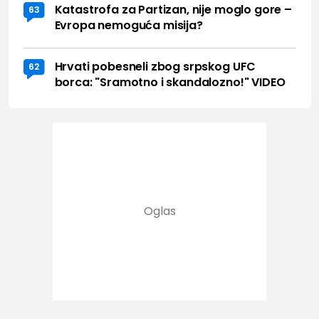
Katastrofa za Partizan, nije moglo gore –
63
Evropa nemoguća misija?
Hrvati pobesneli zbog srpskog UFC
62
borca: "Sramotno i skandalozno!" VIDEO