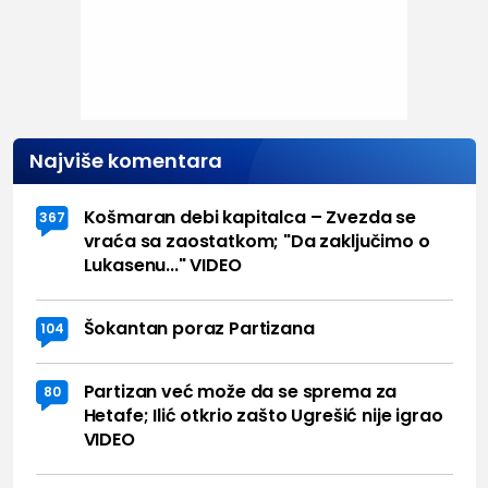
Najviše komentara
Košmaran debi kapitalca – Zvezda se
367
vraća sa zaostatkom; "Da zaključimo o
Lukasenu..." VIDEO
Šokantan poraz Partizana
104
Partizan već može da se sprema za
80
Hetafe; Ilić otkrio zašto Ugrešić nije igrao
VIDEO