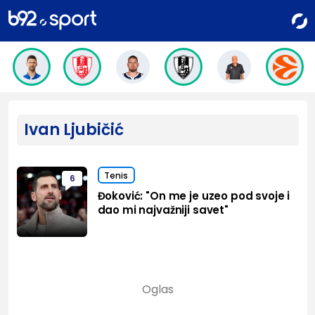
Ivan Ljubičić
Tenis
6
Đoković: "On me je uzeo pod svoje i
dao mi najvažniji savet"