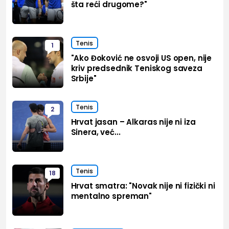
šta reći drugome?"
Tenis
1
"Ako Đoković ne osvoji US open, nije
kriv predsednik Teniskog saveza
Srbije"
Tenis
2
Hrvat jasan – Alkaras nije ni iza
Sinera, već...
Tenis
18
Hrvat smatra: "Novak nije ni fizički ni
mentalno spreman"