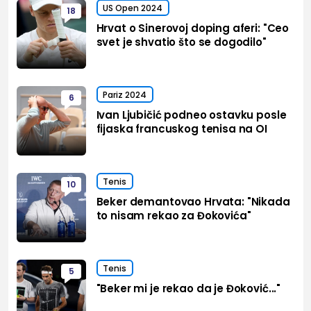
US Open 2024
18
Hrvat o Sinerovoj doping aferi: "Ceo
svet je shvatio što se dogodilo"
Pariz 2024
6
Ivan Ljubičić podneo ostavku posle
fijaska francuskog tenisa na OI
Tenis
10
Beker demantovao Hrvata: "Nikada
to nisam rekao za Đokovića"
Tenis
5
"Beker mi je rekao da je Đoković..."