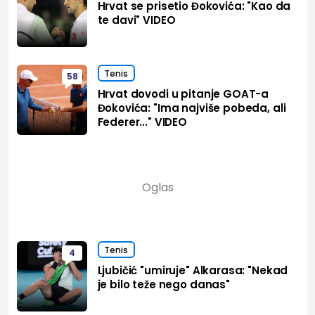
Hrvat se prisetio Đokovića: "Kao da
te davi" VIDEO
Tenis
58
Hrvat dovodi u pitanje GOAT-a
Đokovića: "Ima najviše pobeda, ali
Federer..." VIDEO
Tenis
4
Ljubičić "umiruje" Alkarasa: "Nekad
je bilo teže nego danas"