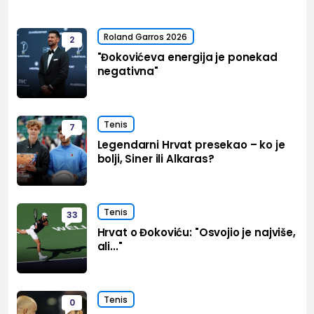
Roland Garros 2026
2
"Đokovićeva energija je ponekad
negativna"
Tenis
7
Legendarni Hrvat presekao – ko je
bolji, Siner ili Alkaras?
Tenis
33
Hrvat o Đokoviću: "Osvojio je najviše,
ali..."
Tenis
0