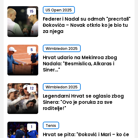
US Open 2025
15
Federer i Nadal su odmah "precrtali"
Đokovića – Novak otkrio ko je bio tu
za njega
Wimbledon 2025
5
Hrvat udario na Mekinroa zbog
Nadala: "Besmislica, Alkaras i
Siner..."
Wimbledon 2025
12
Legendarni Hrvat se oglasio zbog
Sinera: "Ovo je poruka za sve
roditelje!"
Tenis
1
Hrvat se pita: "Đoković i Mari – ko će