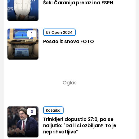
Šok: Čaranija prelazi na ESPN
US Open 2024
1
Posao iz snova FOTO
Košarka
3
Trinkijeri dopustio 27:0, pa se
naljutio: "Da li si ozbiljan? To je
neprihvatljivo"