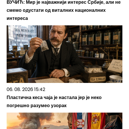
ВУЧИЋ: Мир је најважнији интерес Србије, али не
смемо одустати од виталних националних
интереса
06. 08. 2026 15:42
Пластична кеса чаја је настала јер је неко
погрешно разумео узорак