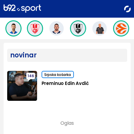
novinar
Srpska košarka
146
Preminuo Edin Avdić