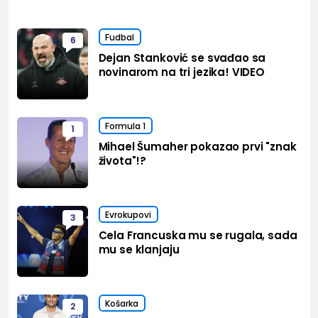
Fudbal
6
Dejan Stanković se svađao sa
novinarom na tri jezika! VIDEO
Formula 1
1
Mihael Šumaher pokazao prvi "znak
života"!?
Evrokupovi
3
Cela Francuska mu se rugala, sada
mu se klanjaju
Košarka
2