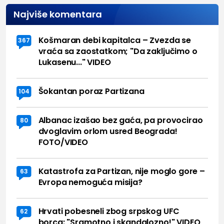
Najviše komentara
Košmaran debi kapitalca – Zvezda se
367
vraća sa zaostatkom; "Da zaključimo o
Lukasenu..." VIDEO
Šokantan poraz Partizana
104
Albanac izašao bez gaća, pa provocirao
80
dvoglavim orlom usred Beograda!
FOTO/VIDEO
Katastrofa za Partizan, nije moglo gore –
63
Evropa nemoguća misija?
Hrvati pobesneli zbog srpskog UFC
62
borca: "Sramotno i skandalozno!" VIDEO