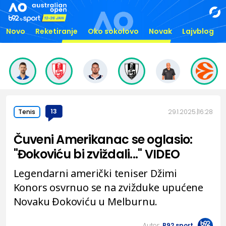
Novo
Reketiranje
Oko sokolovo
Novak
Lajvblog
13
29.1.2025.
16:28
Tenis
Čuveni Amerikanac se oglasio:
"Đokoviću bi zviždali..." VIDEO
Legendarni američki teniser Džimi
Konors osvrnuo se na zvižduke upućene
Novaku Đokoviću u Melburnu.
Autor:
B92.sport