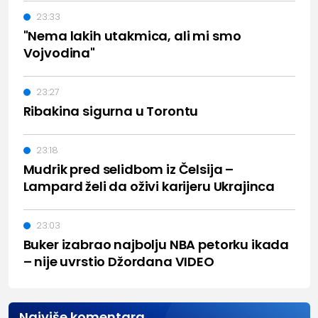
23:33
"Nema lakih utakmica, ali mi smo
Vojvodina"
23:27
Ribakina sigurna u Torontu
23:18
Mudrik pred selidbom iz Čelsija –
Lampard želi da oživi karijeru Ukrajinca
23:03
Buker izabrao najbolju NBA petorku ikada
– nije uvrstio Džordana VIDEO
Najviše komentara