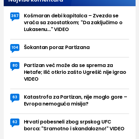
Košmaran debi kapitalca – Zvezda se
367
vraća sa zaostatkom; "Da zaključimo o
Lukasenu..." VIDEO
Šokantan poraz Partizana
104
Partizan već može da se sprema za
80
Hetafe; Ilić otkrio zašto Ugrešić nije igrao
VIDEO
Katastrofa za Partizan, nije moglo gore –
63
Evropa nemoguća misija?
Hrvati pobesneli zbog srpskog UFC
62
borca: "Sramotno i skandalozno!" VIDEO