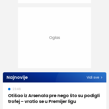
Najnovije
Vidi sve
23:48
Otišao iz Arsenala pre nego što su podigli
trofej – vratio se u Premijer ligu