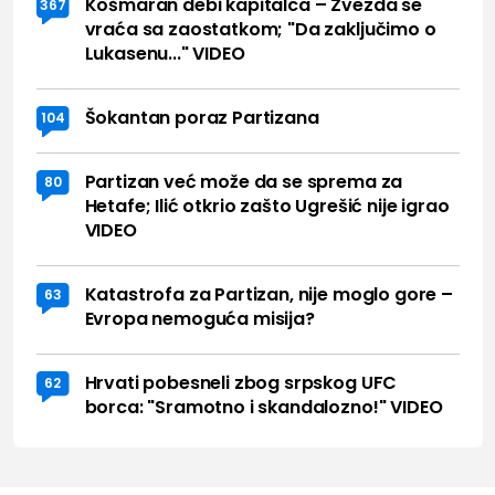
Košmaran debi kapitalca – Zvezda se
367
vraća sa zaostatkom; "Da zaključimo o
Lukasenu..." VIDEO
Šokantan poraz Partizana
104
Partizan već može da se sprema za
80
Hetafe; Ilić otkrio zašto Ugrešić nije igrao
VIDEO
Katastrofa za Partizan, nije moglo gore –
63
Evropa nemoguća misija?
Hrvati pobesneli zbog srpskog UFC
62
borca: "Sramotno i skandalozno!" VIDEO