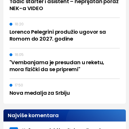
Tadić starter i asistent – neprijatan poraz
NEK-a VIDEO
18:20
Lorenco Pelegrini produžio ugovor sa
Romom do 2027. godine
18:05
"Vembanjama je presudan u reketu,
mora fizički da se pripremi"
17:50
Nova medalja za Srbiju
Najviše komentara