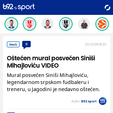
0
20.1.2025.
8:20
Vesti
Oštećen mural posvećen Siniši
Mihajloviću VIDEO
Mural posvećen Siniši Mihajloviću,
legendarnom srpskom fudbaleru i
treneru, u Jagodini je nedavno oštećen.
Autor:
B92.sport