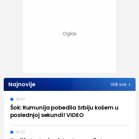
Najnovije
Vidi sve
18:47
Šok: Rumunija pobedila Srbiju košem u
poslednjoj sekundi! VIDEO
18:27