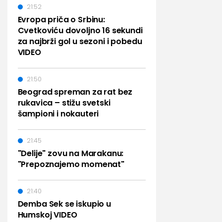
21:52
Evropa priča o Srbinu:
Cvetkoviću dovoljno 16 sekundi
za najbrži gol u sezoni i pobedu
VIDEO
21:50
Beograd spreman za rat bez
rukavica – stižu svetski
šampioni i nokauteri
21:45
"Delije" zovu na Marakanu:
"Prepoznajemo momenat"
21:40
Demba Sek se iskupio u
Humskoj VIDEO