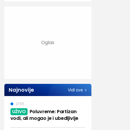
Najnovije
Vidi sve
21:55
UŽIVO
Poluvreme: Partizan
vodi, ali mogao je i ubedljivije