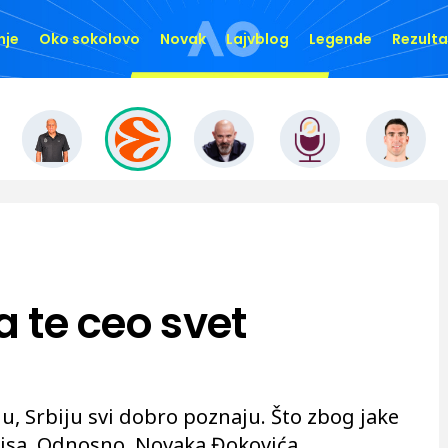
nje
Oko sokolovo
Novak
Lajvblog
Legende
Rezulta
a te ceo svet
u, Srbiju svi dobro poznaju. Što zbog jake
nisa. Odnosno, Novaka Đokovića.