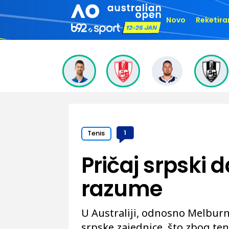
Novo
Reketira
Tenis
1
Pričaj srpski d
razume
U Australiji, odnosno Melburn
srpske zajednice, što zbog te