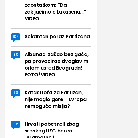
zaostatkom; "Da
zaključimo o Lukasenu..."
VIDEO
Šokantan poraz Partizana
104
Albanac izašao bez gaća,
80
pa provocirao dvoglavim
orlom usred Beograda!
FOTO/VIDEO
Katastrofa za Partizan,
63
nije moglo gore – Evropa
nemoguća misija?
Hrvati pobesneli zbog
62
srpskog UFC borca:
"Sramotno i