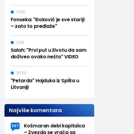
21:30
Fonseka: "Đoković je sve stariji
– zato to predlaže"
21:18
Salah: "Prvi put u životu da sam
doživeo ovako nešto" VIDEO
20:53
"Petarda" Hajduka iz Splita u
Litvaniji
Najviše komentara
Košmaran debi kapitalca
367
– Zvezda se vraća sa